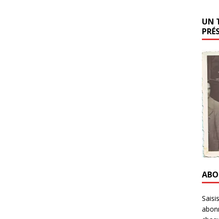
UN 
PRÉ
ABO
Saisi
abonn