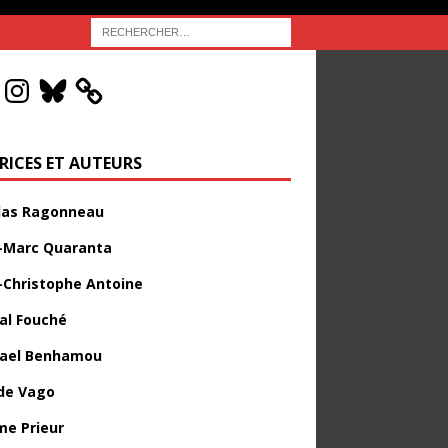
RICES ET AUTEURS
las Ragonneau
-Marc Quaranta
-Christophe Antoine
al Fouché
ael Benhamou
de Vago
me Prieur