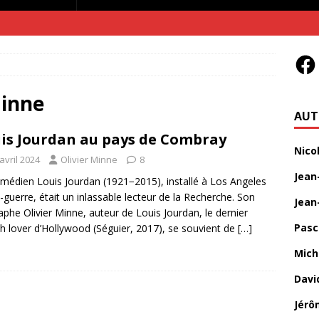
Minne
AUT
is Jourdan au pays de Combray
Nico
avril 2024
Olivier Minne
8
Jean
médien Louis Jourdan (1921−2015), installé à Los Angeles
-guerre, était un inlassable lecteur de la Recherche. Son
Jean
aphe Olivier Minne, auteur de Louis Jourdan, le dernier
Pasc
h lover d’Hollywood (Séguier, 2017), se souvient de
[…]
Mich
Davi
Jérô