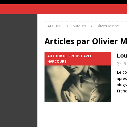
ACCUEIL
Auteurs
Olivier Minne
Articles par
Olivier 
Lou
AUTOUR DE PROUST AVEC
HARCOURT
19 
Le co
après
biogr
Frenc