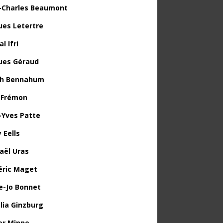
-Charles Beaumont
ues Letertre
l Ifri
ues Géraud
th Bennahum
 Frémon
-Yves Patte
 Eells
aël Uras
éric Maget
e-Jo Bonnet
lia Ginzburg
ier Minne