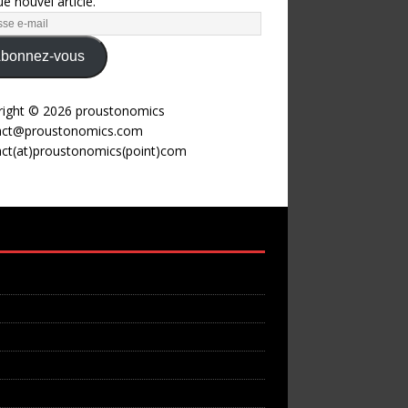
e nouvel article.
bonnez-vous
right © 2026 proustonomics
act@proustonomics.com
act(at)proustonomics(point)com