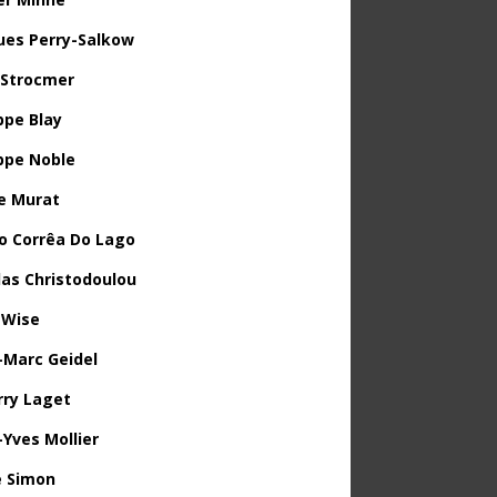
ues Perry-Salkow
 Strocmer
ppe Blay
ippe Noble
e Murat
o Corrêa Do Lago
las Christodoulou
 Wise
-Marc Geidel
rry Laget
-Yves Mollier
 Simon