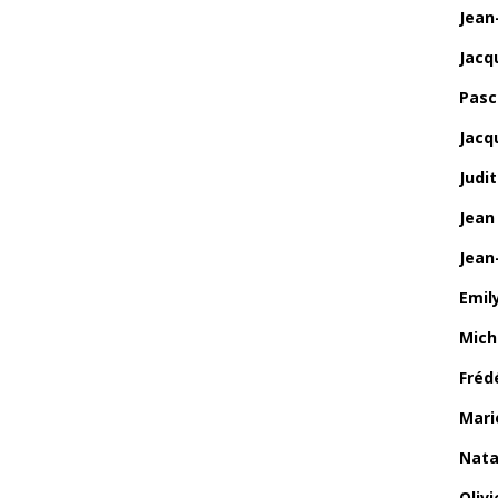
Jean
Jacq
Pasca
Jacq
Judi
Jean
Jean
Emily
Mich
Fréd
Mari
Nata
Oliv