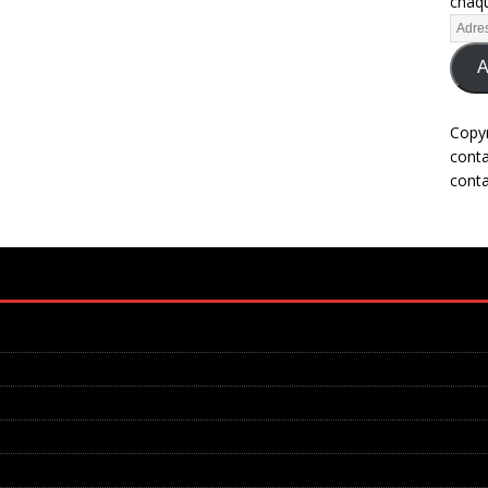
chaqu
A
Copy
cont
cont