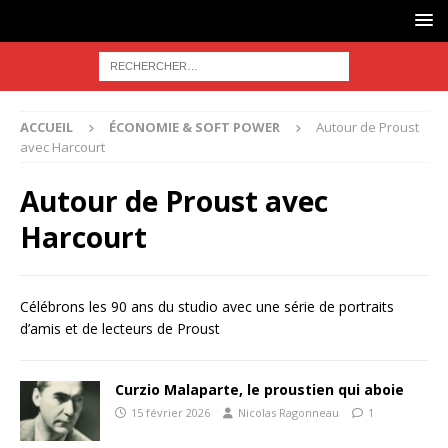
ACCUEIL
ÉCONOMIE & SOFT POWER
Autour de Proust
avec Harcourt
Autour de Proust avec
Harcourt
Célébrons les 90 ans du studio avec une série de portraits
d’amis et de lecteurs de Proust
Curzio Malaparte, le proustien qui aboie
15 février 2026
Nicolas Ragonneau
1