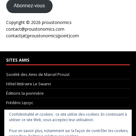
Abonnez-vous
Copyright © 2026 proustonomics
contact@proustonomics.com
contact(at)proustonomics(point)com
SITES AMIS
Société des Amis de Marcel Proust
Hôtel littéraire Le Swann
Éditions la pionnière
Frédéric Lipzyc
La Madeleine de Proust
Confidentialité et cookies : ce site utilise des cookies. En continuant à
utiliser ce site Web, vous acceptez leur utilisation.
Pôle Proust
le site de Chris Taylor
Pour en savoir plus, notamment sur la façon de contrôler les cookies,