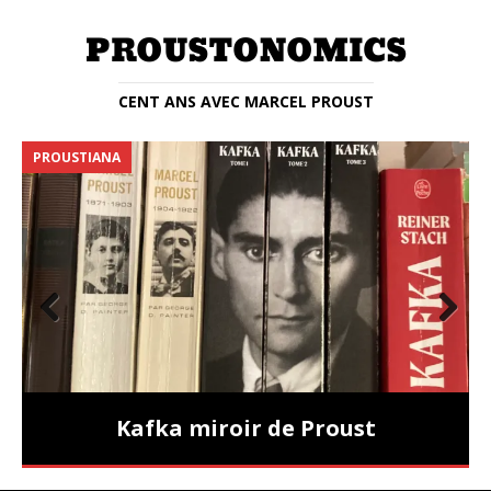
CENT ANS AVEC MARCEL PROUST
PROUSTIANA
E
Prev
Nex
ious
t
Kafka miroir de Proust