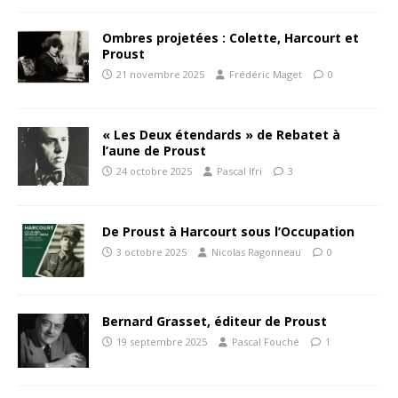
Ombres projetées : Colette, Harcourt et
Proust
21 novembre 2025
Frédéric Maget
0
« Les Deux étendards » de Rebatet à
l’aune de Proust
24 octobre 2025
Pascal Ifri
3
De Proust à Harcourt sous l’Occupation
3 octobre 2025
Nicolas Ragonneau
0
Bernard Grasset, éditeur de Proust
19 septembre 2025
Pascal Fouché
1