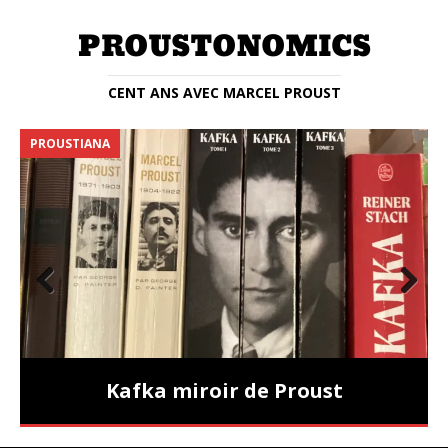
CENT ANS AVEC MARCEL PROUST
PROUSTIANA
E
Prev
Nex
ious
t
Kafka miroir de Proust