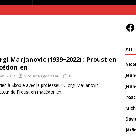
AUT
rgi Marjanovic (1939−2022) : Proust en
Nico
cédonien
Jean
vril 2022
Nicolas Ragonneau
0
tien à Skopje avec le professeur Gjorgi Marjanovic,
Jean
cteur de Proust en macédonien.
Pasc
Mich
Davi
Jérô