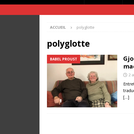
ACCUEIL
polyglotte
polyglotte
Gjo
BABEL PROUST
ma
2 a
Entre
tradu
[…]