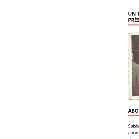
UN 
PRÉ
ABO
Saisi
abonn