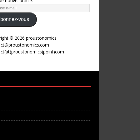
e nouvel article.
bonnez-vous
right © 2026 proustonomics
act@proustonomics.com
act(at)proustonomics(point)com