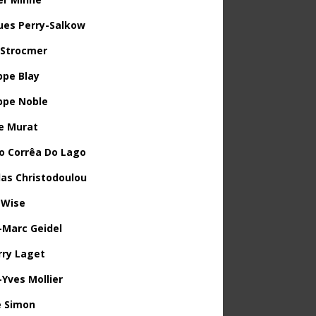
ues Perry-Salkow
 Strocmer
ppe Blay
ippe Noble
e Murat
o Corrêa Do Lago
las Christodoulou
 Wise
-Marc Geidel
rry Laget
-Yves Mollier
 Simon