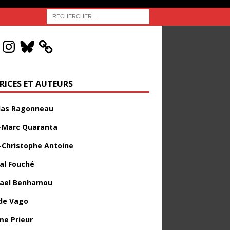
RICES ET AUTEURS
las Ragonneau
-Marc Quaranta
-Christophe Antoine
al Fouché
ael Benhamou
de Vago
me Prieur