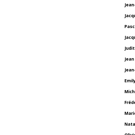
Jean
Jacq
Pasca
Jacq
Judi
Jean
Jean
Emily
Mich
Fréd
Mari
Nata
Oliv