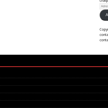
chaqu
A
Copy
cont
cont