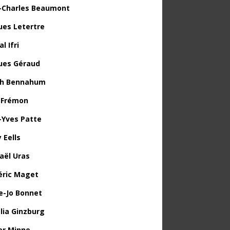
-Charles Beaumont
ues Letertre
l Ifri
ues Géraud
th Bennahum
 Frémon
-Yves Patte
 Eells
aël Uras
éric Maget
e-Jo Bonnet
lia Ginzburg
ier Minne