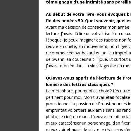
témoignage d’une intimité sans pareille
Au début de votre livre, vous évoquez b
fin des années 50. Quel souvenir, quell
Avant ma décision de consacrer mon année de
lecture. J’avais dû lire un extrait isolé ou deux
l’époque. Je peux imaginer des raisons non fo
œuvre en quête, en mouvement, non figée co
recommencée par hasard en un lieu improbabl
de Swann, sa douceur a‑t-il joué. Et surtout 
j’avais refoulée dans la vie villageoise en 
Qu’avez-vous appris de l’écriture de Prou
lumière des lettres classiques ?
La métaphore, pourquoi ce choix ? L’écriture l’
pertinent pour moi. Mon travail était focalisé
proustienne. La passion de Proust pour les im
empruntait volontiers aux amis sans les rendr
photo, le cinéma muet. L’œuvre en fait un la
mieux caractériser un personnage, d’en fixer
mieux voir et aussi de suivre le récit sans 