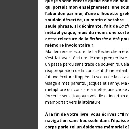
que je sache encore quelle zone de doule
qui portait mon enseignement, une sou
l’abandon par moi, d’une silhouette grelo
soudain désertée, un matin d’octobre… 
seule phrase, si déchirante, fait de
La c
métaphysique, mais du moins une sorte 
cette relecture de la
Recherche
a été pou
mémoire involontaire ?
Ma dernière relecture de La Recherche a été
s’est fait avec l’écriture de mon premier livre
,
un passé perdu sans trace de souvenirs. Cel
réappropriation de l’inconscient d’une enfant 
fut une écriture frappée du sceau de la cata
visage à mes parents, Jacques et Fanny. Ma d
métaphore qui consiste à mettre une chose à la
forcer le sens, toujours volatile et incertain da
m’emportait vers la littérature.
À la fin de votre livre, vous écrivez : “Il
navigation sans boussole dans l’épaisse
corps parle tel un épiderme mémoriel où