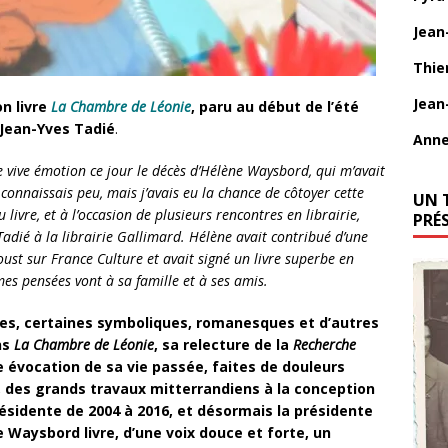
Jean
Thie
Jean
n livre
La Chambre de Léonie
, paru au début de l’été
 Jean-Yves Tadié
.
Anne
 vive émotion ce jour le décès d’Hélène Waysbord, qui m’avait
connaissais peu, mais j’avais eu la chance de côtoyer cette
UN 
ivre, et à l’occasion de plusieurs rencontres en librairie,
PRÉ
dié à la librairie Gallimard. Hélène avait contribué d’une
st sur France Culture et avait signé un livre superbe en
mes pensées vont à sa famille et à ses amis.
ves, certaines symboliques, romanesques et d’autres
ns
La Chambre de Léonie
, sa relecture de la
Recherche
 évocation de sa vie passée, faites de douleurs
, des grands travaux mitterrandiens à la conception
présidente de 2004 à 2016, et désormais la présidente
 Waysbord livre, d’une voix douce et forte, un