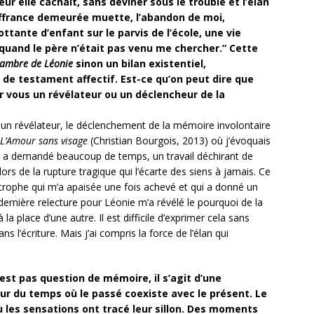
ur elle cachait, sans deviner sous le trouble et l’élan
ffrance demeurée muette, l’abandon de moi,
ttante d’enfant sur le parvis de l’école, une vie
quand le père n’était pas venu me chercher.” Cette
hambre de Léonie
sinon un bilan existentiel,
de testament affectif. Est-ce qu’on peut dire que
r vous un révélateur ou un déclencheur de la
 un révélateur, le déclenchement de la mémoire involontaire
 L’Amour sans visage
(Christian Bourgois, 2013) où j’évoquais
a a demandé beaucoup de temps, un travail déchirant de
lors de la rupture tragique qui l’écarte des siens à jamais. Ce
strophe qui m’a apaisée une fois achevé et qui a donné un
ernière relecture pour Léonie m’a révélé le pourquoi de la
 place d’une autre. Il est difficile d’exprimer cela sans
ns l’écriture. Mais j’ai compris la force de l’élan qui
 n’est pas question de mémoire, il s’agit d’une
ur du temps où le passé coexiste avec le présent. Le
 les sensations ont tracé leur sillon. Des moments