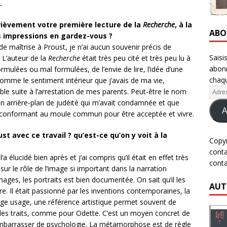
.
rièvement votre première lecture de la
Recherche
, à la
ABO
es impressions en gardez-vous ?
 maîtrise à Proust, je n’ai aucun souvenir précis de
Saisi
. L’auteur de la
Recherche
était très peu cité et très peu lu à
abonn
rmulées ou mal formulées, de l’envie de lire, l’idée d’une
chaqu
mme le sentiment intérieur que j’avais de ma vie,
e suite à l’arrestation de mes parents. Peut-être le nom
un arrière-plan de judéité qui m’avait condamnée et que
A
me conformant au moule commun pour être acceptée et vivre.
st avec ce travail ? qu’est-ce qu’on y voit à la
Copy
cont
a élucidé bien après et j’ai compris qu’il était en effet très
cont
 sur le rôle de l’image si important dans la narration
ages, les portraits est bien documentée. On sait qu’il les
AUT
e. Il était passionné par les inventions contemporaines, la
rge usage, une référence artistique permet souvent de
 les traits, comme pour Odette. C’est un moyen concret de
s’embarrasser de psychologie. La métamorphose est de règle