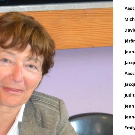
Pasc
Mich
Davi
Jérô
Jean
Jacq
Pasca
Jacq
Judi
Jean
Jean
Emily