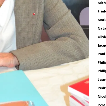
Mich
Fréd
Mari
Nata
Oliv
Jacq
Paul
Phili
Phil
Laur
Pedr
Nico
Pyra