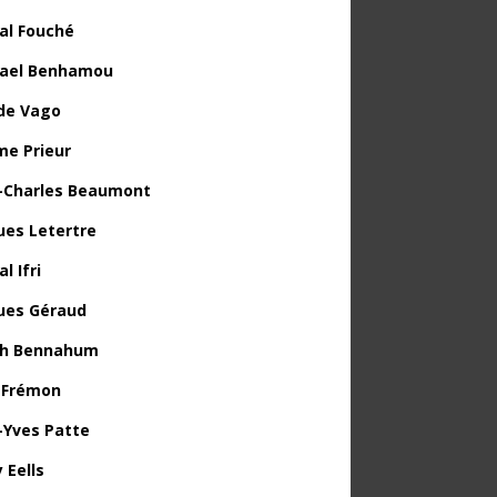
al Fouché
ael Benhamou
de Vago
me Prieur
-Charles Beaumont
ues Letertre
l Ifri
ues Géraud
th Bennahum
 Frémon
-Yves Patte
 Eells