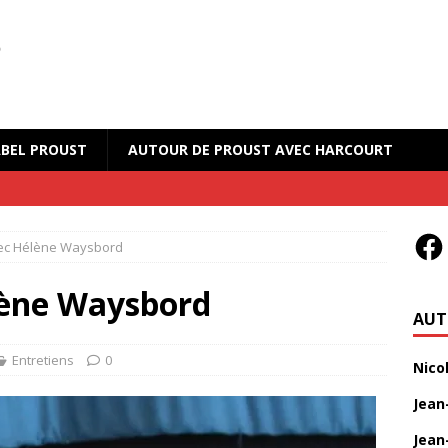
BEL PROUST
AUTOUR DE PROUST AVEC HARCOURT
vec Hélène Waysbord
lène Waysbord
AUT
Entretiens
0
Nico
Jean
Jean