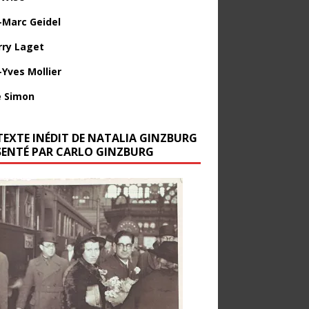
-Marc Geidel
rry Laget
-Yves Mollier
 Simon
TEXTE INÉDIT DE NATALIA GINZBURG
SENTÉ PAR CARLO GINZBURG