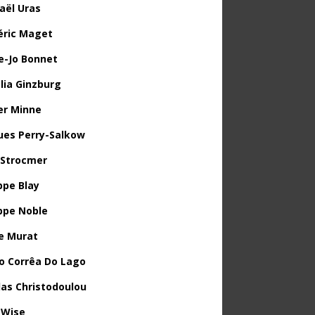
aël Uras
éric Maget
e-Jo Bonnet
lia Ginzburg
ier Minne
ues Perry-Salkow
 Strocmer
ppe Blay
ippe Noble
e Murat
o Corrêa Do Lago
las Christodoulou
 Wise