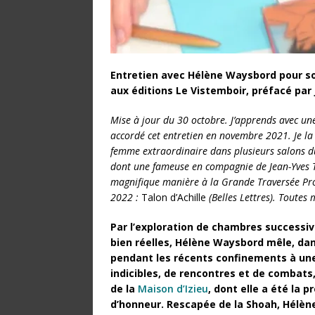
Entretien avec Hélène Waysbord pour so
aux éditions Le Vistemboir, préfacé par
Mise à jour du 30 octobre. J’apprends avec une
accordé cet entretien en novembre 2021. Je la 
femme extraordinaire dans plusieurs salons du l
dont une fameuse en compagnie de Jean-Yves Ta
magnifique manière à la Grande Traversée Prou
2022 :
Talon d’Achille
(Belles Lettres). Toutes 
Par l’exploration de chambres successi
bien réelles, Hélène Waysbord mêle, da
pendant les récents confinements à une
indicibles, de rencontres et de combats
de la
Maison d’Izieu
, dont elle a été la 
d’honneur. Rescapée de la Shoah, Hélène