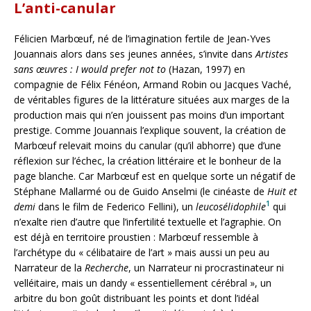
L’anti-canular
Félicien Marbœuf, né de l’imagination fertile de Jean-Yves
Jouannais alors dans ses jeunes années, s’invite dans
Artistes
sans œuvres : I would prefer not to
(Hazan, 1997) en
compagnie de Félix Fénéon, Armand Robin ou Jacques Vaché,
de véritables figures de la littérature situées aux marges de la
production mais qui n’en jouissent pas moins d’un important
prestige. Comme Jouannais l’explique souvent, la création de
Marbœuf relevait moins du canular (qu’il abhorre) que d’une
réflexion sur l’échec, la création littéraire et le bonheur de la
page blanche. Car Marbœuf est en quelque sorte un négatif de
Stéphane Mallarmé ou de Guido Anselmi (le cinéaste de
Huit et
1
demi
dans le film de Federico Fellini), un
leucosélidophile
qui
n’exalte rien d’autre que l’infertilité textuelle et l’agraphie. On
est déjà en territoire proustien : Marbœuf ressemble à
l’archétype du « célibataire de l’art » mais aussi un peu au
Narrateur de la
Recherche
, un Narrateur ni procrastinateur ni
velléitaire, mais un dandy « essentiellement cérébral », un
arbitre du bon goût distribuant les points et dont l’idéal