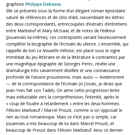
graphiste
Philippe Dabasse
.
Elle se présente sous la forme d’un élégant roman épistolaire
saturé de références et de clins d’œil, rassemblant les lettres
des deux correspondants, entrecoupées d’extraits d’entretiens
entre Marbœuf et Mary McIsaac et de notes de l’éditeur
(Jouannais lui-même), ces contrepoints venant heureusement
compléter la biographie de l’écrivain du silence. L’ensemble, qui
rappelle de loin
La Nouvelle Héloïse
, est placé sous le signe
immédiat du jeu littéraire et de la littérature à contraintes par
une magnifique épigraphe de Georges Perec, révèle une
dramaturgie très savamment distillée et une connaissance
profonde de l’œuvre proustienne, mais aussi — évidemment
— de la correspondance de l’écrivain (si j’osais, je dirais que
Jean-Yves fait son Tadié). On aime cette progression lente
mais inéluctable vers la compréhension, l’intimité, après le
« coup de foudre à retardement » entre les deux hommes.
Félicien Marbœuf / Marcel Proust, comme si on opposait le
rien au tout romanesque. Mais ce n’est pas si simple, car
Jouannais a mis beaucoup de lui dans Marcel Proust, et
beaucoup de Proust dans Félicien Marbœuf. Ainsi ce dernier