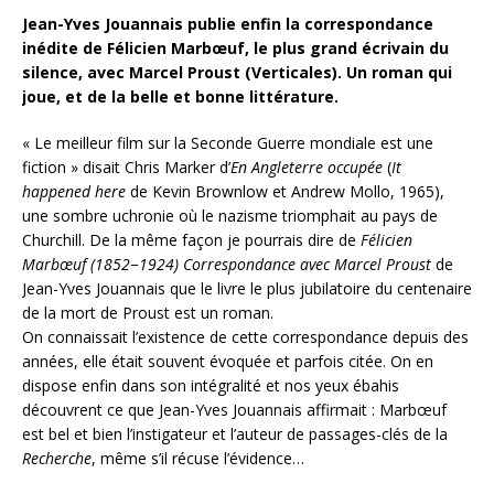
Jean-Yves Jouannais publie enfin la correspondance
inédite de Félicien Marbœuf, le plus grand écrivain du
silence, avec Marcel Proust (Verticales).
Un roman qui
joue, et de la belle et bonne littérature.
« Le meilleur film sur la Seconde Guerre mondiale est une
fiction » disait Chris Marker d’
En
Angleterre occupée
(
It
happened here
de Kevin Brownlow et Andrew Mollo, 1965),
une sombre uchronie où le nazisme triomphait au pays de
Churchill. De la même façon je pourrais dire de
Félicien
Marbœuf (1852−1924) Correspondance avec Marcel Proust
de
Jean-Yves Jouannais que le livre le plus jubilatoire du centenaire
de la mort de Proust est un roman.
On connaissait l’existence de cette correspondance depuis des
années, elle était souvent évoquée et parfois citée. On en
dispose enfin dans son intégralité et nos yeux ébahis
découvrent ce que Jean-Yves Jouannais affirmait : Marbœuf
est bel et bien l’instigateur et l’auteur de passages-clés de la
Recherche
, même s’il récuse l’évidence…