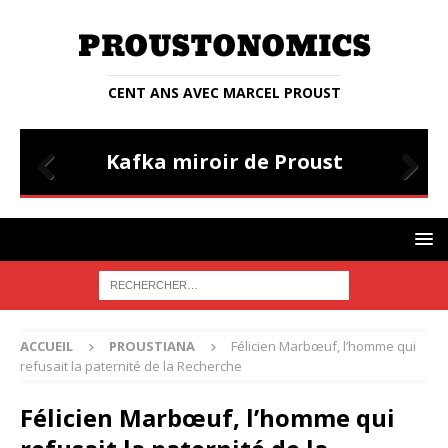
CENT ANS AVEC MARCEL PROUST
PROUSTIANA
E
Kafka miroir de Proust
Prev
Nex
ious
t
ACCUEIL
PROUSTIANA
Félicien Marbœuf, l’homme qui
refusait la paternité de la Recherche
Félicien Marbœuf, l’homme qui