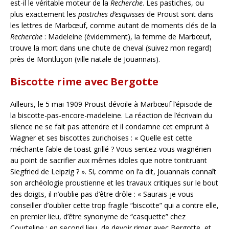
est-il le véritable moteur de la
Recherche
. Les pastiches, ou
plus exactement les
pastiches d’esquisses
de Proust sont dans
les lettres de Marbœuf, comme autant de moments clés de la
Recherche
: Madeleine (évidemment), la femme de Marbœuf,
trouve la mort dans une chute de cheval (suivez mon regard)
près de Montluçon (ville natale de Jouannais).
Biscotte rime avec Bergotte
Ailleurs, le 5 mai 1909 Proust dévoile à Marbœuf l’épisode de
la biscotte-pas-encore-madeleine. La réaction de l’écrivain du
silence ne se fait pas attendre et il condamne cet emprunt à
Wagner et ses biscottes zurichoises : « Quelle est cette
méchante fable de toast grillé ? Vous sentez-vous wagnérien
au point de sacrifier aux mêmes idoles que notre tonitruant
Siegfried de Leipzig ? ». Si, comme on l’a dit, Jouannais connaît
son archéologie proustienne et les travaux critiques sur le bout
des doigts, il n’oublie pas d’être drôle : « Saurais-je vous
conseiller d’oublier cette trop fragile “biscotte” qui a contre elle,
en premier lieu, d’être synonyme de “casquette” chez
Courteline ; en second lieu, de devoir rimer avec Bergotte, et