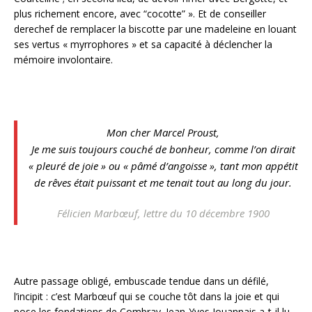
plus richement encore, avec “cocotte” ». Et de conseiller
derechef de remplacer la biscotte par une madeleine en louant
ses vertus « myrrophores » et sa capacité à déclencher la
mémoire involontaire.
Mon cher Marcel Proust,
Je me suis toujours couché de bonheur, comme l’on dirait
« pleuré de joie » ou « pâmé d’angoisse », tant mon appétit
de rêves était puissant et me tenait tout au long du jour.
Félicien Marbœuf, lettre du 10 décembre 1900
Autre passage obligé, embuscade tendue dans un défilé,
l’incipit : c’est Marbœuf qui se couche tôt dans la joie et qui
pose les fondations de Combray. Jean-Yves Jouannais a‑t-il lu