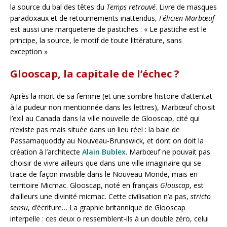
la source du bal des têtes du
Temps retrouvé
. Livre de masques
paradoxaux et de retournements inattendus,
Félicien Marbœuf
est aussi une marqueterie de pastiches : « Le pastiche est le
principe, la source, le motif de toute littérature, sans
exception »
Glooscap, la capitale de l’échec ?
Après la mort de sa femme (et une sombre histoire d’attentat
à la pudeur non mentionnée dans les lettres), Marbœuf choisit
l’exil au Canada dans la ville nouvelle de Glooscap, cité qui
n’existe pas mais située dans un lieu réel : la baie de
Passamaquoddy au Nouveau-Brunswick, et dont on doit la
création à l’architecte
Alain Bublex
. Marbœuf ne pouvait pas
choisir de vivre ailleurs que dans une ville imaginaire qui se
trace de façon invisible dans le Nouveau Monde, mais en
territoire Micmac. Glooscap, noté en français
Glouscap
, est
d’ailleurs une divinité micmac. Cette civilisation n’a pas,
stricto
sensu
, d’écriture… La graphie britannique de Glooscap
interpelle : ces deux o ressemblent-ils à un double zéro, celui