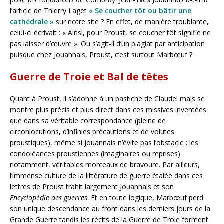
l’article de Thierry Laget
« Se coucher tôt ou bâtir une
cathédrale »
sur notre site ? En effet, de manière troublante,
celui-ci écrivait : « Ainsi, pour Proust, se coucher tôt signifie ne
pas laisser d’œuvre ». Ou s’agit-il d’un plagiat par anticipation
puisque chez Jouannais, Proust, c’est surtout Marbœuf ?
Guerre de Troie et Bal de têtes
Quant à Proust, il s’adonne à un pastiche de Claudel mais se
montre plus précis et plus direct dans ces missives inventées
que dans sa véritable correspondance (pleine de
circonlocutions, d’infinies précautions et de volutes
proustiques), même si Jouannais n’évite pas l’obstacle : les
condoléances proustiennes (imaginaires ou reprises)
notamment, véritables morceaux de bravoure. Par ailleurs,
l’immense culture de la littérature de guerre étalée dans ces
lettres de Proust trahit largement Jouannais et son
Encyclopédie des guerres
. Et en toute logique, Marbœuf perd
son unique descendance au front dans les derniers jours de la
Grande Guerre tandis les récits de la Guerre de Troie forment