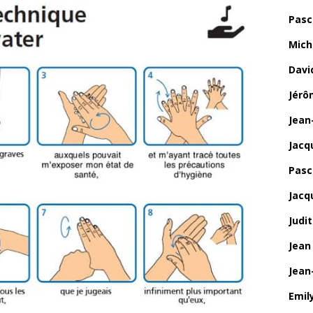
Pasc
Mich
Davi
Jérô
Jean
Jacq
Pasca
Jacq
Judi
Jean
Jean
Emily