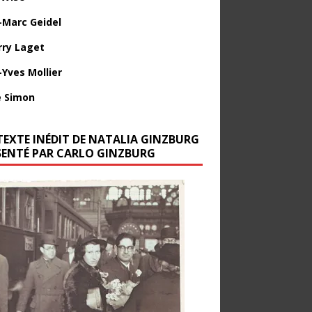
-Marc Geidel
rry Laget
-Yves Mollier
 Simon
TEXTE INÉDIT DE NATALIA GINZBURG
SENTÉ PAR CARLO GINZBURG