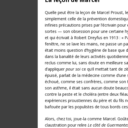
Quelle peut être la leçon de Marcel Proust, 
simplement celle de la prévention domestique, 
infinies précautions prises par l’écrivain pour 
sortes — son obsession pour une certaine hy
et qui écrivait à Robert Dreyfus en 1913 : «
fenêtre, ne se lave les mains, ne passe un pa
était moins question d’hygiène de base que d
dans la banalité de leurs activités quotidie
reclus comme lui, sans doute en meilleure s
d’appliquer
pour soi
ce qu’il mettait tant de 
épuisé, parlait de la médecine comme d’une 
échoué, comme ses confrères, comme son fil
son asthme, il était sans aucun doute beauco
contre la peste et le choléra (entre deux fléau
expériences proustiennes du père et du fils n
bafouée par les populistes de tous bords ce
Alors, chez toi, joue-la comme Marcel. Goûte
claustration pour relire
Le côté de Guermante