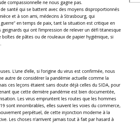
itude compassionnelle ne nous gagne pas.
s de santé qui se battent avec des moyens disproportionnés
nièce et à son ami, médecins à Strasbourg, qui
uerre” en temps de paix, tant la situation est critique en
es geignards qui ont l’impression de relever un défi titanesque
 boîtes de pâtes ou de rouleaux de papier hygiénique, si
.
ses. L’une d’elle, si l’origine du virus est confirmée, nous
Une autre de considérer la pandémie actuelle comme la
ais ces leçons étaient sans doute déjà celles du SIDA, pour
ntenant que cette dernière pandémie est bien documentée,
onisation. Les virus empruntent les routes que les hommes
d-19 sont innombrables, elles suivent les voies du commerce,
mouvement perpétuel, de cette injonction moderne à la
ive. Les choses n’arrivent jamais tout à fait par hasard à