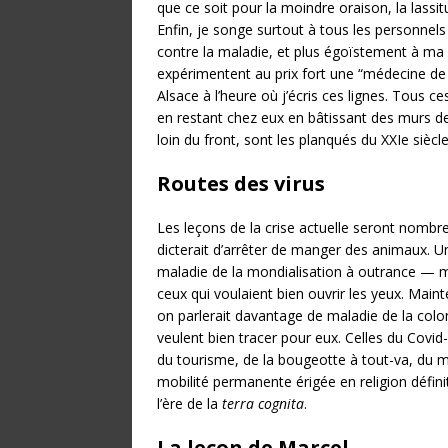
que ce soit pour la moindre oraison, la lass
Enfin, je songe surtout à tous les personnel
contre la maladie, et plus égoïstement à ma 
expérimentent au prix fort une “médecine de g
Alsace à l’heure où j’écris ces lignes. Tous c
en restant chez eux en bâtissant des murs de
loin du front, sont les planqués du XXIe siècle
Routes des virus
Les leçons de la crise actuelle seront nombreu
dicterait d’arrêter de manger des animaux. 
maladie de la mondialisation à outrance — m
ceux qui voulaient bien ouvrir les yeux. Mai
on parlerait davantage de maladie de la col
veulent bien tracer pour eux. Celles du Covi
du tourisme, de la bougeotte à tout-va, du 
mobilité permanente érigée en religion définit
l’ère de la
terra cognita
.
La leçon de Marcel