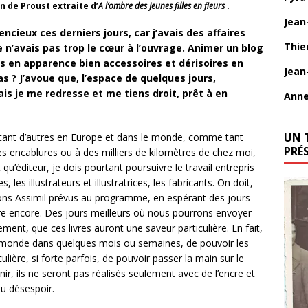
n de Proust extraite d’
A l’ombre des Jeunes filles en fleurs
.
Jean
encieux ces derniers jours, car j’avais des affaires
Thie
e n’avais pas trop le cœur à l’ouvrage. Animer un blog
tés en apparence bien accessoires et dérisoires en
Jean
s ? J’avoue que, l’espace de quelques jours,
ais je me redresse et me tiens droit, prêt à en
Anne
UN 
tant d’autres en Europe et dans le monde, comme tant
PRÉ
s encablures ou à des milliers de kilomètres de chez moi,
qu’éditeur, je dois pourtant poursuivre le travail entrepris
s, les illustrateurs et illustratrices, les fabricants. On doit,
itions Assimil prévus au programme, en espérant des jours
être encore. Des jours meilleurs où nous pourrons envoyer
stement, que ces livres auront une saveur particulière. En fait,
 monde dans quelques mois ou semaines, de pouvoir les
iculière, si forte parfois, de pouvoir passer la main sur le
enir, ils ne seront pas réalisés seulement avec de l’encre et
du désespoir.