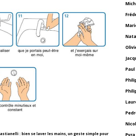
Mich
Fréd
Mari
Nata
Oliv
Jacq
Paul
Phili
Phil
Laur
Pedr
Nico
tianelli : bien se laver les mains, un geste simple pour
Pyra