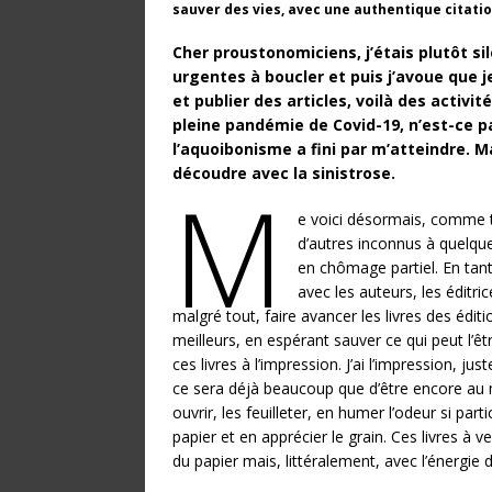
sauver des vies, avec une authentique citatio
Cher proustonomiciens, j’étais plutôt sil
urgentes à boucler et puis j’avoue que j
et publier des articles, voilà des activi
pleine pandémie de Covid-19, n’est-ce pa
l’aquoibonisme a fini par m’atteindre. M
découdre avec la sinistrose.
M
e voici désormais, comme 
d’autres inconnus à quelque
en chômage partiel. En tant 
avec les auteurs, les éditrice
malgré tout, faire avancer les livres des éd
meilleurs, en espérant sauver ce qui peut l’
ces livres à l’impression. J’ai l’impression, ju
ce sera déjà beaucoup que d’être encore au
ouvrir, les feuilleter, en humer l’odeur si part
papier et en apprécier le grain. Ces livres à v
du papier mais, littéralement, avec l’énergie 