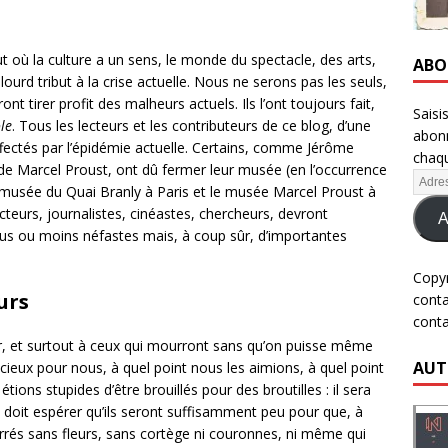
t où la culture a un sens, le monde du spectacle, des arts,
ABO
lourd tribut à la crise actuelle. Nous ne serons pas les seuls,
t tirer profit des malheurs actuels. Ils l’ont toujours fait,
Saisi
le
. Tous les lecteurs et les contributeurs de ce blog, d’une
abonn
fectés par l’épidémie actuelle. Certains, comme Jérôme
chaqu
 de Marcel Proust, ont dû fermer leur musée (en l’occurrence
usée du Quai Branly à Paris et le musée Marcel Proust à
cteurs, journalistes, cinéastes, chercheurs, devront
A
plus ou moins néfastes mais, à coup sûr, d’importantes
Copy
urs
cont
cont
ir, et surtout à ceux qui mourront sans qu’on puisse même
AUT
 précieux pour nous, à quel point nous les aimions, à quel point
ons stupides d’être brouillés pour des broutilles : il sera
On doit espérer qu’ils seront suffisamment peu pour que, à
rés sans fleurs, sans cortège ni couronnes, ni même qui