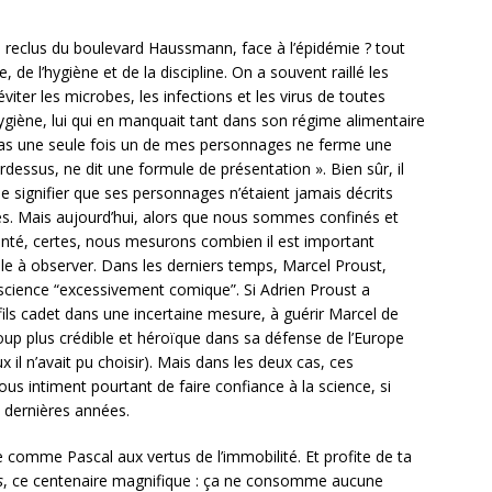
le reclus du boulevard Haussmann, face à l’épidémie ? tout
de l’hygiène et de la discipline. On a souvent raillé les
éviter les microbes, les infections et les virus de toutes
giène, lui qui en manquait tant dans son régime alimentaire
 Pas une seule fois un de mes personnages ne ferme une
rdessus, ne dit une formule de présentation ». Bien sûr, il
e signifier que ses personnages n’étaient jamais décrits
nnes. Mais aujourd’hui, alors que nous sommes confinés et
anté, certes, nous mesurons combien il est important
zèle à observer. Dans les derniers temps, Marcel Proust,
science “excessivement comique”. Si Adrien Proust a
s cadet dans une incertaine mesure, à guérir Marcel de
up plus crédible et héroïque dans sa défense de l’Europe
x il n’avait pu choisir). Mais dans les deux cas, ces
ous intiment pourtant de faire confiance à la science, si
s dernières années.
 comme Pascal aux vertus de l’immobilité. Et profite de ta
s
, ce centenaire magnifique : ça ne consomme aucune