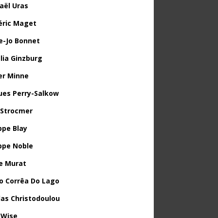
aël Uras
éric Maget
e-Jo Bonnet
lia Ginzburg
ier Minne
ues Perry-Salkow
 Strocmer
ppe Blay
ippe Noble
e Murat
o Corrêa Do Lago
las Christodoulou
 Wise