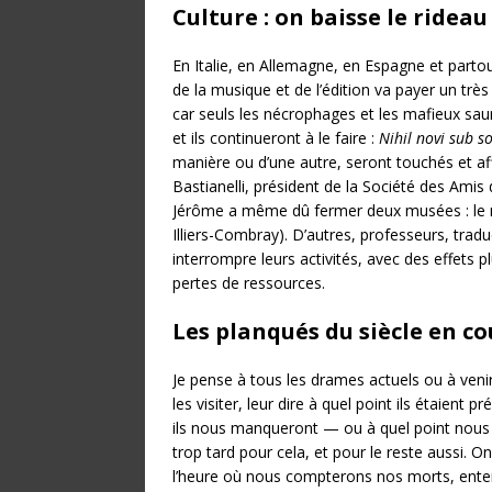
Culture : on baisse le rideau
En Italie, en Allemagne, en Espagne et partou
de la musique et de l’édition va payer un très 
car seuls les nécrophages et les mafieux sauron
et ils continueront à le faire :
Nihil novi sub so
manière ou d’une autre, seront touchés et af
Bastianelli, président de la Société des Amis
Jérôme a même dû fermer deux musées : le m
Illiers-Combray). D’autres, professeurs, tradu
interrompre leurs activités, avec des effets 
pertes de ressources.
Les planqués du siècle en co
Je pense à tous les drames actuels ou à ven
les visiter, leur dire à quel point ils étaient
ils nous manqueront — ou à quel point nous éti
trop tard pour cela, et pour le reste aussi. 
l’heure où nous compterons nos morts, enter