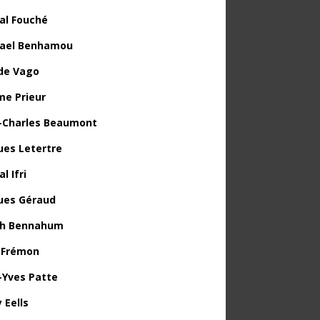
al Fouché
ael Benhamou
de Vago
me Prieur
-Charles Beaumont
ues Letertre
l Ifri
ues Géraud
th Bennahum
 Frémon
-Yves Patte
 Eells