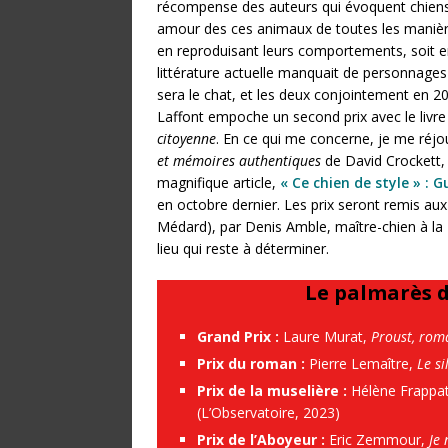
récompense des auteurs qui évoquent chiens 
amour des ces animaux de toutes les manière
en reproduisant leurs comportements, soit e
littérature actuelle manquait de personnages 
sera le chat, et les deux conjointement en 20
Laffont empoche un second prix avec le livr
citoyenne
. En ce qui me concerne, je me réjo
et mémoires authentiques
de David Crockett, 
magnifique article,
« Ce chien de style » : 
en octobre dernier. Les prix seront remis aux 
Médard), par Denis Amble, maître-chien à la 
lieu qui reste à déterminer.
Le palmarès d
Grand Prix :
Laure Murat,
Proust, rom
Prix du roman :
Pierre Lemaître,
Le si
Prix de la muselière :
Hélène Frappa
(L’Observatoire, 2023)
Prix de l’Aboyeur :
Eric Zemmour,
Je 