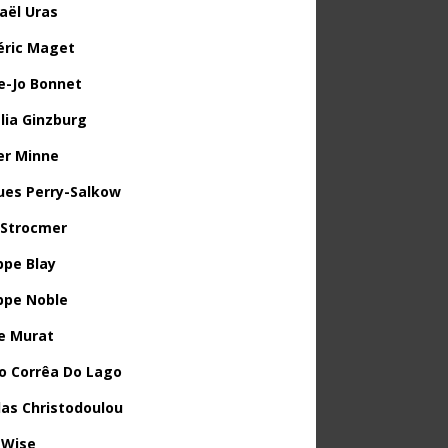
aël Uras
éric Maget
e-Jo Bonnet
lia Ginzburg
ier Minne
ues Perry-Salkow
 Strocmer
ppe Blay
ippe Noble
e Murat
o Corrêa Do Lago
las Christodoulou
 Wise