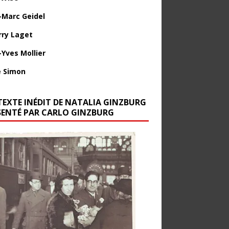
-Marc Geidel
rry Laget
-Yves Mollier
 Simon
TEXTE INÉDIT DE NATALIA GINZBURG
SENTÉ PAR CARLO GINZBURG