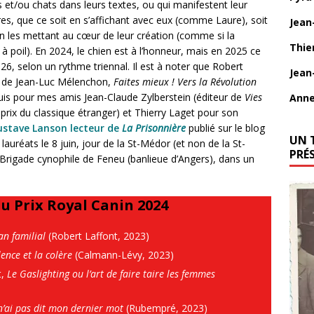
et/ou chats dans leurs textes, ou qui manifestent leur
s, que ce soit en s’affichant avec eux (comme Laure), soit
Jean
n les mettant au cœur de leur création (comme si la
Thie
à poil). En 2024, le chien est à l’honneur, mais en 2025 ce
26, selon un rythme triennal. Il est à noter que Robert
Jean
e de Jean-Luc Mélenchon,
Faites mieux ! Vers la Révolution
uis pour mes amis Jean-Claude Zylberstein (éditeur de
Vies
Anne
prix du classique étranger) et Thierry Laget pour son
Gustave Lanson lecteur de
La Prisonnière
publié sur le blog
UN 
lauréats le 8 juin, jour de la St-Médor (et non de la St-
PRÉ
Brigade cynophile de Feneu (banlieue d’Angers), dans un
u Prix Royal Canin 2024
an familial
(Robert Laffont, 2023)
lence et la colère
(Calmann-Lévy, 2023)
t,
Le Gaslighting ou l’art de faire taire les femmes
n’ai pas dit mon dernier mot
(Rubempré, 2023)