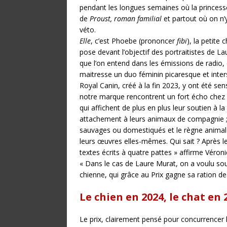
pendant les longues semaines où la princess
de
Proust, roman familial
et partout où on n’
véto.
Elle
, c’est Phoebe (prononcer
fibi
), la petite
pose devant l’objectif des portraitistes de La
que l’on entend dans les émissions de radio, 
maitresse un duo féminin picaresque et inters
Royal Canin, créé à la fin 2023, y ont été sens
notre marque rencontrent un fort écho chez le
qui affichent de plus en plus leur soutien à l
attachement à leurs animaux de compagnie ;
sauvages ou domestiqués et le règne animal
leurs œuvres elles-mêmes. Qui sait ? Après l
textes écrits à quatre pattes » affirme Véron
« Dans le cas de Laure Murat, on a voulu soulig
chienne, qui grâce au Prix gagne sa ration d
Le chien en 2024, le chat en 
Le prix, clairement pensé pour concurrencer le