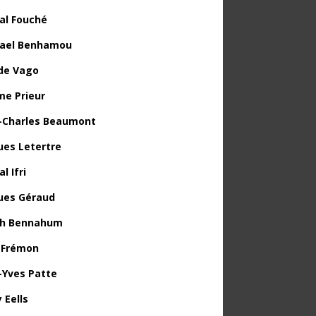
al Fouché
ael Benhamou
de Vago
me Prieur
-Charles Beaumont
ues Letertre
l Ifri
ues Géraud
th Bennahum
 Frémon
-Yves Patte
 Eells