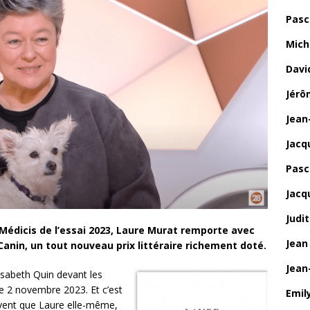
Pasc
Mich
Davi
Jérô
Jean
Jacq
Pasca
Jacq
Judi
 Médicis de l’essai 2023, Laure Murat remporte avec
Jean
 Canin, un tout nouveau prix littéraire richement doté.
Jean
lisabeth Quin devant les
e 2 novembre 2023. Et c’est
Emily
uvent que Laure elle-même,