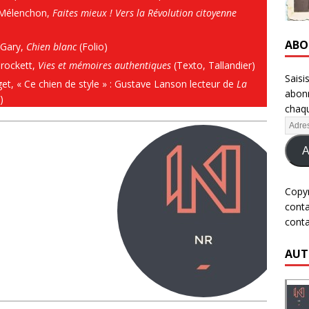
 Mélenchon,
Faites mieux ! Vers la Révolution citoyenne
ABO
Gary,
Chien blanc
(Folio)
rockett,
Vies et mémoires authentiques
(Texto, Tallandier)
Saisi
et, « Ce chien de style » : Gustave Lanson lecteur de
La
abonn
)
chaqu
A
Copy
cont
cont
AUT