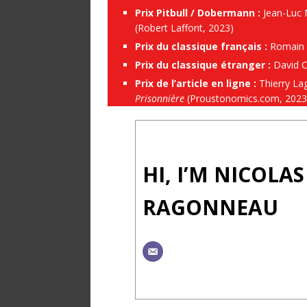
Prix Pitbull / Dobermann :
Jean-Luc
(Robert Laffont, 2023)
Prix du classique français :
Romain 
Prix du classique étranger :
David C
Prix de l’article en ligne :
Thierry Lag
Prisonnière
(Proustonomics.com, 2023
HI, I’M NICOLAS
RAGONNEAU