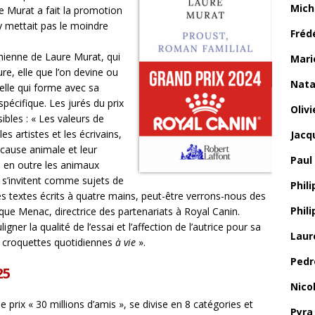
Mich
e Murat a fait la promotion
y mettait pas le moindre
Fréd
 chienne de Laure Murat, qui
Mari
ure, elle que l’on devine ou
Nata
elle qui forme avec sa
pécifique. Les jurés du prix
Oliv
ibles : « Les valeurs de
s artistes et les écrivains,
Jacq
a cause animale et leur
Paul
 en outre les animaux
 s’invitent comme sujets de
Phili
es textes écrits à quatre mains, peut-être verrons-nous des
Phil
ique Menac, directrice des partenariats à Royal Canin.
ner la qualité de l’essai et l’affection de l’autrice pour sa
Laur
e croquettes quotidiennes
à vie
».
Pedr
25
Nico
 prix « 30 millions d’amis », se divise en 8 catégories et
Pyra