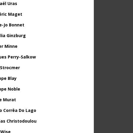
aël Uras
éric Maget
e-Jo Bonnet
lia Ginzburg
ier Minne
ues Perry-Salkow
 Strocmer
ppe Blay
ippe Noble
e Murat
o Corrêa Do Lago
las Christodoulou
 Wise