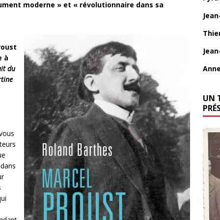
ument moderne » et « révolutionnaire dans sa
Jean
Thie
roust
Jean
e à
Anne
it du
rtine
UN 
PRÉ
 vous
uteurs
ue
e dans
ur
s
qui
endant