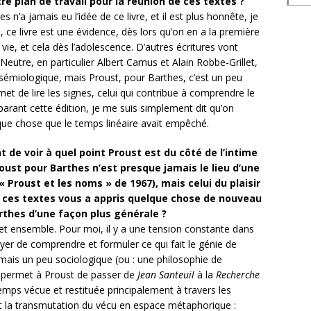
e plan de travail pour la réunion de ces textes ?
s n’a jamais eu l’idée de ce livre, et il est plus honnête, je
 ce livre est une évidence, dès lors qu’on en a la première
ie, et cela dès l’adolescence. D’autres écritures vont
Neutre, en particulier Albert Camus et Alain Robbe-Grillet,
 sémiologique, mais Proust, pour Barthes, c’est un peu
rmet de lire les signes, celui qui contribue à comprendre le
réparant cette édition, je me suis simplement dit qu’on
ue chose que le temps linéaire avait empêché.
nt de voir à quel point Proust est du côté de l’intime
oust pour Barthes n’est presque jamais le lieu d’une
 Proust et les noms » de 1967), mais celui du plaisir
de ces textes vous a appris quelque chose de nouveau
rthes d’une façon plus générale ?
et ensemble. Pour moi, il y a une tension constante dans
yer de comprendre et formuler ce qui fait le génie de
 mais un peu sociologique (ou : une philosophie de
qui permet à Proust de passer de
Jean Santeuil
à la
Recherche
emps vécue et restituée principalement à travers les
st la transmutation du vécu en espace métaphorique :