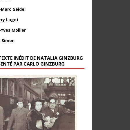
-Marc Geidel
rry Laget
-Yves Mollier
 Simon
TEXTE INÉDIT DE NATALIA GINZBURG
SENTÉ PAR CARLO GINZBURG