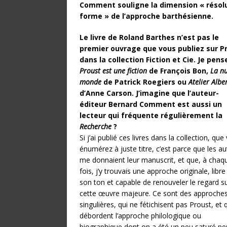
Comment souligne la dimension « résol
forme » de l’approche barthésienne.
Le livre de Roland Barthes n’est pas le
premier ouvrage que vous publiez sur P
dans la collection Fiction et Cie. Je pens
Proust est une fiction
de François Bon,
La nu
monde
de Patrick Roegiers ou
Atelier Albe
d’Anne Carson. J’imagine que l’auteur-
éditeur Bernard Comment est aussi un
lecteur qui fréquente régulièrement la
Recherche
?
Si j’ai publié ces livres dans la collection, que
énumérez à juste titre, c’est parce que les a
me donnaient leur manuscrit, et que, à chaq
fois, j’y trouvais une approche originale, libr
son ton et capable de renouveler le regard s
cette œuvre majeure. Ce sont des approche
singulières, qui ne fétichisent pas Proust, et 
débordent l’approche philologique ou
biographique dont on a été un peu saturé p