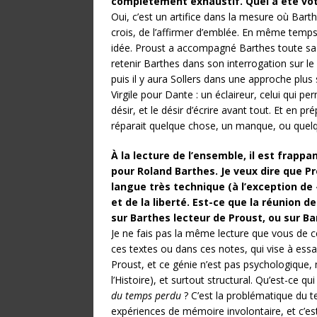
complètement exhaustif. Quel a été votr
Oui, c’est un artifice dans la mesure où Barthe
crois, de l’affirmer d’emblée. En même temps,
idée. Proust a accompagné Barthes toute sa v
retenir Barthes dans son interrogation sur le 
puis il y aura Sollers dans une approche plus
Virgile pour Dante : un éclaireur, celui qui pe
désir, et le désir d’écrire avant tout. Et en p
réparait quelque chose, un manque, ou quelq
À la lecture de l’ensemble, il est frappa
pour Roland Barthes. Je veux dire que Pr
langue très technique (à l’exception de «
et de la liberté. Est-ce que la réunion 
sur Barthes lecteur de Proust, ou sur Ba
Je ne fais pas la même lecture que vous de c
ces textes ou dans ces notes, qui vise à essa
Proust, et ce génie n’est pas psychologique,
l’Histoire), et surtout structural. Qu’est-ce 
du temps perdu
? C’est la problématique du t
expériences de mémoire involontaire, et c’e