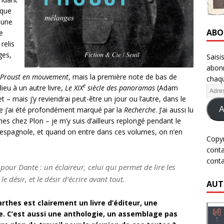
 que
t une
ABO
e
relis
ges,
Saisi
abonn
Proust en mouvement
, mais la première note de bas de
chaqu
e
ieu à un autre livre,
Le XIX
siècle des panoramas
(Adam
t – mais j’y reviendrai peut-être un jour ou l’autre, dans le
A
que j’ai été profondément marqué par la
Recherche
. J’ai aussi lu
es chez Plon – je m’y suis d’ailleurs replongé pendant le
pe espagnole, et quand on entre dans ces volumes, on n’en
Copy
cont
cont
 pour Dante : un éclaireur, celui qui permet de lire les
 désir, et le désir d’écrire avant tout.
AUT
thes est clairement un livre d’éditeur, une
ce. C’est aussi une anthologie, un assemblage pas