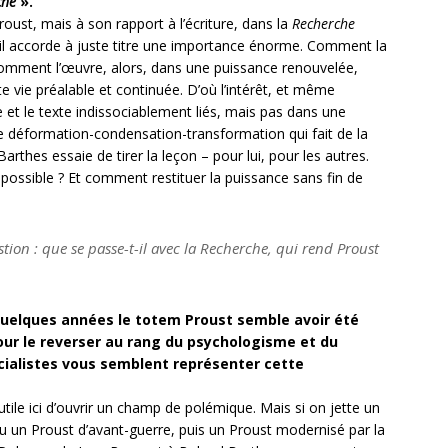
che
».
roust, mais à son rapport à l’écriture, dans la
Recherche
i il accorde à juste titre une importance énorme. Comment la
t comment l’œuvre, alors, dans une puissance renouvelée,
e vie préalable et continuée. D’où l’intérêt, et même
ie et le texte indissociablement liés, mais pas dans une
e déformation-condensation-transformation qui fait de la
thes essaie de tirer la leçon – pour lui, pour les autres.
 possible ? Et comment restituer la puissance sans fin de
tion : que se passe-t-il avec la
Recherche
, qui rend Proust
uelques années le totem Proust semble avoir été
pour le reverser au rang du psychologisme et du
cialistes vous semblent représenter cette
utile ici d’ouvrir un champ de polémique. Mais si on jette un
eu un Proust d’avant-guerre, puis un Proust modernisé par la