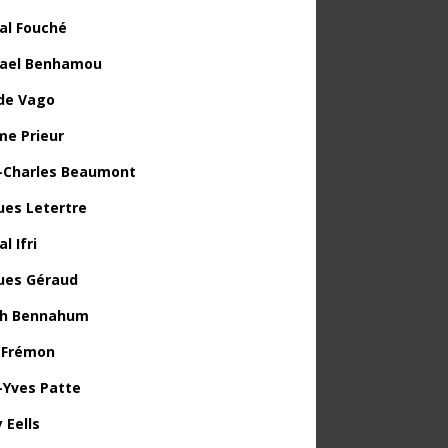
al Fouché
ael Benhamou
de Vago
me Prieur
-Charles Beaumont
ues Letertre
l Ifri
ues Géraud
th Bennahum
 Frémon
-Yves Patte
 Eells