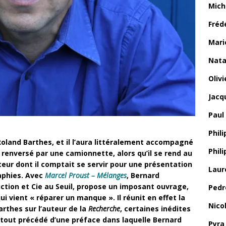
Mich
Fréd
Mari
Nata
Oliv
Jacq
Paul
Phili
Roland Barthes, et il l’aura littéralement accompagné
Phil
st renversé par une camionnette, alors qu’il se rend au
cteur dont il comptait se servir pour une présentation
Laur
aphies. Avec
Marcel Proust – Mélanges
, Bernard
iction et Cie au Seuil, propose un imposant ouvrage,
Pedr
 vient « réparer un manque ». Il réunit en effet la
Nico
arthes sur l’auteur de la
Recherche
, certaines inédites
 tout précédé d’une préface dans laquelle Bernard
Pyra