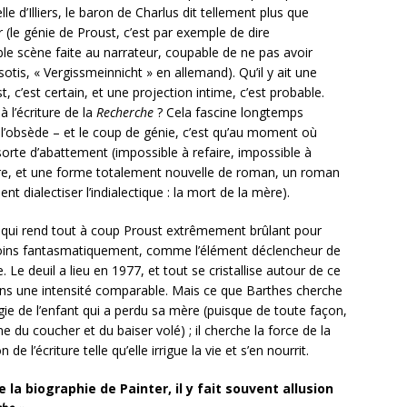
e d’Illiers, le baron de Charlus dit tellement plus que
 (le génie de Proust, c’est par exemple de dire
ble scène faite au narrateur, coupable de ne pas avoir
otis, « Vergissmeinnicht » en allemand). Qu’il y ait une
, c’est certain, et une projection intime, c’est probable.
 l’écriture de la
Recherche
? Cela fascine longtemps
 l’obsède – et le coup de génie, c’est qu’au moment où
sorte d’abattement (impossible à refaire, impossible à
vre, et une forme totalement nouvelle de roman, un roman
 dialectiser l’indialectique : la mort de la mère).
 qui rend tout à coup Proust extrêmement brûlant pour
oins fantasmatiquement, comme l’élément déclencheur de
. Le deuil a lieu en 1977, et tout se cristallise autour de ce
dans une intensité comparable. Mais ce que Barthes cherche
gie de l’enfant qui a perdu sa mère (puisque de toute façon,
e du coucher et du baiser volé) ; il cherche la force de la
e l’écriture telle qu’elle irrigue la vie et s’en nourrit.
la biographie de Painter, il y fait souvent allusion