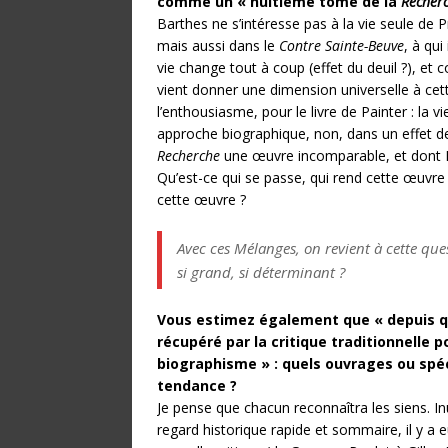
comme un « huitième tome de la
Recher
Barthes ne s’intéresse pas à la vie seule de P
mais aussi dans le
Contre Sainte-Beuve
, à qu
vie change tout à coup (effet du deuil ?), e
vient donner une dimension universelle à cett
l’enthousiasme, pour le livre de Painter : la v
approche biographique, non, dans un effet d
Recherche
une œuvre incomparable, et dont Bar
Qu’est-ce qui se passe, qui rend cette œuvre
cette œuvre ?
Avec ces Mélanges, on revient à cette ques
si grand, si déterminant ?
Vous estimez également que « depuis q
récupéré par la critique traditionnelle 
biographisme » : quels ouvrages ou spé
tendance ?
Je pense que chacun reconnaîtra les siens. In
regard historique rapide et sommaire, il y a 