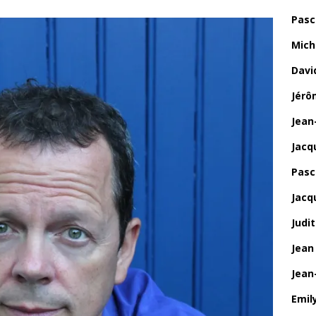
Pasc
Mich
Davi
Jérô
Jean
Jacq
Pasca
Jacq
Judi
Jean
Jean
Emily