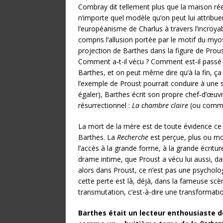
Combray dit tellement plus que la maison réell
n’importe quel modèle qu’on peut lui attribuer
l’européanisme de Charlus à travers l’incroya
compris l’allusion portée par le motif du myos
projection de Barthes dans la figure de Proust
Comment a‑t-il vécu ? Comment est-il passé à
Barthes, et on peut même dire qu’à la fin, ça
l’exemple de Proust pourrait conduire à une 
égaler), Barthes écrit son propre chef‑d’œu
résurrectionnel :
La chambre claire
(ou comment
La mort de la mère est de toute évidence ce
Barthes. La
Recherche
est perçue, plus ou m
l’accès à la grande forme, à la grande écriture
drame intime, que Proust a vécu lui aussi, 
alors dans Proust, ce n’est pas une psycholo
cette perte est là, déjà, dans la fameuse scèn
transmutation, c’est-à-dire une transformation d
Barthes était un lecteur enthousiaste de 