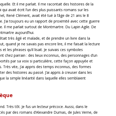
uelle. Et il me parlait. Il me racontait des histoires de la
i qui avait écrit l’un des plus puissants romans sur les
el, René Clément, avait été tué à l’âge de 21 ans le 8
e. J’ai toujours eu un rapport de proximité avec cette guerre
e. Il me parlait surtout de Montmartre. Du Lapin Agile. De
ntmartre aujourd’hui.
 il était très âgé et malade, et de prendre un livre dans la
ut, quand je ne savais pas encore lire, il me faisait la lecture
et les phrases qu’il lisait. Je suivais ces symboles
ent chez parrain : des lieux inconnus, des personnages d’un
rtés par sa voix si particulière, cette façon appuyée et
. Très vite, j’ai appris des temps inconnus, des formes
nter des histoires au passé. J’ai appris à creuser dans les
e la simple linéarité dans laquelle elles semblaient
hèque
and. Très tôt. Je fus un lecteur précoce. Aussi, dans le
placés par des romans d’Alexandre Dumas, de Jules Verne, de