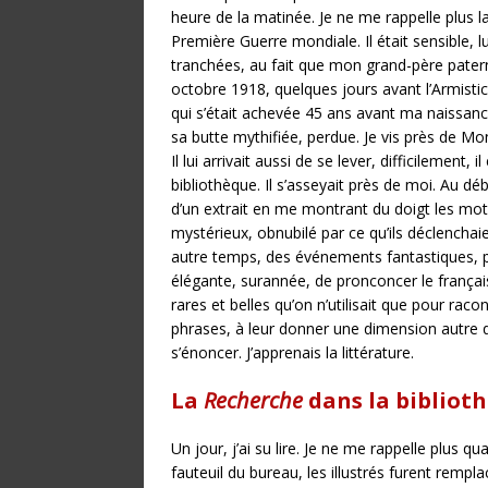
heure de la matinée. Je ne me rappelle plus laq
Première Guerre mondiale. Il était sensible, lu
tranchées, au fait que mon grand-père patern
octobre 1918, quelques jours avant l’Armistic
qui s’était achevée 45 ans avant ma naissanc
sa butte mythifiée, perdue. Je vis près de Mo
Il lui arrivait aussi de se lever, difficilement,
bibliothèque. Il s’asseyait près de moi. Au déb
d’un extrait en me montrant du doigt les mots 
mystérieux, obnubilé par ce qu’ils déclenchai
autre temps, des événements fantastiques, po
élégante, surannée, de pronconcer le français
rares et belles qu’on n’utilisait que pour raco
phrases, à leur donner une dimension autre qu
s’énoncer. J’apprenais la littérature.
La
Recherche
dans la bibliot
Un jour, j’ai su lire. Je ne me rappelle plus qu
fauteuil du bureau, les illustrés furent rem