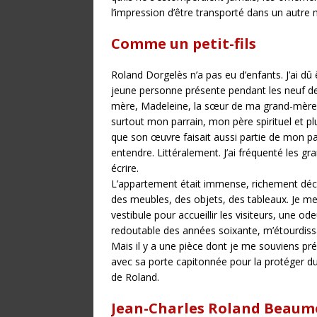
l’impression d’être transporté dans un autr
Comme un petit-fils
Roland Dorgelès n’a pas eu d’enfants. J’ai dû ê
jeune personne présente pendant les neuf der
mère, Madeleine, la sœur de ma grand-mère. R
surtout mon parrain, mon père spirituel et p
que son œuvre faisait aussi partie de mon pant
entendre. Littéralement. J’ai fréquenté les gr
écrire.
L’appartement était immense, richement déc
des meubles, des objets, des tableaux. Je me 
vestibule pour accueillir les visiteurs, une o
redoutable des années soixante, m’étourdissai
Mais il y a une pièce dont je me souviens pr
avec sa porte capitonnée pour la protéger du
de Roland.
Jean-Charles Roland Beaum