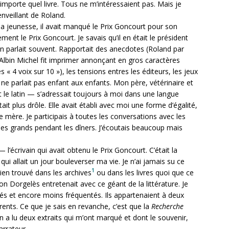
n’importe quel livre. Tous ne m’intéressaient pas. Mais je
enveillant de Roland.
a jeunesse, il avait manqué le Prix Goncourt pour son
ment le Prix Goncourt. Je savais qu’il en était le président
parlait souvent. Rapportait des anecdotes (Roland par
Albin Michel fit imprimer annonçant en gros caractères
 « 4 voix sur 10 »), les tensions entres les éditeurs, les jeux
 ne parlait pas enfant aux enfants. Mon père, vétérinaire et
et le latin — s’adressait toujours à moi dans une langue
ait plus drôle. Elle avait établi avec moi une forme d’égalité,
e mère. Je participais à toutes les conversations avec les
e des grands pendant les dîners. J’écoutais beaucoup mais
écrivain qui avait obtenu le Prix Goncourt. C’était la
qui allait un jour bouleverser ma vie. Je n’ai jamais su ce
1
rien trouvé dans les archives
ou dans les livres quoi que ce
ion Dorgelès entretenait avec ce géant de la littérature. Je
rés et encore moins fréquentés. Ils appartenaient à deux
rents. Ce que je sais en revanche, c’est que la
Recherche
’en a lu deux extraits qui m’ont marqué et dont le souvenir,
arrateur.