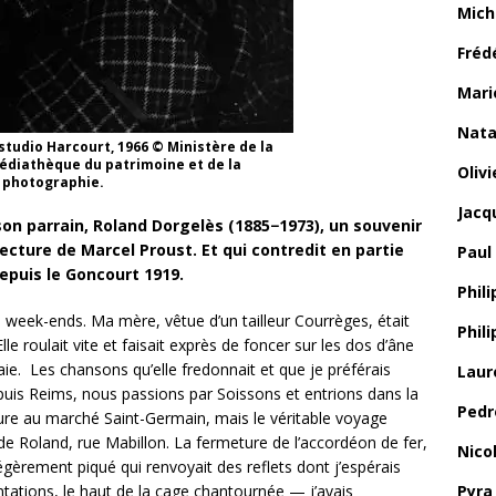
Mich
Fréd
Mari
Nata
studio Harcourt, 1966 © Ministère de la
Médiathèque du patrimoine et de la
Oliv
photographie.
Jacq
on parrain, Roland Dorgelès (1885−1973), un souvenir
ecture de Marcel Proust.
Et qui contredit en partie
Paul
depuis le Goncourt 1919.
Phili
s week-ends. Ma mère, vêtue d’un tailleur Courrèges, était
Phil
le roulait vite et faisait exprès de foncer sur les dos d’âne
gaie. Les chansons qu’elle fredonnait et que je préférais
Laur
epuis Reims, nous passions par Soissons et entrions dans la
Pedr
oiture au marché Saint-Germain, mais le véritable voyage
e Roland, rue Mabillon. La fermeture de l’accordéon de fer,
Nico
 légèrement piqué qui renvoyait des reflets dont j’espérais
ntations, le haut de la cage chantournée — j’avais
Pyra