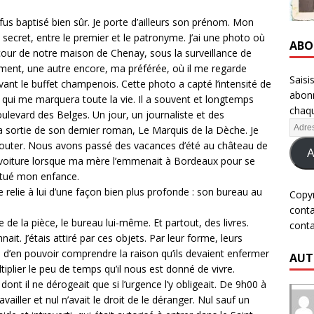
us baptisé bien sûr. Je porte d’ailleurs son prénom. Mon
secret, entre le premier et le patronyme. J’ai une photo où
ABO
cour de notre maison de Chenay, sous la surveillance de
rement, une autre encore, ma préférée, où il me regarde
Saisi
evant le buffet champenois. Cette photo a capté l’intensité de
abonn
et qui me marquera toute la vie. Il a souvent et longtemps
chaqu
levard des Belges. Un jour, un journaliste et des
a sortie de son dernier roman, Le Marquis de la Dèche. Je
écouter. Nous avons passé des vacances d’été au château de
A
en voiture lorsque ma mère l’emmenait à Bordeaux pour se
ctué mon enfance.
e relie à lui d’une façon bien plus profonde : son bureau au
Copy
cont
 de la pièce, le bureau lui-même. Et partout, des livres.
cont
it. J’étais attiré par ces objets. Par leur forme, leurs
 d’en pouvoir comprendre la raison qu’ils devaient enfermer
AUT
iplier le peu de temps qu’il nous est donné de vivre.
ont il ne dérogeait que si l’urgence l’y obligeait. De 9h00 à
ailler et nul n’avait le droit de le déranger. Nul sauf un