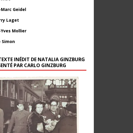
-Marc Geidel
rry Laget
-Yves Mollier
 Simon
TEXTE INÉDIT DE NATALIA GINZBURG
SENTÉ PAR CARLO GINZBURG