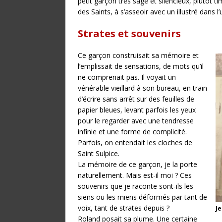
petit garçon très sage et silencieux, plutôt tim
des Saints, à s’asseoir avec un illustré dans l’
Strates et souvenirs
Ce garçon construisait sa mémoire et
l’emplissait de sensations, de mots qu’il
ne comprenait pas. Il voyait un
vénérable vieillard à son bureau, en train
d’écrire sans arrêt sur des feuilles de
papier bleues, levant parfois les yeux
pour le regarder avec une tendresse
infinie et une forme de complicité.
Parfois, on entendait les cloches de
Saint Sulpice.
La mémoire de ce garçon, je la porte
naturellement. Mais est-il moi ? Ces
souvenirs que je raconte sont-ils les
siens ou les miens déformés par tant de
voix, tant de strates depuis ?
Je
Roland posait sa plume. Une certaine