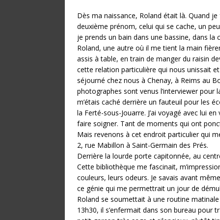
Dès ma naissance, Roland était là. Quand je f
deuxième prénom, celui qui se cache, un peu 
je prends un bain dans une bassine, dans la 
Roland, une autre où il me tient la main fiè
assis à table, en train de manger du raisin d
cette relation particulière qui nous unissait 
séjourné chez nous à Chenay, à Reims au Bou
photographes sont venus l’interviewer pour l
m’étais caché derrière un fauteuil pour les 
la Ferté-sous-Jouarre. J’ai voyagé avec lui 
faire soigner. Tant de moments qui ont pon
Mais revenons à cet endroit particulier qui m
2, rue Mabillon à Saint-Germain des Prés.
Derrière la lourde porte capitonnée, au centre
Cette bibliothèque me fascinait, m’impressionna
couleurs, leurs odeurs. Je savais avant même
ce génie qui me permettrait un jour de démult
Roland se soumettait à une routine matinale d
13h30, il s’enfermait dans son bureau pour trav