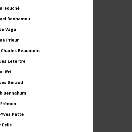
al Fouché
ael Benhamou
de Vago
me Prieur
-Charles Beaumont
ues Letertre
l Ifri
ues Géraud
th Bennahum
 Frémon
-Yves Patte
 Eells