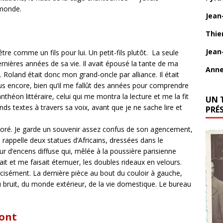
e monde.
Jean
Thie
Jean
tre comme un fils pour lui. Un petit-fils plutôt. La seule
nières années de sa vie. Il avait épousé la tante de ma
Anne
oland était donc mon grand-oncle par alliance. Il était
lus encore, bien qu’il me fallût des années pour comprendre
héon littéraire, celui qui me montra la lecture et me la fit
UN 
ands textes à travers sa voix, avant que je ne sache lire et
PRÉ
oré. Je garde un souvenir assez confus de son agencement,
rappelle deux statues d’Africains, dressées dans le
deur d’encens diffuse qui, mêlée à la poussière parisienne
t et me faisait éternuer, les doubles rideaux en velours.
écisément. La dernière pièce au bout du couloir à gauche,
 bruit, du monde extérieur, de la vie domestique. Le bureau
ont