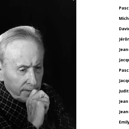
Pasc
Mich
Davi
Jérô
Jean
Jacq
Pasca
Jacq
Judi
Jean
Jean
Emily