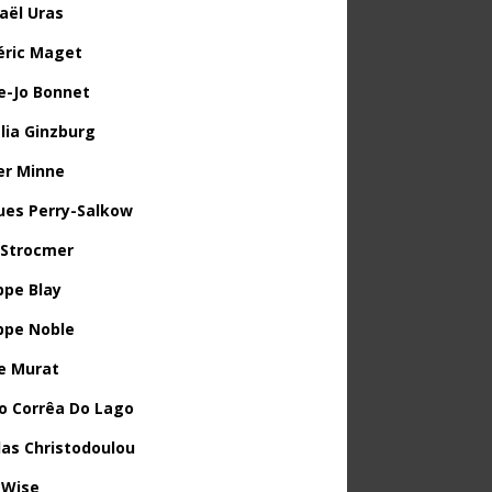
aël Uras
éric Maget
e-Jo Bonnet
lia Ginzburg
ier Minne
ues Perry-Salkow
 Strocmer
ppe Blay
ippe Noble
e Murat
o Corrêa Do Lago
las Christodoulou
 Wise