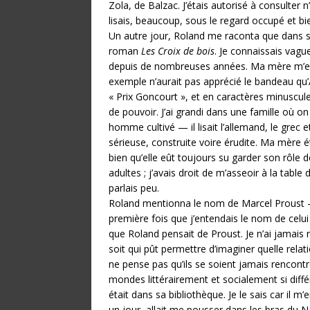
Zola, de Balzac. J’étais autorisé à consulter 
lisais, beaucoup, sous le regard occupé et bi
Un autre jour, Roland me raconta que dans s
roman
Les Croix de bois
. Je connaissais vague
depuis de nombreuses années. Ma mère m’en 
exemple n’aurait pas apprécié le bandeau qu’
« Prix Goncourt », et en caractères minuscules
de pouvoir. J’ai grandi dans une famille où on
homme cultivé — il lisait l’allemand, le grec 
sérieuse, construite voire érudite. Ma mère ét
bien qu’elle eût toujours su garder son rôle d
adultes ; j’avais droit de m’asseoir à la tabl
parlais peu.
Roland mentionna le nom de Marcel Proust — l’
première fois que j’entendais le nom de celui 
que Roland pensait de Proust. Je n’ai jamais 
soit qui pût permettre d’imaginer quelle relat
ne pense pas qu’ils se soient jamais rencont
mondes littérairement et socialement si diffé
était dans sa bibliothèque. Je le sais car il m
un jour, allait me pousser dans les bras du N