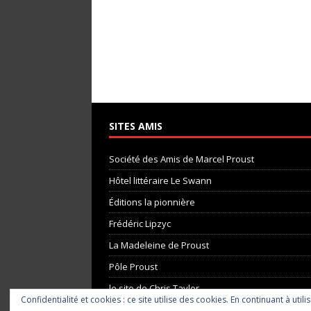
SITES AMIS
Société des Amis de Marcel Proust
Hôtel littéraire Le Swann
Éditions la pionnière
Frédéric Lipzyc
La Madeleine de Proust
Pôle Proust
le site de Chris Taylor
Confidentialité et cookies : ce site utilise des cookies. En continuant à utili