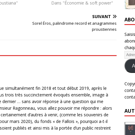
oustiana"
Dans "Économie & soft power"
SUIVANT
ABO
Sorel Éros, palindrome record et anagrammes
proustiennes
Saisi
abonn
chaqu
A
Copy
 simultanément fin 2018 et tout début 2019, après le
cont
tous trois très succinctement évoqués ensemble, image à
cont
e dernier … sans avoir réponse à une question qui me
onsieur Ragonneau, vous allez pouvoir me répondre : alors
AUT
s certainement d’autres à venir, (comme les souvenirs de
r mars 2020), du fonds « de Fallois », pourquoi a‑t-il
 soient publiés et ainsi mis à la portée d’un public restreint