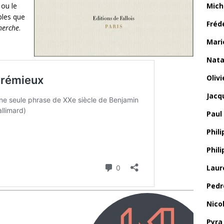
 ou le
Mich
bles que
Fréd
herche
.
Mari
Nata
Oliv
Jacq
Paul
Phili
Phil
Laur
Pedr
Nico
Pyra