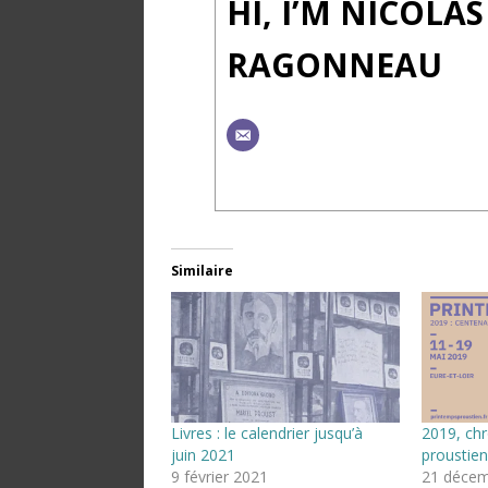
HI, I’M NICOLAS
RAGONNEAU
Similaire
Livres : le calendrier jusqu’à
2019, ch
juin 2021
proustien
9 février 2021
21 décem