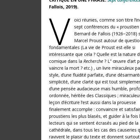
Fallois, 2019).
V
oici réunies, comme son titre l’in
sept conférences du « proustien 
Bernard de Fallois (1926−2018) 
Marcel Proust autour de questi
fondamentales (La vie de Proust est-elle si
intéressante que cela ? Quelle est la nature 
comique dans la
Recherche
? L” œuvre d’art p
vaincre la mort ? etc.) , un livre miraculeux p
style, d’une fluidité parfaite, d’une désarmant
simplicité, d’une clarté qui est tout simplemen
d’une pensée audacieuse mais humble, prof
ordonnée, héritée des Classiques ; miraculeu
leçon d’écriture l’est aussi dans la prouesse
finalement accomplie : convaincre et satisfair
proustiens les plus blasés, et guider à la fois 
lecteurs qui se sentent écrasés au pied de la
cathédrale, dans tous les cas des causeries q
ravivent le plaisir du texte et donnent surtout