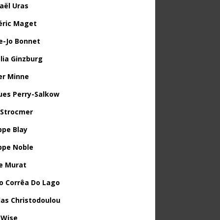
aël Uras
éric Maget
e-Jo Bonnet
lia Ginzburg
ier Minne
ues Perry-Salkow
 Strocmer
ppe Blay
ippe Noble
e Murat
o Corrêa Do Lago
las Christodoulou
 Wise