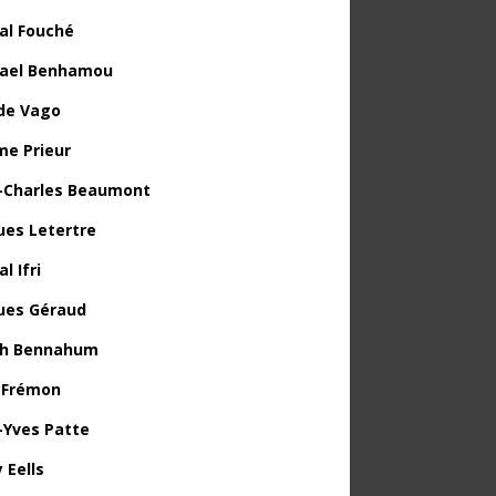
al Fouché
ael Benhamou
de Vago
me Prieur
-Charles Beaumont
ues Letertre
l Ifri
ues Géraud
th Bennahum
 Frémon
-Yves Patte
 Eells