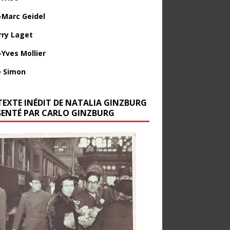
-Marc Geidel
rry Laget
-Yves Mollier
 Simon
TEXTE INÉDIT DE NATALIA GINZBURG
SENTÉ PAR CARLO GINZBURG