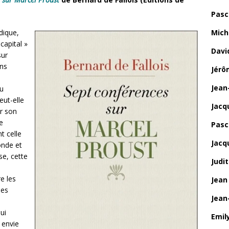
Pasc
dique,
Mich
capital »
Davi
sur
ons
Jérô
Jean
du
eut-elle
Jacq
ar son
e
Pasca
t celle
Jacq
onde et
se, cette
Judi
e les
Jean
les
Jean
ui
Emily
 envie