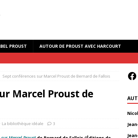
BEL PROUST
AUTOUR DE PROUST AVEC HARCOURT
Sept conférences sur Marcel Proust de Bernard de Fallois
ur Marcel Proust de
AUT
Nico
La bibliothèque idéale
3
Jean
Jean
 sur Marcel Proust
de Bernard de Fallois (Éditions de