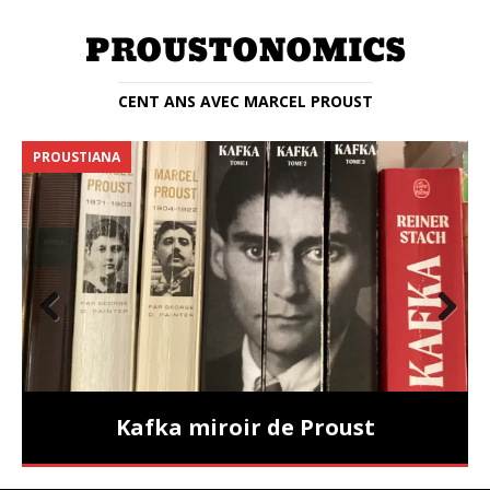
CENT ANS AVEC MARCEL PROUST
PROUSTIANA
E
Prev
Nex
ious
t
Kafka miroir de Proust