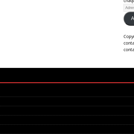
chaqu
A
Copy
cont
cont