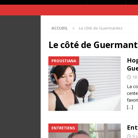
ACCUEIL
Le côté de Guermantes
Le côté de Guermant
Hop
PROUSTIANA
Gu
18
La c
cente
favori
[…]
Ent
ENTRETIENS
9 