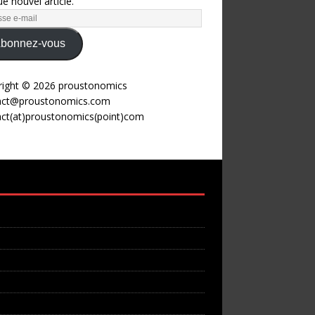
e nouvel article.
bonnez-vous
right © 2026 proustonomics
act@proustonomics.com
act(at)proustonomics(point)com