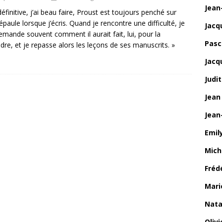
Jean
définitive, j’ai beau faire, Proust est toujours penché sur
paule lorsque j’écris. Quand je rencontre une difficulté, je
Jacq
mande souvent comment il aurait fait, lui, pour la
Pasca
dre, et je repasse alors les leçons de ses manuscrits. »
Jacq
Judi
Jean
Jean
Emily
Mich
Fréd
Mari
Nata
Oliv