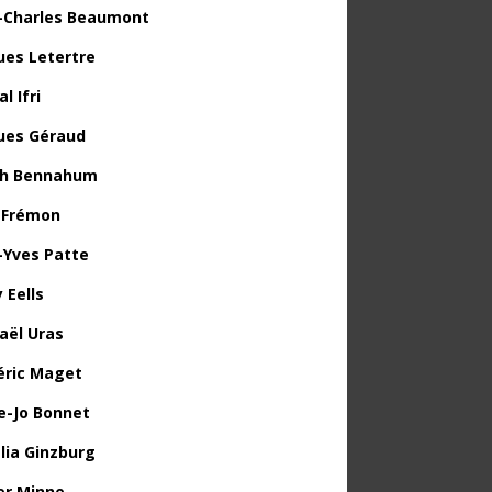
-Charles Beaumont
ues Letertre
l Ifri
ues Géraud
th Bennahum
 Frémon
-Yves Patte
 Eells
aël Uras
éric Maget
e-Jo Bonnet
lia Ginzburg
ier Minne