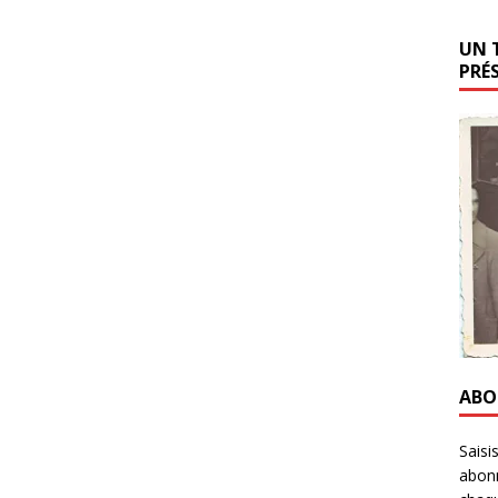
UN 
PRÉ
ABO
Saisi
abonn