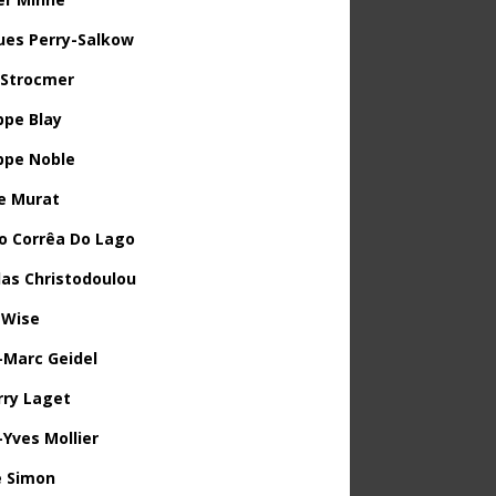
ues Perry-Salkow
 Strocmer
ppe Blay
ippe Noble
e Murat
o Corrêa Do Lago
las Christodoulou
 Wise
-Marc Geidel
rry Laget
-Yves Mollier
 Simon