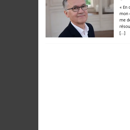
« En 
mon é
me de
résou
[…]