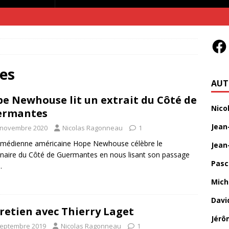
es
AUT
e Newhouse lit un extrait du Côté de
Nico
ermantes
Jean
 novembre 2020
Nicolas Ragonneau
1
omédienne américaine Hope Newhouse célèbre le
Jean
naire du Côté de Guermantes en nous lisant son passage
Pasc
.
Mich
Davi
retien avec Thierry Laget
Jérô
septembre 2019
Nicolas Ragonneau
1