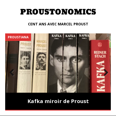
CENT ANS AVEC MARCEL PROUST
PROUSTIANA
E
Prev
Nex
ious
t
Kafka miroir de Proust