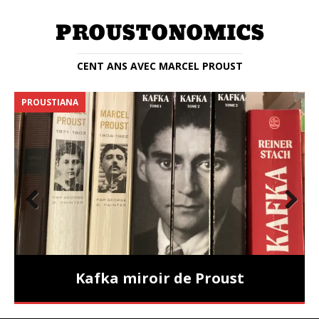
CENT ANS AVEC MARCEL PROUST
PROUSTIANA
E
Prev
Nex
ious
t
Kafka miroir de Proust