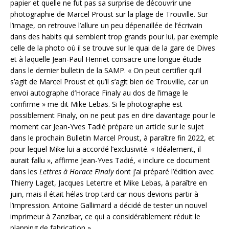
papier et quelle ne fut pas sa surprise de découvrir une
photographie de Marcel Proust sur la plage de Trouville. Sur
l’image, on retrouve l’allure un peu dépenaillée de l’écrivain
dans des habits qui semblent trop grands pour lui, par exemple
celle de la photo où il se trouve sur le quai de la gare de Dives
et à laquelle Jean-Paul Henriet consacre une longue étude
dans le dernier bulletin de la SAMP. « On peut certifier qu’il
s’agit de Marcel Proust et qu’il s’agit bien de Trouville, car un
envoi autographe d’Horace Finaly au dos de l’image le
confirme » me dit Mike Lebas. Si le photographe est
possiblement Finaly, on ne peut pas en dire davantage pour le
moment car Jean-Yves Tadié prépare un article sur le sujet
dans le prochain Bulletin Marcel Proust, à paraître fin 2022, et
pour lequel Mike lui a accordé l’exclusivité. « Idéalement, il
aurait fallu », affirme Jean-Yves Tadié, « inclure ce document
dans les
Lettres à
Horace Finaly
dont j’ai préparé l’édition avec
Thierry Laget, Jacques Letertre et Mike Lebas, à paraître en
juin, mais il était hélas trop tard car nous devions partir à
l’impression. Antoine Gallimard a décidé de tester un nouvel
imprimeur à Zanzibar, ce qui a considérablement réduit le
planning de fabrication ».