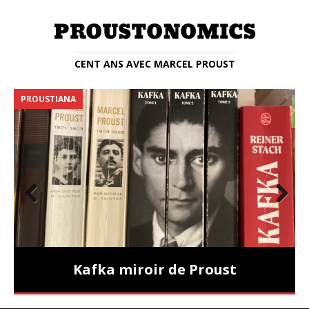
CENT ANS AVEC MARCEL PROUST
PROUSTIANA
E
Prev
Nex
ious
t
Kafka miroir de Proust