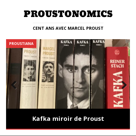
CENT ANS AVEC MARCEL PROUST
PROUSTIANA
E
Prev
Nex
ious
t
Kafka miroir de Proust