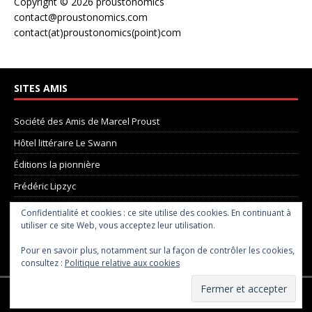
Copyright © 2026 proustonomics
contact@proustonomics.com
contact(at)proustonomics(point)com
SITES AMIS
Société des Amis de Marcel Proust
Hôtel littéraire Le Swann
Éditions la pionnière
Frédéric Lipzyc
La Madeleine de Proust
Confidentialité et cookies : ce site utilise des cookies. En continuant à
utiliser ce site Web, vous acceptez leur utilisation.
Pôle Proust
Pour en savoir plus, notamment sur la façon de contrôler les cookies,
le site de Chris Taylor
consultez :
Politique relative aux cookies
Droit d'auteur © 2026 | Thème WordPress MH Magazine par
MH
Themes