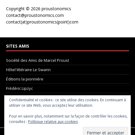
Copyright © 2026 proustonomics
contact@proustonomics.com
contact(at)proustonomics(point)com
SITES AMIS
Société des Amis de Marcel Proust
Hôtel littéraire Le Swann
Éditions la pionnière
Frédéric Lipzyc
La Madeleine de Proust
Confidentialité et cookies : ce site utilise des cookies. En continuant à
utiliser ce site Web, vous acceptez leur utilisation.
Pôle Proust
Pour en savoir plus, notamment sur la façon de contrôler les cookies,
le site de Chris Taylor
consultez :
Politique relative aux cookies
Droit d'auteur © 2026 | Thème WordPress MH Magazine par
MH