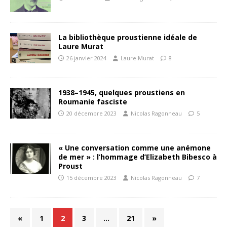
La bibliothèque proustienne idéale de
Laure Murat
26 janvier 2024
Laure Murat
8
1938–1945, quelques proustiens en
Roumanie fasciste
20 décembre 2023
Nicolas Ragonneau
5
« Une conversation comme une anémone
de mer » : l’hommage d’Elizabeth Bibesco à
Proust
15 décembre 2023
Nicolas Ragonneau
7
«
1
2
3
…
21
»