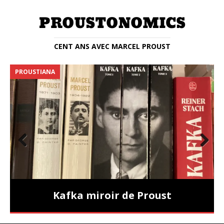
CENT ANS AVEC MARCEL PROUST
PROUSTIANA
E
Prev
Nex
ious
t
Kafka miroir de Proust