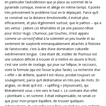
en particulier l’autodérision que je place au sommet de la
pyramide comique, innerve et allège en même temps. Il pointe
très précisément le problème tout en le déplaçant. Parce qu’il
se construit sur la distance émotionnelle, il instruit plus
efficacement, et plus légèrement surtout, que le pathos – qui a
ses vertus : j’adore
Les Misérables
et j’ai une passion têtue
pour Victor Hugo. L’humour, par touches, m’est apparu
comme un
correctif
idéal à la solennité un peu lourde et au
sentiment de surplomb immanquablement attachés à l’histoire
de l’aristocratie, c’est-à-dire d’une domination culturelle
extrêmement longue. Cela étant dit, instiller de l’humour est
une solution difficile à trouver et à mettre en œuvre à l’écrit,
c’est une sorte de ciselage, qui joue sur l’ellipse, le raccourci,
voire la formule (qui est l’issue la plus facile). La recherche d’un
« effet » de drôlerie, quand il est réussi, produit toujours un
soulagement, parce qu’il dédramatise en très peu de mots. En
anglais, on dirait qu’il est : « uplifting » (réjouissant), qui
littéralement vous « tire vers le haut ». Le contraire d’un effet
« plombant », en somme. Il était indispensable, ne serait-ce
que pour mon propre équilibre, de trouver quelques