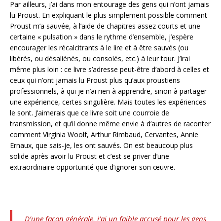
Par ailleurs, j’ai dans mon entourage des gens qui n’ont jamais
lu Proust. En expliquant le plus simplement possible comment
Proust m’a sauvée, à l’aide de chapitres assez courts et une
certaine « pulsation » dans le rythme d’ensemble, j’espère
encourager les récalcitrants à le lire et à être sauvés (ou
libérés, ou désaliénés, ou consolés, etc.) à leur tour. J’irai
même plus loin : ce livre s’adresse peut-être d’abord à celles et
ceux qui n’ont jamais lu Proust plus qu’aux proustiens
professionnels, à qui je n’ai rien à apprendre, sinon à partager
une expérience, certes singulière. Mais toutes les expériences
le sont. J’aimerais que ce livre soit une courroie de
transmission, et qu’il donne même envie à d’autres de raconter
comment Virginia Woolf, Arthur Rimbaud, Cervantes, Annie
Ernaux, que sais-je, les ont sauvés. On est beaucoup plus
solide après avoir lu Proust et c’est se priver d’une
extraordinaire opportunité que d’ignorer son œuvre.
D’une façon générale, j’ai un faible accusé pour les gens