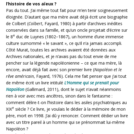
l’histoire de vos aïeux ?
Pas du tout. J’ai même tout fait pour m’en tenir soigneusement
éloignée. D’autant que ma mère avait déjà écrit une biographie
de Colbert (
Colbert
, Fayard, 1980) à partir d’archives inédites
conservées dans sa famille, et qu’un oncle projetait d’écrire sur
e
le 8
duc de Luynes (1802−1867), un homme d’une immense
culture surnommé « le savant », ce qu’il n’a jamais accompli.
Côté Murat, toutes les archives avaient été données aux
Archives nationales, et je n’avais pas du tout envie de me
pencher sur la légende napoléonienne – ce que ma mère, là
encore, avait déjà fait avec son premier livre (
Napoléon et le
rêve américain
, Fayard, 1976). Cela me fait penser que j’ai tout
de même écrit un livre intitulé
L’Homme qui se prenait pour
Napoléon
(Gallimard, 2011), dont le sujet n’avait néanmoins
rien à voir avec mes ancêtres, sinon dans le fantasme :
comment délire-t-on l’histoire dans les asiles psychiatriques au
e
XIX
siècle ? Ce livre, je voulais le dédier à la mémoire de mon
père, mort en 1998. J’ai dû y renoncer. Comment dédier un livre
avec un titre pareil à un homme qui se prénommait lui-même
Napoléon ?