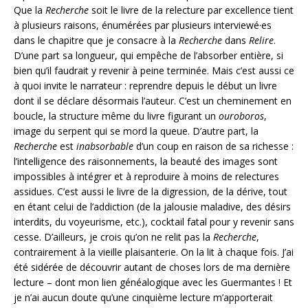
Que la
Recherche
soit le livre de la relecture par excellence tient
à plusieurs raisons, énumérées par plusieurs interviewé·es
dans le chapitre que je consacre à la
Recherche
dans
Relire
.
D’une part sa longueur, qui empêche de l’absorber entière, si
bien qu’il faudrait y revenir à peine terminée. Mais c’est aussi ce
à quoi invite le narrateur : reprendre depuis le début un livre
dont il se déclare désormais l’auteur. C’est un cheminement en
boucle, la structure même du livre figurant un
ouroboros
,
image du serpent qui se mord la queue. D’autre part, la
Recherche
est
inabsorbable
d’un coup en raison de sa richesse :
l’intelligence des raisonnements, la beauté des images sont
impossibles à intégrer et à reproduire à moins de relectures
assidues. C’est aussi le livre de la digression, de la dérive, tout
en étant celui de l’addiction (de la jalousie maladive, des désirs
interdits, du voyeurisme, etc.), cocktail fatal pour y revenir sans
cesse. D’ailleurs, je crois qu’on ne relit pas la
Recherche
,
contrairement à la vieille plaisanterie. On la lit à chaque fois. J’ai
été sidérée de découvrir autant de choses lors de ma dernière
lecture – dont mon lien généalogique avec les Guermantes ! Et
je n’ai aucun doute qu’une cinquième lecture m’apporterait