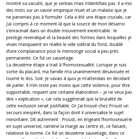
montré sa vacuité, que je sentais mais n’identifiais pas. Il a mis
des mots sur un savoir empirique muet et un malaise que je
ne parvenais pas à formuler. Cela a été une étape cruciale, car
j’ai compris à ce moment-là que la source de mon désarroi
s’enracinait dans un double mouvement inextricable : le
prestige revendiqué et la beauté des formes dans lesquelles je
vivais masquaient en réalité le vide sidéral du fond, doublé
d’une complaisance pour le mensonge social à peu près
permanente. Ce fut un sauvetage.
La deuxième étape a trait à l’homosexualité. Lorsque je suis
sortie du placard, ma famille m’a unanimement désavouée et
tourné le dos. Soit. Je savais à quoi je m’attendais en décidant
de parler. Il n’en reste pas moins que cette violence, pour être
supportable, requiert une certaine élaboration – je ne veux pas
dire « explication », car cela suggèrerait que la brutalité de
cette exclusion serait justifiable. Or j’ai trouvé chez Proust un
secours inespéré, dans la façon dont il universalise le sujet
minoritaire. Dit autrement : Proust, en érigeant l’homosexuel·le
en sujet universel, ramène la marge au centre et, ce faisant,
relativise la norme. Ce fut un deuxième sauvetage, dans ce