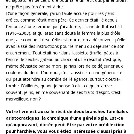
échappatoires de cet ordre pour faire un récit qui, par endroits,
ne prête pas forcément à rire.
D’une façon générale, j’ai un faible accusé pour les gens
drôles, comme l’était mon père. Ce dernier était lié depuis
l’enfance à une femme que j’ai adorée, Liliane de Rothschild
(1916−2003), et qui était sans doute la femme la plus drôle
que j’aie connue. Lorsqu’elle est morte, on a découvert qu’elle
avait laissé des instructions pour le menu du déjeuner de son
enterrement. Tout était noir dans l’assiette (truffe, pâtes à
l’encre de seiche, gâteau au chocolat). Le résultat c’est que,
même dévastée par sa mort, je riais lors de ce déjeuner aux
couleurs du deuil. L’humour, c’est aussi cela : une générosité
qui peut atteindre au comble de l’élégance, surtout d’outre-
tombe. D’ailleurs, quand je pense à elle, ce qui m’arrive
souvent, je ris, en me souvenant de ses traits d’esprit. C’est
merveilleux, non ?
Votre livre est aussi le récit de deux branches familiales
aristocratiques, la chronique d’une généalogie. Est-ce
qu’auparavant, dictée peut-être par votre prédilection
pour l’archive, vous vous étiez intéressée d’aussi près à