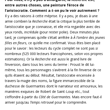
entre autres choses, une peinture féroce de
l’aristocratie. Comment a‑t-on pu le voir autrement ?
Il y a des raisons à cette méprise. Il y a peu, je disais à une
amie combien la
Recherche
était la critique la plus terrible de
l’aristocratie que je connaisse, et elle m’a regardée avec des
yeux ronds, incrédule (pour rester polie). Deux minutes plus
tard, je comprenais qu’elle s’était arrêtée à
À l’ombre des jeunes
filles en fleurs
, ce qu’elle me confirmait. Vous êtes bien placé
pour le savoir : les lecteurs du cycle complet ne sont pas
si
nombreux (525 000 lecteurs francophones, selon vos propres
estimations). Or la
Recherche
est aussi le grand livre de
l’inversion, dans tous les sens du terme : Proust le dit lui-
même, tous les personnages s’avèrent à la fin l’inverse de ce
qu’ils étaient au début. Résultat, l’aristocratie encensée à
travers la magie des noms, la figure immarcescible de la
duchesse de Guermantes dont le narrateur est amoureux, les
manières exquises de Robert de Saint-Loup etc., tout
s’effondre à partir du
Côté de Guermantes
. Mais encore faut-il
arriver jusqu’au
Temps retrouvé
pour le comprendre.