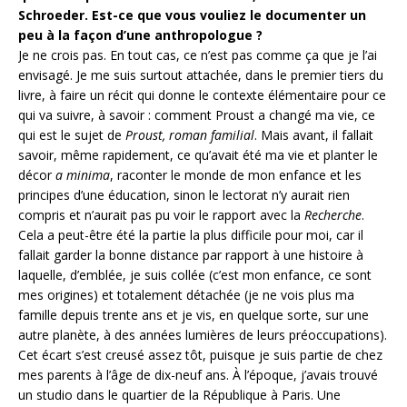
Schroeder. Est-ce que vous vouliez le documenter un
peu à la façon d’une anthropologue ?
Je ne crois pas. En tout cas, ce n’est pas comme ça que je l’ai
envisagé. Je me suis surtout attachée, dans le premier tiers du
livre, à faire un récit qui donne le contexte élémentaire pour ce
qui va suivre, à savoir : comment Proust a changé ma vie, ce
qui est le sujet de
Proust, roman familial
. Mais avant, il fallait
savoir, même rapidement, ce qu’avait été ma vie et planter le
décor
a minima
, raconter le monde de mon enfance et les
principes d’une éducation, sinon le lectorat n’y aurait rien
compris et n’aurait pas pu voir le rapport avec la
Recherche
.
Cela a peut-être été la partie la plus difficile pour moi, car il
fallait garder la bonne distance par rapport à une histoire à
laquelle, d’emblée, je suis collée (c’est mon enfance, ce sont
mes origines) et totalement détachée (je ne vois plus ma
famille depuis trente ans et je vis, en quelque sorte, sur une
autre planète, à des années lumières de leurs préoccupations).
Cet écart s’est creusé assez tôt, puisque je suis partie de chez
mes parents à l’âge de dix-neuf ans. À l’époque, j’avais trouvé
un studio dans le quartier de la République à Paris. Une