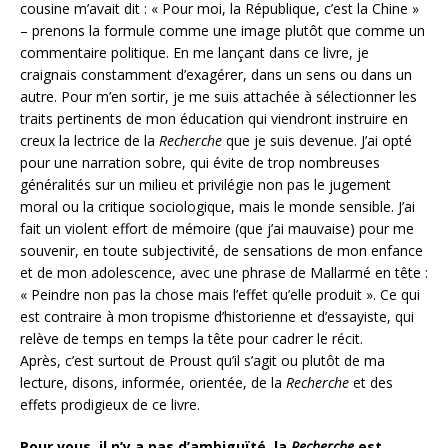
cousine m’avait dit : « Pour moi, la République, c’est la Chine »
– prenons la formule comme une image plutôt que comme un
commentaire politique. En me lançant dans ce livre, je
craignais constamment d’exagérer, dans un sens ou dans un
autre. Pour m’en sortir, je me suis attachée à sélectionner les
traits pertinents de mon éducation qui viendront instruire en
creux la lectrice de la
Recherche
que je suis devenue. J’ai opté
pour une narration sobre, qui évite de trop nombreuses
généralités sur un milieu et privilégie non pas le jugement
moral ou la critique sociologique, mais le monde sensible. J’ai
fait un violent effort de mémoire (que j’ai mauvaise) pour me
souvenir, en toute subjectivité, de sensations de mon enfance
et de mon adolescence, avec une phrase de Mallarmé en tête :
« Peindre non pas la chose mais l’effet qu’elle produit ». Ce qui
est contraire à mon tropisme d’historienne et d’essayiste, qui
relève de temps en temps la tête pour cadrer le récit.
Après, c’est surtout de Proust qu’il s’agit ou plutôt de ma
lecture, disons, informée, orientée, de la
Recherche
et des
effets prodigieux de ce livre.
Pour vous, il n’y a pas d’ambiguïté, la
Recherche
est,