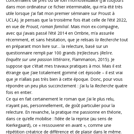
concernaient de près ou de loin l’homosexualité (j’ai toujours
dans mon ordinateur ce fichier interminable, qui m’a été très
utile lorsque j’ai fait mon premier séminaire sur Proust à
UCLA). Je pensais que la troisième fois était celle de l’été 2022,
en vue de
Proust, roman familial
. Mais mon ex-compagne,
avec qui j’avais passé l’été 2014 en Ombrie, m’a assurée
récemment, et sans hésitation, que je relisais
la Recherche
tout
en préparant mon livre sur… la relecture, basé sur un
questionnaire rempli par 100 grands (re)lecteurs (
Relire.
Enquête sur une passion littéraire
, Flammarion, 2015). Je
suppose que c’était mes travaux pratiques à moi. Mais il est
étrange que j’aie totalement gommé cet épisode – il est vrai
que je n’allais pas très bien à cette époque. Donc, pour vous
répondre un peu plus succinctement : j’ai lu la
Recherche
quatre
fois en entier.
Ce qui en fait certainement le roman que j’ai le plus relu,
n’ayant pas, personnellement, de goût particulier pour la
relecture. En revanche, la pratique me passionne en théorie,
dans ce qu’elle mobilise : l’idée de la reprise (au sens de
Kierkegaard), ce « ressouvenir en avant », comme une
répétition créatrice de différence et de plaisir dans le même.