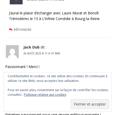
J’aurai le plaisir d’échanger avec Laure Murat et Benoît
Trémolières le 13 à L’Infinie Comédie à Bourg-la-Reine.
RÉPONDRE
Jack Dub
dit :
26 AOÛT 2023 À 11 H 37 MIN
Passionnant ! Merci !
Confidentialité et cookies : ce site utilise des cookies. En continuant à
RÉPONDRE
utiliser ce site Web, vous acceptez leur utilisation.
Pour en savoir plus, notamment sur la façon de contrôler les cookies,
consultez :
Politique relative aux cookies
Beaume
dit :
27 AOÛT 2023 À 13 H 17 MIN
Entretien passionnant pour une œuvre enthousiasmante !