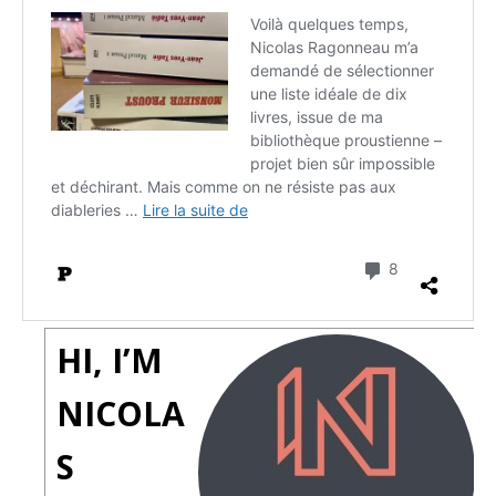
HI, I’M
NICOLA
S