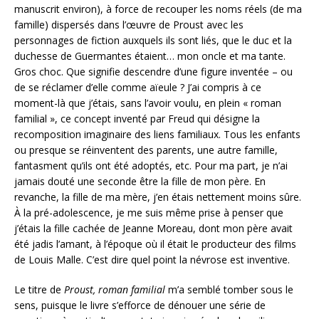
manuscrit environ), à force de recouper les noms réels (de ma
famille) dispersés dans l’œuvre de Proust avec les
personnages de fiction auxquels ils sont liés, que le duc et la
duchesse de Guermantes étaient… mon oncle et ma tante.
Gros choc. Que signifie descendre d’une figure inventée – ou
de se réclamer d’elle comme aïeule ? J’ai compris à ce
moment-là que j’étais, sans l’avoir voulu, en plein « roman
familial », ce concept inventé par Freud qui désigne la
recomposition imaginaire des liens familiaux. Tous les enfants
ou presque se réinventent des parents, une autre famille,
fantasment qu’ils ont été adoptés, etc. Pour ma part, je n’ai
jamais douté une seconde être la fille de mon père. En
revanche, la fille de ma mère, j’en étais nettement moins sûre.
À la pré-adolescence, je me suis même prise à penser que
j’étais la fille cachée de Jeanne Moreau, dont mon père avait
été jadis l’amant, à l’époque où il était le producteur des films
de Louis Malle. C’est dire quel point la névrose est inventive.
Le titre de
Proust, roman familial
m’a semblé tomber sous le
sens, puisque le livre s’efforce de dénouer une série de