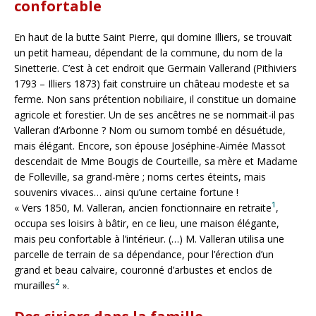
confortable
En haut de la butte Saint Pierre, qui domine Illiers, se trouvait
un petit hameau, dépendant de la commune, du nom de la
Sinetterie. C’est à cet endroit que Germain Vallerand (Pithiviers
1793 – Illiers 1873) fait construire un château modeste et sa
ferme. Non sans prétention nobiliaire, il constitue un domaine
agricole et forestier. Un de ses ancêtres ne se nommait-il pas
Valleran d’Arbonne ? Nom ou surnom tombé en désuétude,
mais élégant. Encore, son épouse Joséphine-Aimée Massot
descendait de Mme Bougis de Courteille, sa mère et Madame
de Folleville, sa grand-mère ; noms certes éteints, mais
souvenirs vivaces… ainsi qu’une certaine fortune !
1
« Vers 1850, M. Valleran, ancien fonctionnaire en retraite
,
occupa ses loisirs à bâtir, en ce lieu, une maison élégante,
mais peu confortable à l’intérieur. (…) M. Valleran utilisa une
parcelle de terrain de sa dépendance, pour l’érection d’un
grand et beau calvaire, couronné d’arbustes et enclos de
2
murailles
».