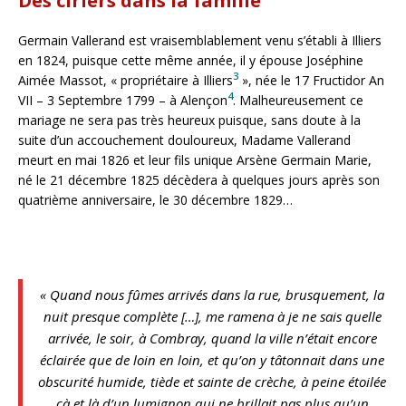
Des ciriers dans la famille
Germain Vallerand est vraisemblablement venu s’établi à Illiers
en 1824, puisque cette même année, il y épouse Joséphine
3
Aimée Massot, « propriétaire à Illiers
», née le 17 Fructidor An
4
VII – 3 Septembre 1799 – à Alençon
. Malheureusement ce
mariage ne sera pas très heureux puisque, sans doute à la
suite d’un accouchement douloureux, Madame Vallerand
meurt en mai 1826 et leur fils unique Arsène Germain Marie,
né le 21 décembre 1825 décèdera à quelques jours après son
quatrième anniversaire, le 30 décembre 1829…
« Quand nous fûmes arrivés dans la rue, brusquement, la
nuit presque complète […], me ramena à je ne sais quelle
arrivée, le soir, à Combray, quand la ville n’était encore
éclairée que de loin en loin, et qu’on y tâtonnait dans une
obscurité humide, tiède et sainte de crèche, à peine étoilée
çà et là d’un lumignon qui ne brillait pas plus qu’un