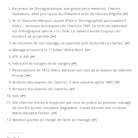
Receveur de l’Enregistrement, son grand-père maternel, Charles
Gastebois, était procureur au Châtelet à la fin de l’Ancien Régime
[
↩
]
M. le Chanoine Marquis, doyen d’Illiers, Monographies paroissiales II –
Illiers –. Archives diocésaines de Chartres, 1907. Le nom de Vallerand
est orthographié sans le « d » final. Le calvaire existe toujours en
bordure de propriété.
[
↩
]
Au moment de son mariage, ses parents sont domiciliés à Chartes.
[
↩
]
Mariage prononcé le 17 juillet 1824 à Illiers.
[
↩
]
RTP
, II, 691
[
↩
]
Fabricant de bougies et de cierges.
[
↩
]
Recensement de 1872, Illiers. Adresse non loin de la maison de Valentin
Proust.
[
↩
]
Archives diocésaines de Chartres. Il sera exhumé après 1883.
[
↩
]
Archives diocésaines de Chartres.
[
↩
]
Ibid.
[
↩
]
Elle cherche même à s’opposer par voie de justice au premier mariage
de son fils qu’elle considère dégradant : il avait épousé une modiste,
Marie-Adolphe Ferber.
[
↩
]
Mention portée en marge de l’acte de mariage
[
↩
]