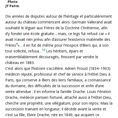
Photo
JY Patte.
Dix années de disputes autour de l’héritage et particulièrement
autour du château commencent alors. Germain Vallerand avait
souhaité le léguer aux Frères de la Doctrine Chrétienne, afin
d’y fonder une école gratuite… mais, ce legs fut refusé car « il
avait n’avait rien prévu afin d’assurer l’existence matérielle des
9
Frères
»… il en fut de même pour l’Hospice d’Illiers qui, à son
10
tour sollicité, refusa…
Les héritiers, épars et
vraisemblablement découragés, finissent par vendre le
château en 1883.
C’est alors que l’histoire s’accélère. Adrien Proust (1834−1903)
médecin réputé, professeur et chef de service à l’Hôtel Dieu à
Paris, qui conserve à Illiers des liens familiaux, a connaissance
du domaine, des difficultés de la succession et enfin d’une
vente attendue : il en informe la famille Drache. Louis Fénelon
Drache, médecin parisien fortuné, attaché aussi à l’Hôtel-Dieu,
cherche une propriété, une villégiature, pour son repos. Mais la
succession trainant en longueur, il décède avant la vente et
c’est sa fille, Elvire Drache, née en 1849, qui acquiert ce