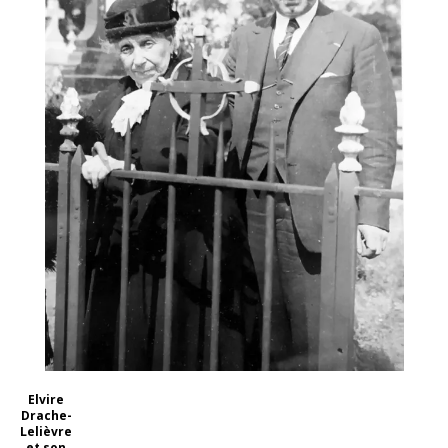
Elvire
Drache-
Lelièvre
et son