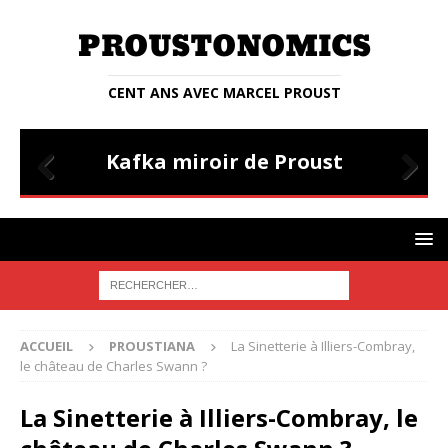
CENT ANS AVEC MARCEL PROUST
PROUSTIANA
E
Kafka miroir de Proust
Prev
Nex
ious
t
ACCUEIL
PROUSTIANA
La Sinetterie à Illiers-Combray,
le château de Charles Swann ?
La Sinetterie à Illiers-Combray, le