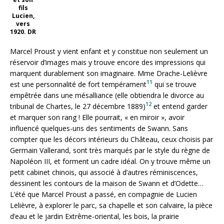
fils
Lucien,
vers
1920. DR
Marcel Proust y vient enfant et y constitue non seulement un
réservoir d’images mais y trouve encore des impressions qui
marquent durablement son imaginaire. Mme Drache-Lelièvre
11
est une personnalité de fort tempérament
qui se trouve
empêtrée dans une mésalliance (elle obtiendra le divorce au
12
tribunal de Chartes, le 27 décembre 1889)
et entend garder
et marquer son rang ! Elle pourrait, « en miroir », avoir
influencé quelques-uns des sentiments de Swann. Sans
compter que les décors intérieurs du Château, ceux choisis par
Germain Vallerand, sont très marqués par le style du règne de
Napoléon III, et forment un cadre idéal. On y trouve même un
petit cabinet chinois, qui associé à d’autres réminiscences,
dessinent les contours de la maison de Swann et d’Odette…
L’été que Marcel Proust a passé, en compagnie de Lucien
Lelièvre, à explorer le parc, sa chapelle et son calvaire, la pièce
d’eau et le jardin Extrême-oriental, les bois, la prairie