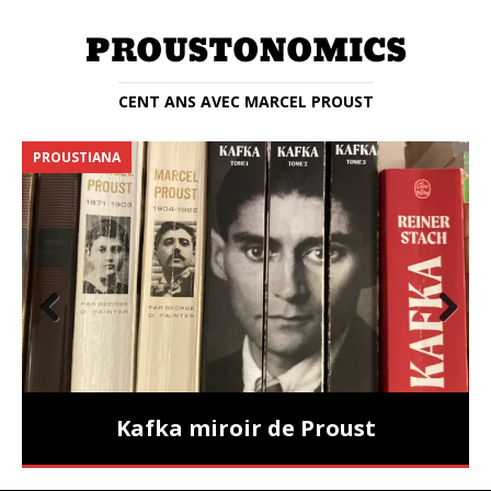
CENT ANS AVEC MARCEL PROUST
PROUSTIANA
E
Prev
Nex
ious
t
Kafka miroir de Proust