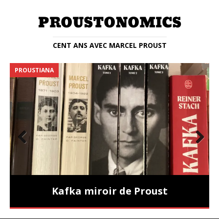
CENT ANS AVEC MARCEL PROUST
PROUSTIANA
E
Prev
Nex
ious
t
Kafka miroir de Proust