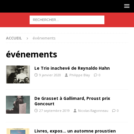
ACCUEIL
événements
événements
Le Trio inachevé de Reynaldo Hahn
9 janvier 2020
Philippe Blay
0
De Grasset à Gallimard, Proust prix
Goncourt
27 septembre 2019
Nicolas Ragonneau
0
Livres, expos… un automne proustien