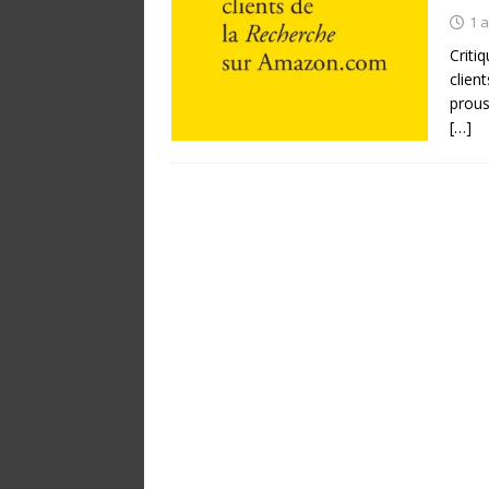
1 a
Criti
clien
prous
[…]