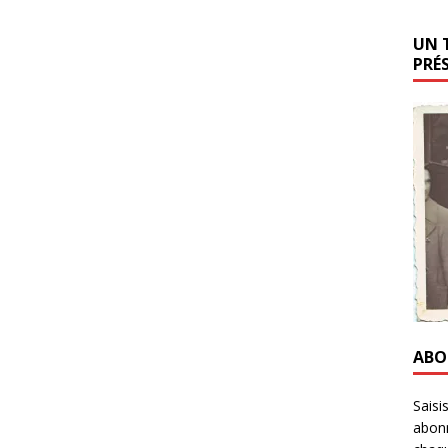
UN 
PRÉ
ABO
Saisi
abonn