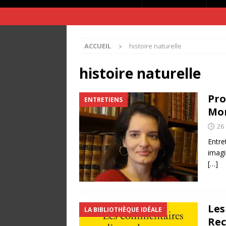
ACCUEIL
histoire naturelle
histoire naturelle
Pro
ENTRETIENS
Mor
26
Entre
imagi
[…]
Les
LA BIBLIOTHÈQUE IDÉALE
Rec