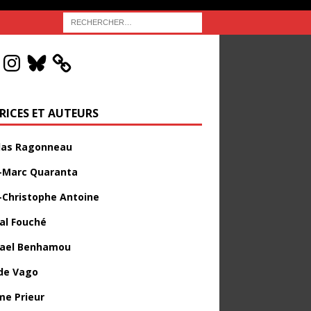
RICES ET AUTEURS
las Ragonneau
-Marc Quaranta
-Christophe Antoine
al Fouché
ael Benhamou
de Vago
me Prieur