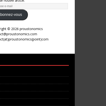
e nouvel article.
bonnez-vous
right © 2026 proustonomics
act@proustonomics.com
act(at)proustonomics(point)com