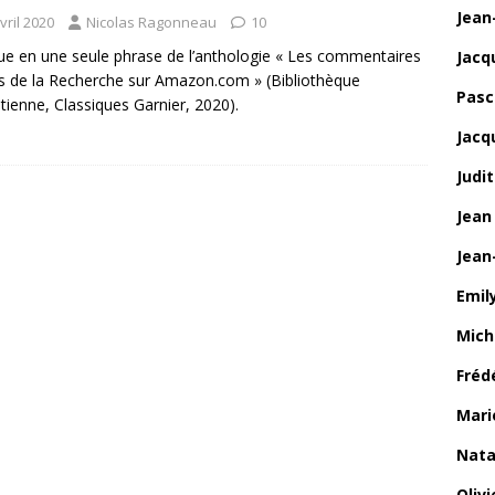
Jean
vril 2020
Nicolas Ragonneau
10
que en une seule phrase de l’anthologie « Les commentaires
Jacq
ts de la Recherche sur Amazon.com » (Bibliothèque
Pasca
tienne, Classiques Garnier, 2020).
Jacq
Judi
Jean
Jean
Emily
Mich
Fréd
Mari
Nata
Oliv