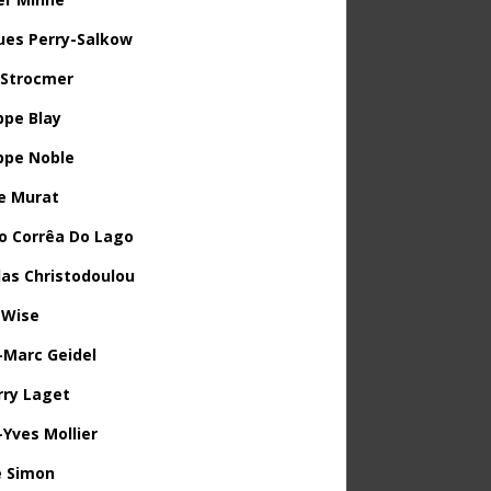
ues Perry-Salkow
 Strocmer
ppe Blay
ippe Noble
e Murat
o Corrêa Do Lago
las Christodoulou
 Wise
-Marc Geidel
rry Laget
-Yves Mollier
 Simon