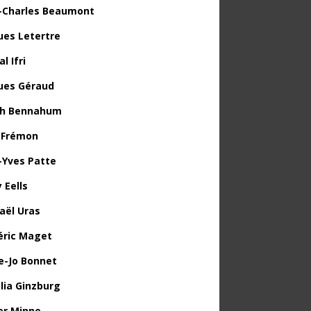
-Charles Beaumont
ues Letertre
l Ifri
ues Géraud
th Bennahum
 Frémon
-Yves Patte
 Eells
aël Uras
éric Maget
e-Jo Bonnet
lia Ginzburg
ier Minne