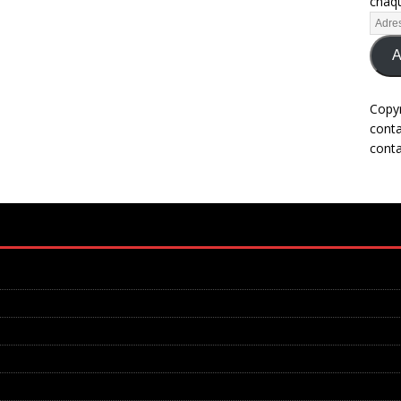
chaqu
A
Copy
cont
cont