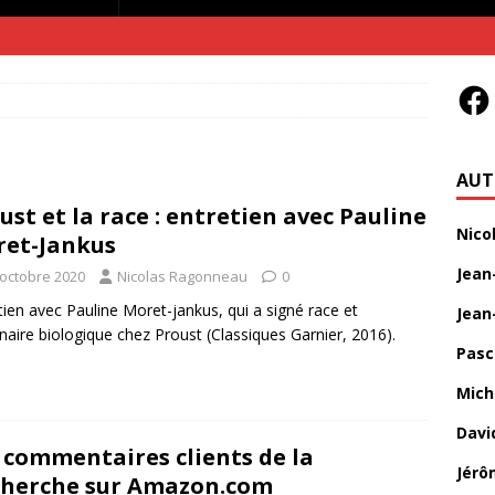
AUT
ust et la race : entretien avec Pauline
Nico
et-Jankus
Jean
 octobre 2020
Nicolas Ragonneau
0
tien avec Pauline Moret-jankus, qui a signé race et
Jean
naire biologique chez Proust (Classiques Garnier, 2016).
Pasc
Mich
Davi
 commentaires clients de la
Jérô
herche sur Amazon.com