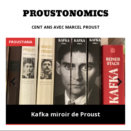
CENT ANS AVEC MARCEL PROUST
PROUSTIANA
E
Prev
Nex
ious
t
Kafka miroir de Proust