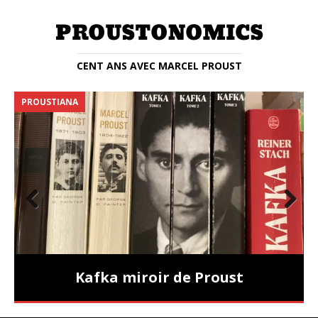
CENT ANS AVEC MARCEL PROUST
PROUSTIANA
E
Prev
Nex
ious
t
Kafka miroir de Proust