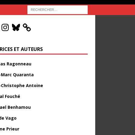
RICES ET AUTEURS
las Ragonneau
-Marc Quaranta
-Christophe Antoine
al Fouché
ael Benhamou
de Vago
me Prieur