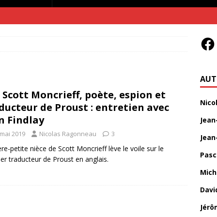
AUT
. Scott Moncrieff, poète, espion et
Nico
ducteur de Proust : entretien avec
n Findlay
Jean
 mai 2019
Nicolas Ragonneau
3
Jean
ière-petite nièce de Scott Moncrieff lève le voile sur le
Pasc
er traducteur de Proust en anglais.
Mich
Davi
Jérô