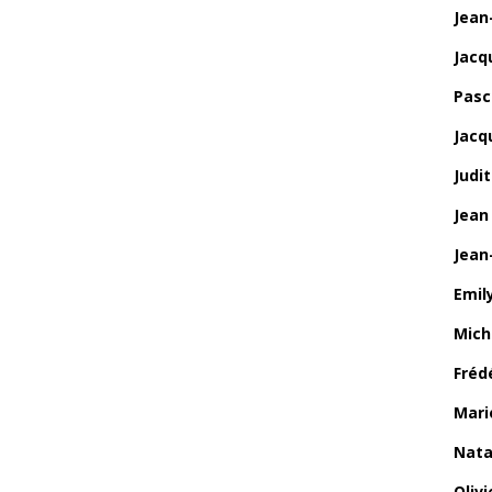
Jean
Jacq
Pasca
Jacq
Judi
Jean
Jean
Emily
Mich
Fréd
Mari
Nata
Oliv