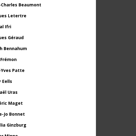
-Charles Beaumont
ues Letertre
l Ifri
ues Géraud
th Bennahum
 Frémon
-Yves Patte
 Eells
aël Uras
éric Maget
e-Jo Bonnet
lia Ginzburg
ier Minne