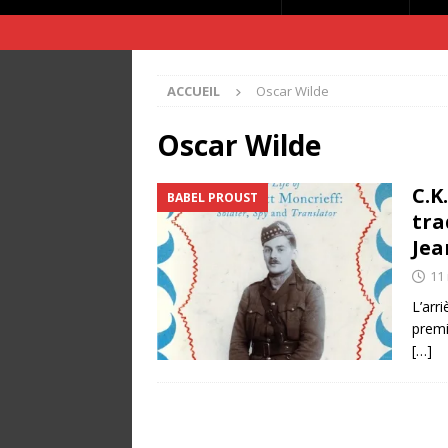
ACCUEIL
Oscar Wilde
Oscar Wilde
C.K
BABEL PROUST
tra
Jea
11
L’arr
premi
[…]