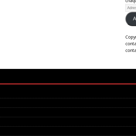
chaqu
A
Copy
cont
cont