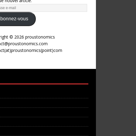
e nouvel article.
bonnez-vous
right © 2026 proustonomics
act@proustonomics.com
act(at)proustonomics(point)com