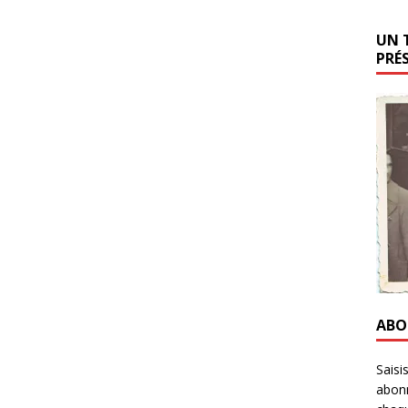
UN 
PRÉ
ABO
Saisi
abonn