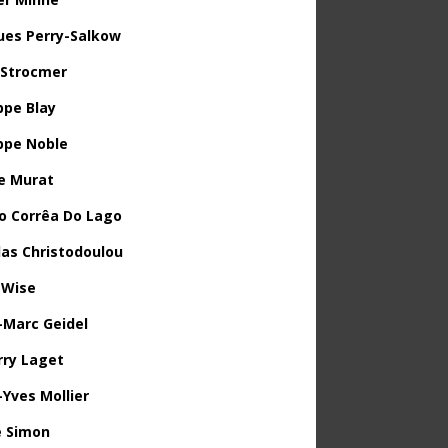
ues Perry-Salkow
 Strocmer
ppe Blay
ippe Noble
e Murat
o Corrêa Do Lago
las Christodoulou
 Wise
-Marc Geidel
rry Laget
-Yves Mollier
 Simon