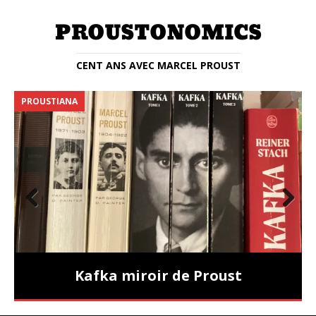
CENT ANS AVEC MARCEL PROUST
PROUSTIANA
E
Prev
Nex
ious
t
Kafka miroir de Proust