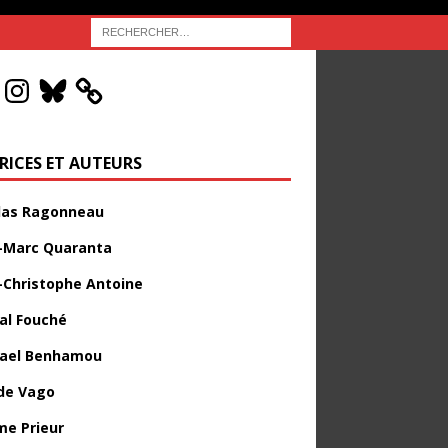
RICES ET AUTEURS
las Ragonneau
-Marc Quaranta
-Christophe Antoine
al Fouché
ael Benhamou
de Vago
me Prieur