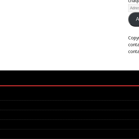
chaqu
A
Copy
cont
cont