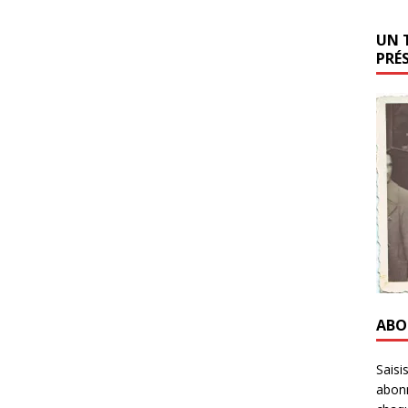
UN 
PRÉ
ABO
Saisi
abonn