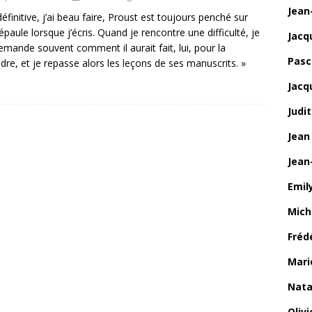
Jean
définitive, j’ai beau faire, Proust est toujours penché sur
paule lorsque j’écris. Quand je rencontre une difficulté, je
Jacq
mande souvent comment il aurait fait, lui, pour la
Pasca
dre, et je repasse alors les leçons de ses manuscrits. »
Jacq
Judi
Jean
Jean
Emily
Mich
Fréd
Mari
Nata
Oliv