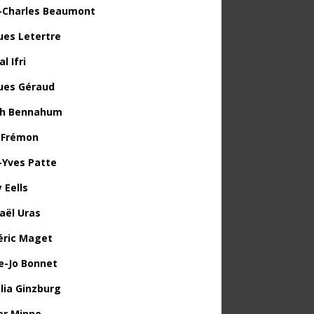
-Charles Beaumont
ues Letertre
l Ifri
ues Géraud
th Bennahum
 Frémon
-Yves Patte
 Eells
aël Uras
éric Maget
e-Jo Bonnet
lia Ginzburg
ier Minne