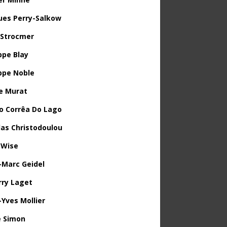
ues Perry-Salkow
 Strocmer
ppe Blay
ippe Noble
e Murat
o Corrêa Do Lago
las Christodoulou
 Wise
-Marc Geidel
rry Laget
-Yves Mollier
 Simon