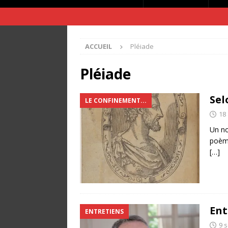
ACCUEIL
Pléiade
Pléiade
Sel
LE CONFINEMENT...
18 
Un no
poèm
[…]
Ent
ENTRETIENS
9 