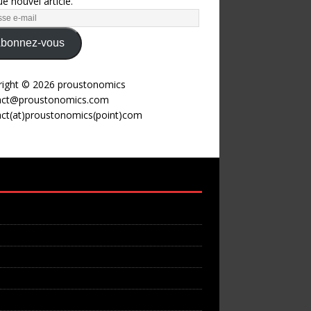
e nouvel article.
bonnez-vous
right © 2026 proustonomics
act@proustonomics.com
act(at)proustonomics(point)com