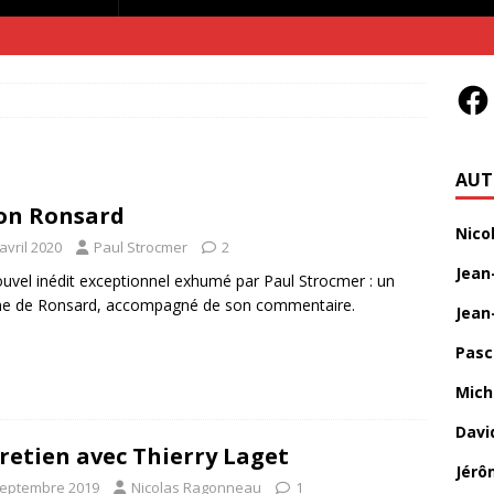
AUT
on Ronsard
Nico
avril 2020
Paul Strocmer
2
Jean
uvel inédit exceptionnel exhumé par Paul Strocmer : un
e de Ronsard, accompagné de son commentaire.
Jean
Pasc
Mich
Davi
retien avec Thierry Laget
Jérô
septembre 2019
Nicolas Ragonneau
1