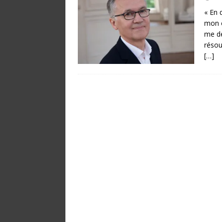
« En 
mon é
me de
résou
[…]