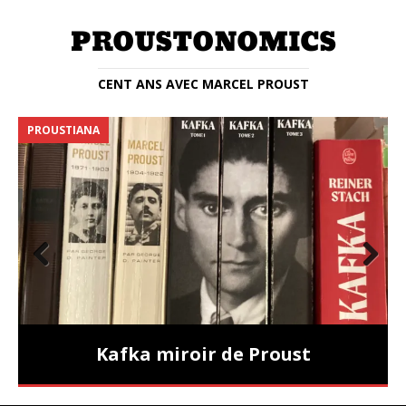
CENT ANS AVEC MARCEL PROUST
PROUSTIANA
E
Prev
Nex
ious
t
Kafka miroir de Proust