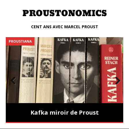
CENT ANS AVEC MARCEL PROUST
PROUSTIANA
E
Prev
Nex
ious
t
Kafka miroir de Proust