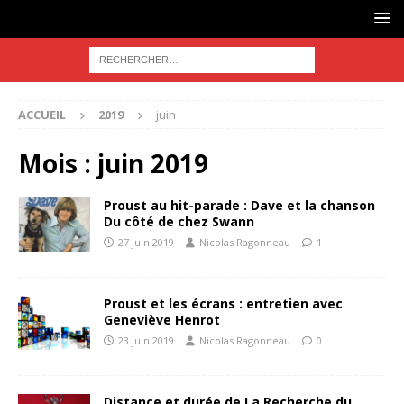
ACCUEIL
2019
juin
Mois :
juin 2019
Proust au hit-parade : Dave et la chanson
Du côté de chez Swann
27 juin 2019
Nicolas Ragonneau
1
Proust et les écrans : entretien avec
Geneviève Henrot
23 juin 2019
Nicolas Ragonneau
0
Distance et durée de La Recherche du