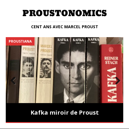
CENT ANS AVEC MARCEL PROUST
PROUSTIANA
E
Prev
Nex
ious
t
Kafka miroir de Proust