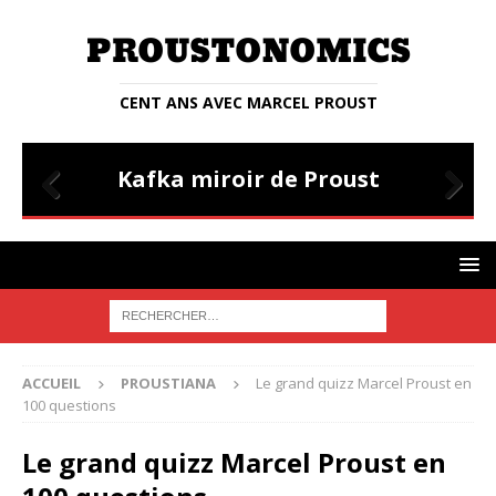
CENT ANS AVEC MARCEL PROUST
PROUSTIANA
E
Kafka miroir de Proust
Prev
Nex
ious
t
ACCUEIL
PROUSTIANA
Le grand quizz Marcel Proust en
100 questions
Le grand quizz Marcel Proust en