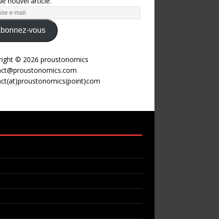
e nouvel article.
bonnez-vous
right © 2026 proustonomics
act@proustonomics.com
act(at)proustonomics(point)com