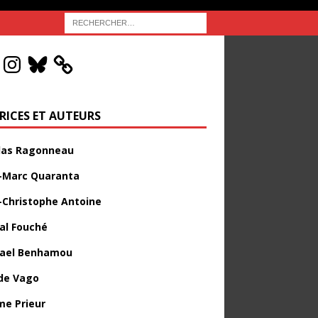
RICES ET AUTEURS
las Ragonneau
-Marc Quaranta
-Christophe Antoine
al Fouché
ael Benhamou
de Vago
me Prieur