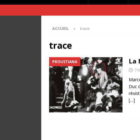
ACCUEIL
trace
trace
La 
PROUSTIANA
7 
Marce
Duc d
résist
[…]