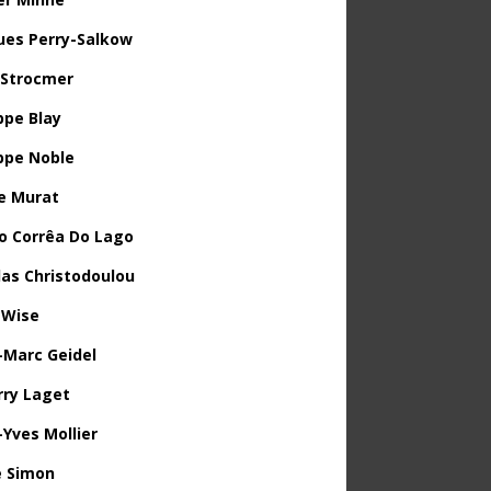
ues Perry-Salkow
 Strocmer
ppe Blay
ippe Noble
e Murat
o Corrêa Do Lago
las Christodoulou
 Wise
-Marc Geidel
rry Laget
-Yves Mollier
 Simon