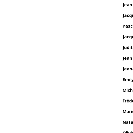
Jean
Jacq
Pasca
Jacq
Judi
Jean
Jean
Emily
Mich
Fréd
Mari
Nata
Oliv