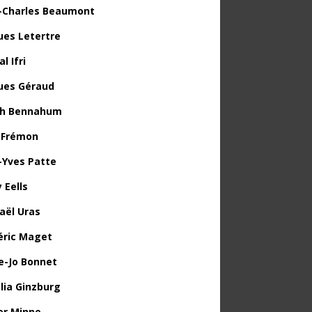
-Charles Beaumont
ues Letertre
l Ifri
ues Géraud
th Bennahum
 Frémon
-Yves Patte
 Eells
aël Uras
éric Maget
e-Jo Bonnet
lia Ginzburg
ier Minne