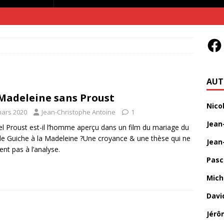
AUT
Madeleine sans Proust
Nico
mars 2020
Jean-Christophe Antoine
1
Jean
l Proust est-il l’homme aperçu dans un film du mariage du
e Guiche à la Madeleine ?Une croyance & une thèse qui ne
Jean
ent pas à l’analyse.
Pasc
Mich
Davi
Jérô