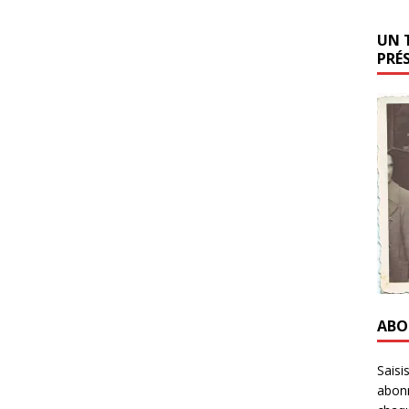
UN 
PRÉ
ABO
Saisi
abonn