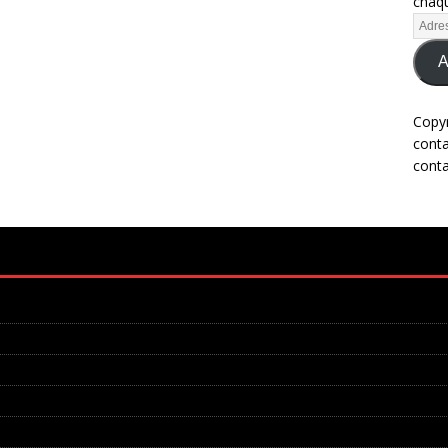
chaqu
A
Copy
cont
cont