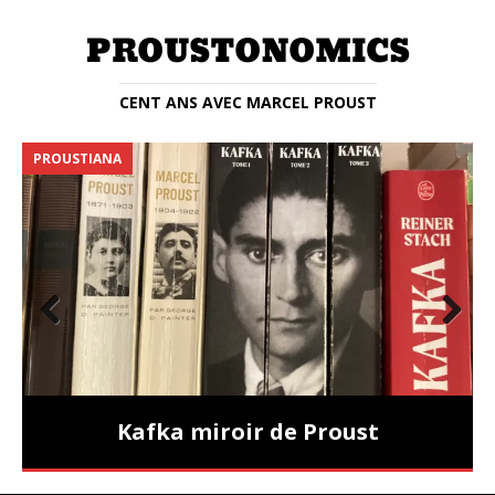
CENT ANS AVEC MARCEL PROUST
PROUSTIANA
E
Prev
Nex
ious
t
Kafka miroir de Proust