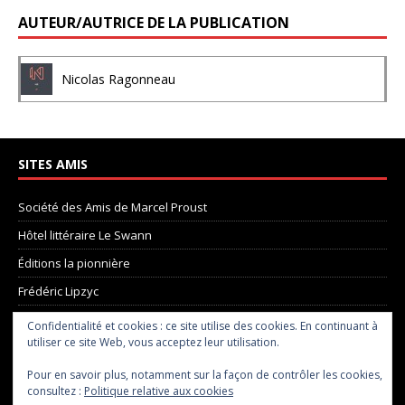
AUTEUR/AUTRICE DE LA PUBLICATION
Nicolas Ragonneau
SITES AMIS
Société des Amis de Marcel Proust
Hôtel littéraire Le Swann
Éditions la pionnière
Frédéric Lipzyc
La Madeleine de Proust
Confidentialité et cookies : ce site utilise des cookies. En continuant à
utiliser ce site Web, vous acceptez leur utilisation.
Pôle Proust
le site de Chris Taylor
Pour en savoir plus, notamment sur la façon de contrôler les cookies,
consultez :
Politique relative aux cookies