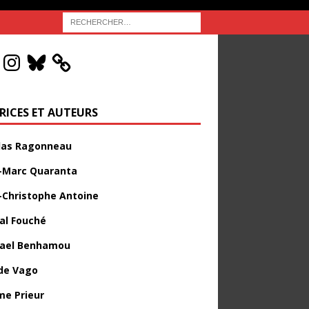
RICES ET AUTEURS
las Ragonneau
-Marc Quaranta
-Christophe Antoine
al Fouché
ael Benhamou
de Vago
me Prieur