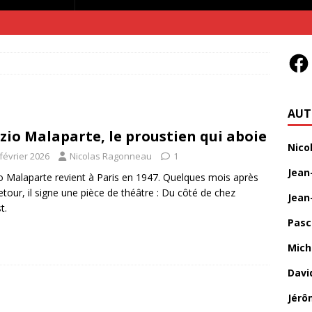
AUT
zio Malaparte, le proustien qui aboie
Nico
février 2026
Nicolas Ragonneau
1
Jean
o Malaparte revient à Paris en 1947. Quelques mois après
etour, il signe une pièce de théâtre : Du côté de chez
Jean
t.
Pasc
Mich
Davi
Jérô