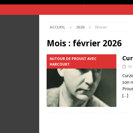
ACCUEIL
2026
février
Mois :
février 2026
Cur
AUTOUR DE PROUST AVEC
HARCOURT
15 
Curzi
son r
Prous
[…]