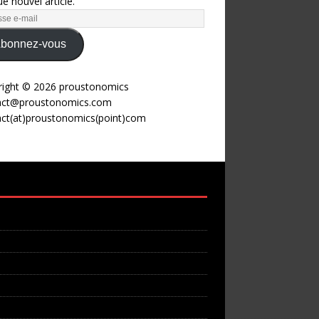
e nouvel article.
bonnez-vous
right © 2026 proustonomics
act@proustonomics.com
act(at)proustonomics(point)com