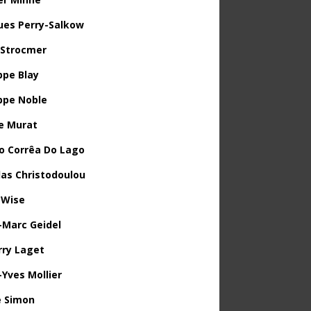
ues Perry-Salkow
 Strocmer
ppe Blay
ippe Noble
e Murat
o Corrêa Do Lago
las Christodoulou
 Wise
-Marc Geidel
rry Laget
-Yves Mollier
 Simon