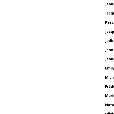
Jean
Jacq
Pasca
Jacq
Judi
Jean
Jean
Emily
Mich
Fréd
Mari
Nata
Oliv