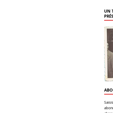
UN 
PRÉ
ABO
Saisi
abonn