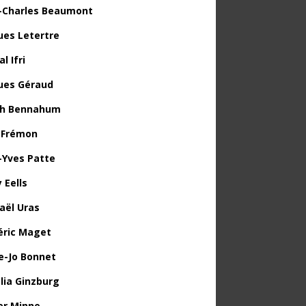
-Charles Beaumont
ues Letertre
l Ifri
ues Géraud
th Bennahum
 Frémon
-Yves Patte
 Eells
aël Uras
éric Maget
e-Jo Bonnet
lia Ginzburg
ier Minne