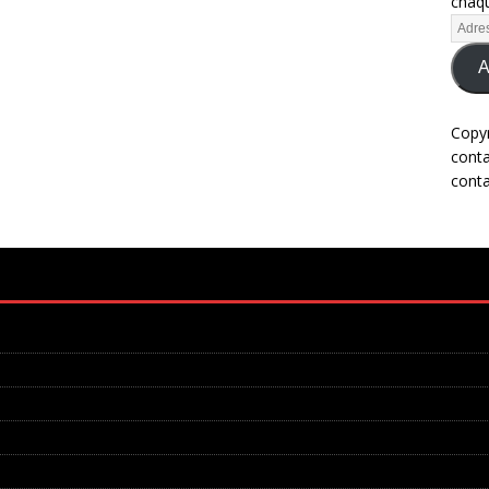
chaqu
A
Copy
cont
cont