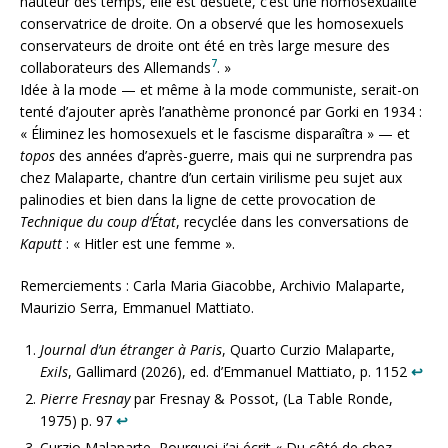
hauteur des temps, elle est désuète, c’est une homosexualité
conservatrice de droite. On a observé que les homosexuels
conservateurs de droite ont été en très large mesure des
7
collaborateurs des Allemands
. »
Idée à la mode — et même à la mode communiste, serait-on
tenté d’ajouter après l’anathème prononcé par Gorki en 1934 :
« Éliminez les homosexuels et le fascisme disparaîtra » — et
topos
des années d’après-guerre, mais qui ne surprendra pas
chez Malaparte, chantre d’un certain virilisme peu sujet aux
palinodies et bien dans la ligne de cette provocation de
Technique du coup d’État
, recyclée dans les conversations de
Kaputt
: « Hitler est une femme ».
Remerciements : Carla Maria Giacobbe, Archivio Malaparte,
Maurizio Serra, Emmanuel Mattiato.
Journal d’un étranger à Paris
, Quarto Curzio Malaparte,
Exils
, Gallimard (2026), ed. d’Emmanuel Mattiato, p. 1152
↩︎
Pierre Fresnay
par Fresnay & Possot, (La Table Ronde,
1975) p. 97
↩︎
Curzio Malaparte, Pourquoi j’ai écrit « Du côté de chez