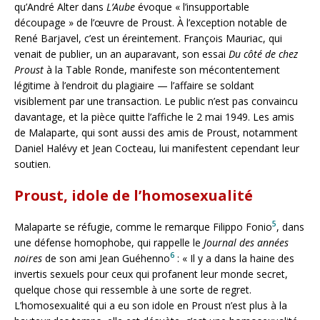
qu’André Alter dans
L’Aube
évoque « l’insupportable
découpage » de l’œuvre de Proust. À l’exception notable de
René Barjavel, c’est un éreintement. François Mauriac, qui
venait de publier, un an auparavant, son essai
Du côté de chez
Proust
à la Table Ronde, manifeste son mécontentement
légitime à l’endroit du plagiaire — l’affaire se soldant
visiblement par une transaction. Le public n’est pas convaincu
davantage, et la pièce quitte l’affiche le 2 mai 1949. Les amis
de Malaparte, qui sont aussi des amis de Proust, notamment
Daniel Halévy et Jean Cocteau, lui manifestent cependant leur
soutien.
Proust, idole de l’homosexualité
5
Malaparte se réfugie, comme le remarque Filippo Fonio
, dans
une défense homophobe, qui rappelle le
Journal des années
6
noires
de son ami Jean Guéhenno
: « Il y a dans la haine des
invertis sexuels pour ceux qui profanent leur monde secret,
quelque chose qui ressemble à une sorte de regret.
L’homosexualité qui a eu son idole en Proust n’est plus à la