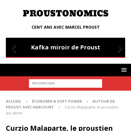
CENT ANS AVEC MARCEL PROUST
PROUSTIANA
E
Kafka miroir de Proust
Prev
Nex
ious
t
ACCUEIL
ÉCONOMIE & SOFT POWER
AUTOUR DE
PROUST AVEC HARCOURT
Curzio Malaparte, le proustien
qui aboie
Curzio Malaparte, le proustien