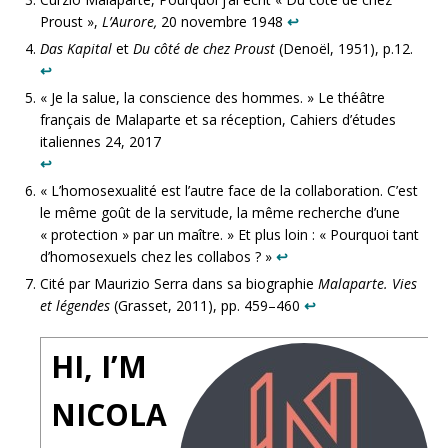
Proust »,
L’Aurore,
20 novembre 1948
↩︎
Das Kapital
et
Du côté de chez Proust
(Denoël, 1951), p.12.
↩︎
« Je la salue, la conscience des hommes. » Le théâtre
français de Malaparte et sa réception, Cahiers d’études
italiennes 24, 2017
↩︎
« L’homosexualité est l’autre face de la collaboration. C’est
le même goût de la servitude, la même recherche d’une
« protection » par un maître. » Et plus loin : « Pourquoi tant
d’homosexuels chez les collabos ? »
↩︎
Cité par Maurizio Serra dans sa biographie
Malaparte. Vies
et légendes
(Grasset, 2011), pp. 459–460
↩︎
HI, I’M
NICOLA