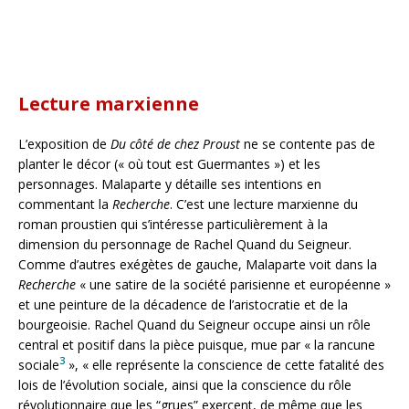
Yvonne Printemps et Pierre Fresnay dans « Du côté de chez Proust »
de Curzio Malaparte. Paris, théâtre de La Michodière, novembre
1948. Photo Studio Lipnitzky. Roger-Viollet
Lecture marxienne
L’exposition de
Du côté de chez Proust
ne se contente pas de
planter le décor (« où tout est Guermantes ») et les
personnages. Malaparte y détaille ses intentions en
commentant la
Recherche
. C’est une lecture marxienne du
roman proustien qui s’intéresse particulièrement à la
dimension du personnage de Rachel Quand du Seigneur.
Comme d’autres exégètes de gauche, Malaparte voit dans la
Recherche
« une satire de la société parisienne et européenne »
et une peinture de la décadence de l’aristocratie et de la
bourgeoisie. Rachel Quand du Seigneur occupe ainsi un rôle
central et positif dans la pièce puisque, mue par « la rancune
3
sociale
», « elle représente la conscience de cette fatalité des
lois de l’évolution sociale, ainsi que la conscience du rôle
révolutionnaire que les “grues” exercent, de même que les