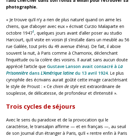
fallu chercher dans son fonds à Milan pour retrouver sa
photographie.
« Je trouve qu’il n’y a rien de plus naturel quand on aime les
chiens, que d’aboyer avec eux » écrivait Curzio Malaparte en
1
octobre 1947
, quelques jours avant d’aller poser au studio
Harcourt, qu’il visite en voisin (il s’installe dans un meublé au 56
rue Galilée, tout près du 49 avenue d’Iéna). De fait, il aboie
souvent la nuit, à Paris comme à Chamonix, déclenchant
l’inquiétude ou la colère des voisins. Il aurait sans aucun doute
apprécié l’article que
Gustave Lanson avait consacré à
La
Prisonnière
dans
L’Amérique latine
du 13 avril 1924
. Le plus
cynophile des écrivains aurait goûté cette image caractérisant
le style de Proust : « Ce
chien de style
est extraordinaire de
souplesse, de délicatesse, de profondeur et d’intensité ».
Trois cycles de séjours
Avec le sens du paradoxe et de la provocation qui le
caractérise, le transalpin affirme — et en français —, au seuil
de son Journal d’un étranger à Paris
,
qu’il « rentre enfin à Paris