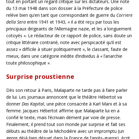
tout en portant un regard critique sur les dictateurs. Une note
du 13 mai 1948 dans son dossier à la Préfecture de police
relève bien qu’en tant que correspondant de guerre du
Corriere
della Sera
entre 1941 et 1943, « il a été reçu par tous les
principaux dirigeants de l’Allemagne nazie, et les a longuement
cotoyés ». Le rédacteur de ce rapport de police, sans doute un
critique littéraire contrarié, note avec perspicacité qu’il est
assez « difficile à situer politiquement », le classant, faute de
mieux, dans une catégorie inédite d’individus à « l’anarchie
toute philosophique ».
Surprise proustienne
Dès son retour à Paris, Malaparte ne tarde pas à faire parler
de lui. Les journaux annoncent que le théâtre Hébertot va
donner
Das Kapital
, une pièce consacrée à Karl Marx et à sa
femme. Jacques Hébertot affirme que Malaparte lui en a
confié le texte, mais l’écrivain dément par voie de presse.
Finalement, il prend tout son monde par surprise et fait ses
débuts au théâtre de la Michodière avec un impromptu (un
genre déjà bien désuet dans la France de l’après-guerre), écrit