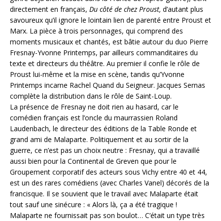
directement en français,
Du côté de chez Proust,
d’autant plus
savoureux qu’il ignore le lointain lien de parenté entre Proust et
Marx. La pièce à trois personnages, qui comprend des
moments musicaux et chantés, est bâtie autour du duo Pierre
Fresnay-Yvonne Printemps, par ailleurs commanditaires du
texte et directeurs du théâtre. Au premier il confie le rôle de
Proust lui-même et la mise en scène, tandis qu’Yvonne
Printemps incarne Rachel Quand du Seigneur. Jacques Sernas
complète la distribution dans le rôle de Saint-Loup.
La présence de Fresnay ne doit rien au hasard, car le
comédien français est l’oncle du maurrassien Roland
Laudenbach, le directeur des éditions de la Table Ronde et
grand ami de Malaparte. Politiquement et au sortir de la
guerre, ce n’est pas un choix neutre : Fresnay, qui a travaillé
aussi bien pour la Continental de Greven que pour le
Groupement corporatif des acteurs sous Vichy entre 40 et 44,
est un des rares comédiens (avec Charles Vanel) décorés de la
francisque. Il se souvient que le travail avec Malaparte était
tout sauf une sinécure : « Alors là, ça a été tragique !
Malaparte ne fournissait pas son boulot… C’était un type très