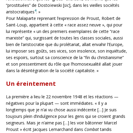
“prostituées” de Dostoïewski [
sic
], dans les vieilles sociétés
4
aristocratiques
. »
Pour Malaparte reprenant l’expression de Proust, Robert de
Saint-Loup, appartient à cette « race assez neuve », qui pour
lui représente « un des premiers exemplaires de cette “race
marxiste” qui, surgissant de toutes les classes sociales, aussi
bien de l’aristocratie que du prolétariat, allait envahir l’Europe,
lui imposer ses goûts, ses vices, son insolence, son inquiétude,
ses espoirs, surtout sa conscience de la “fin du christianisme”
et son pressentiment du rôle que l’homosexualité allait jouer
dans la désintégration de la société capitaliste. »
Un éreintement
La première a lieu le 22 novembre 1948 et les réactions —
négatives pour la plupart — sont immédiates. « Il y a
longtemps que je n’ai vu chose aussi indécente […] Je suis
toujours plein d’indulgence pour les gens qui se croient grands
seigneurs. Mais je n’aime pas […] les voir bâtonner Marcel
Proust » écrit Jacques Lemarchand dans
Combat
tandis