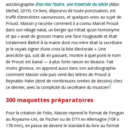
autobiographie
D’un moi l’autre
,
une traversée du siècle
(Albin
Michel, 2019). Ce livre, dépourvu de toute ponctuation, est
truffé d’anecdotes savoureuses, et quelques-unes au sujet de
Proust. Massin y raconte comment il a connu Marcel Proust
dans son village natal, un berger qui n’était qu’un homonyme
et qui « avait de grosses mains une face rougeaude et était
totalement illettré À la mairie dont ma mère était la secrétaire
je le voyais signer d’une croix la liste électorale ». Une
anecdote qui, soit dit en passant, montre à quel point le nom
de Proust est banal — à plus forte raison en Beauce. Fait
moins glorieux, on apprend aussi dans son autobiographie
comment Massin vole puis vend des lettres de Proust à
Reynaldo Hahn (dont de nombreuses ornées de dessins) chez
2
ce dernier, avec la complicité du secrétaire du musicien
.
300 maquettes préparatoires
Pour la création de Folio, Massin reprend le format de Penguin
au Royaume-Uni, de Fischer ou de DTV en Allemagne (108 x
178 mm), en passe de devenir le standard du livre au format