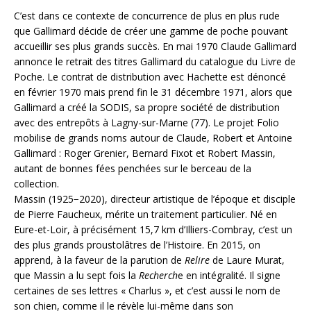
C’est dans ce contexte de concurrence de plus en plus rude
que Gallimard décide de créer une gamme de poche pouvant
accueillir ses plus grands succès. En mai 1970 Claude Gallimard
annonce le retrait des titres Gallimard du catalogue du Livre de
Poche. Le contrat de distribution avec Hachette est dénoncé
en février 1970 mais prend fin le 31 décembre 1971, alors que
Gallimard a créé la SODIS, sa propre société de distribution
avec des entrepôts à Lagny-sur-Marne (77). Le projet Folio
mobilise de grands noms autour de Claude, Robert et Antoine
Gallimard : Roger Grenier, Bernard Fixot et Robert Massin,
autant de bonnes fées penchées sur le berceau de la
collection.
Massin (1925−2020), directeur artistique de l’époque et disciple
de Pierre Faucheux, mérite un traitement particulier. Né en
Eure-et-Loir, à précisément 15,7 km d’Illiers-Combray, c’est un
des plus grands proustolâtres de l’Histoire. En 2015, on
apprend, à la faveur de la parution de
Relire
de Laure Murat,
que Massin a lu sept fois la
Recherch
e en intégralité. Il signe
certaines de ses lettres « Charlus », et c’est aussi le nom de
son chien, comme il le révèle lui-même dans son