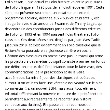
Folio essais, Folio actuel et Folio histoire voient le jour, suivis
de Folio bilingue en 1990 puis de la Foliothèque en 1991. Cette
série, qui présente seulement un essai sur un texte du
programme scolaire, destinée aux « publics étudiants », est
inaugurée avec « Un amour de Swann », de Thierry Laget, qui
deviendra un des contributeurs prisés des différents éditeurs
de Folio. En 1993 et en 1994 naissent Folio théâtre et Folio
classique. Ces deux séries sont dirigées par Jean-Yves Tadié
jusqu’en 2019, et c’est évidemment en Folio classique que la
Recherche
va poursuivre sa glorieuse carrière en poche.
L’édition des classiques en poche n’est pas un travail qui attire
les projecteurs des médias puisqu’il consiste à animer un fonds
par définition inerte, d’où l’importance, pour le faire vivre, des
commémorations, de la prescription et de la veille
académique. La mise à jour des classiques est coûteuse,
surtout si on veut en faire une véritable nouveauté sur le plan
commercial (
i.e.
un nouvel ISBN, mais aussi tout élément
éditorial différenciant la nouvelle mouture de la précédente et
permettant aux représentants de raconter une histoire
vendeuse aux libraires). Elle passe par la recomposition
éventuelle du texte et l’édition de l’appareil critique, et une