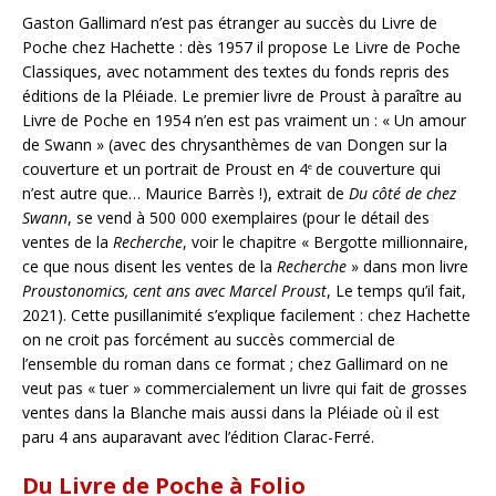
Gaston Gallimard n’est pas étranger au succès du Livre de
Poche chez Hachette : dès 1957 il propose Le Livre de Poche
Classiques, avec notamment des textes du fonds repris des
éditions de la Pléiade. Le premier livre de Proust à paraître au
Livre de Poche en 1954 n’en est pas vraiment un : « Un amour
de Swann » (avec des chrysanthèmes de van Dongen sur la
couverture et un portrait de Proust en 4
de couverture qui
e
n’est autre que… Maurice Barrès !), extrait de
Du côté de chez
Swann
, se vend à 500 000 exemplaires (pour le détail des
ventes de la
Recherche
, voir le chapitre « Bergotte millionnaire,
ce que nous disent les ventes de la
Recherche
» dans mon livre
Proustonomics, cent ans avec Marcel Proust
, Le temps qu’il fait,
2021). Cette pusillanimité s’explique facilement : chez Hachette
on ne croit pas forcément au succès commercial de
l’ensemble du roman dans ce format ; chez Gallimard on ne
veut pas « tuer » commercialement un livre qui fait de grosses
ventes dans la Blanche mais aussi dans la Pléiade où il est
paru 4 ans auparavant avec l’édition Clarac-Ferré.
Du Livre de Poche à Folio