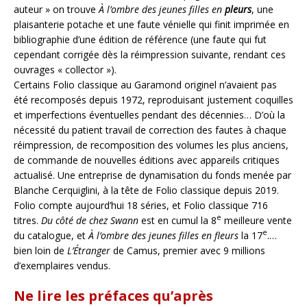
auteur » on trouve
À l’ombre des jeunes filles en
pleurs
, une
plaisanterie potache et une faute vénielle qui finit imprimée en
bibliographie d’une édition de référence (une faute qui fut
cependant corrigée dès la réimpression suivante, rendant ces
ouvrages « collector »).
Certains Folio classique au Garamond originel n’avaient pas
été recomposés depuis 1972, reproduisant justement coquilles
et imperfections éventuelles pendant des décennies… D’où la
nécessité du patient travail de correction des fautes à chaque
réimpression, de recomposition des volumes les plus anciens,
de commande de nouvelles éditions avec appareils critiques
actualisé. Une entreprise de dynamisation du fonds menée par
Blanche Cerquiglini, à la tête de Folio classique depuis 2019.
Folio compte aujourd’hui 18 séries, et Folio classique 716
e
titres.
Du côté de chez Swann
est en cumul la 8
meilleure vente
e
du catalogue, et
À l’ombre des jeunes filles en fleurs
la 17
.…
bien loin de
L’Étranger
de Camus, premier avec 9 millions
d’exemplaires vendus.
Ne lire les préfaces qu’après