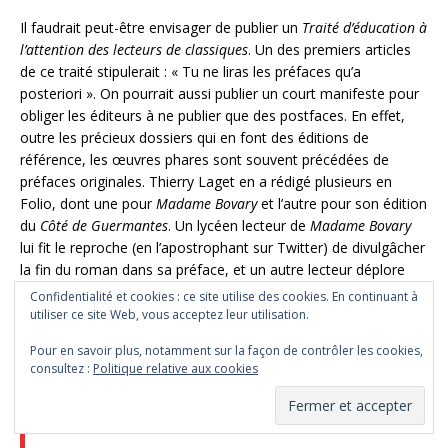
Il faudrait peut-être envisager de publier un
Traité d’éducation à
l’attention des lecteurs de classiques
. Un des premiers articles
de ce traité stipulerait : « Tu ne liras les préfaces qu’a
posteriori ». On pourrait aussi publier un court manifeste pour
obliger les éditeurs à ne publier que des postfaces. En effet,
outre les précieux dossiers qui en font des éditions de
référence, les œuvres phares sont souvent précédées de
préfaces originales. Thierry Laget en a rédigé plusieurs en
Folio, dont une pour
Madame Bovary
et l’autre pour son édition
du
Côté de Guermantes
. Un lycéen lecteur de
Madame Bovary
lui fit le reproche (en l’apostrophant sur Twitter) de divulgâcher
la fin du roman dans sa préface, et un autre lecteur déplore
aussi, pour Guermantes, d’apprendre avant sa lecture du tome
Confidentialité et cookies : ce site utilise des cookies. En continuant à
3 la mort de certains personnages, de façon ironique.
utiliser ce site Web, vous acceptez leur utilisation.
Pour en savoir plus, notamment sur la façon de contrôler les cookies,
@ThierryLaget
Belle préface au « Coté de Guermantes »,
consultez :
Politique relative aux cookies
mais aaargh, grrr, j’aurais mieux aimé ne pas savoir qui
allait mourir tout de suite.