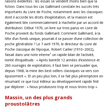
raisons évidentes : les essais se vendent moins bien que la
fiction. Dans tous les cas Gallimard constate les succès très
importants du Livre de Poche, notamment avec les classiques
dont il accorde les droits d’exploitation, et la maison est
également liée commercialement à Hachette par un accord de
distribution. Début 1970, un livre sur trois parus en Livre de
Poche provient du fonds Gallimard. Comment Gallimard, à la
tête d’un fonds unique, pourrait-il se passer d’une collection de
poche généraliste ? Le 7 avril 1970, le directeur du Livre de
Poche classique de l’époque, Robert Carlier (1910−2002),
1
faisait dans une note interne
un rapide bilan de l’activité,
teinté d’inquiétude : « Après bientôt 12 années d’existence et
260 ouvrages de exploitation, il faut bien se persuader que,
depuis 1968, la mine des best-sellers classiques va vers son
épuisement ». Et un peu plus loin, il se fait plus péremptoire en
résumant ce que tout éditeur au développement rapide finit
par déplorer : « Nous produisons trop et nous tirons trop ».
Massin, un des plus grands
proustolâtres