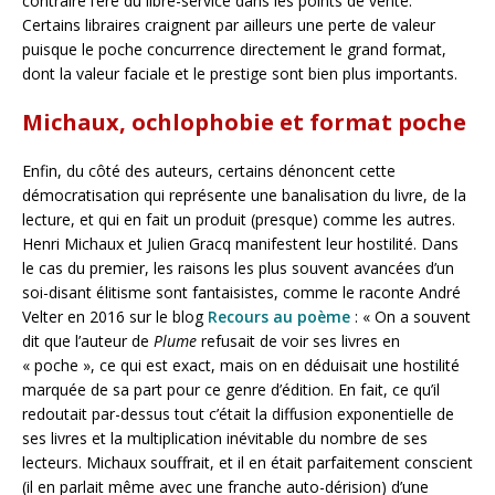
contraire l’ère du libre-service dans les points de vente.
Certains libraires craignent par ailleurs une perte de valeur
puisque le poche concurrence directement le grand format,
dont la valeur faciale et le prestige sont bien plus importants.
Michaux, ochlophobie et format poche
Enfin, du côté des auteurs, certains dénoncent cette
démocratisation qui représente une banalisation du livre, de la
lecture, et qui en fait un produit (presque) comme les autres.
Henri Michaux et Julien Gracq manifestent leur hostilité. Dans
le cas du premier, les raisons les plus souvent avancées d’un
soi-disant élitisme sont fantaisistes, comme le raconte André
Velter en 2016 sur le blog
Recours au poème
: « On a souvent
dit que l’auteur de
Plume
refusait de voir ses livres en
« poche », ce qui est exact, mais on en déduisait une hostilité
marquée de sa part pour ce genre d’édition. En fait, ce qu’il
redoutait par-dessus tout c’était la diffusion exponentielle de
ses livres et la multiplication inévitable du nombre de ses
lecteurs. Michaux souffrait, et il en était parfaitement conscient
(il en parlait même avec une franche auto-dérision) d’une