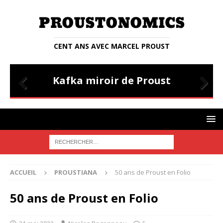
CENT ANS AVEC MARCEL PROUST
ENTRETIENS
E
Entretien avec Judith Lyon-Caen
Prev
Nex
ious
t
ACCUEIL
PROUSTIANA
50 ans de Proust en Folio
50 ans de Proust en Folio