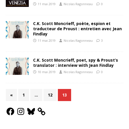
11 mai 2019
Nicolas Ragonneau
0
C.K. Scott Moncrieff, poète, espion et
traducteur de Proust : entretien avec Jean
Findlay
11 mai 2019
Nicolas Ragonneau
3
C.K. Scott Moncrieff, poet, spy & Proust’s
translator : interview with Jean Findlay
10 mai 2019
Nicolas Ragonneau
0
«
1
…
12
13