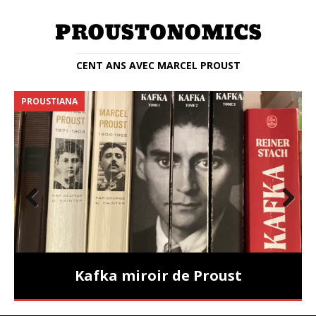
CENT ANS AVEC MARCEL PROUST
PROUSTIANA
E
Prev
Nex
ious
t
Kafka miroir de Proust