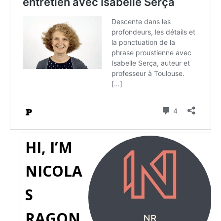
HI, I’M
NICOLA
S
RAGON