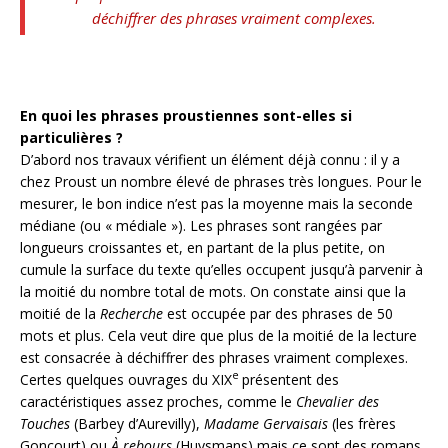
déchiffrer des phrases vraiment complexes.
En quoi les phrases proustiennes sont-elles si
particulières ?
D’abord nos travaux vérifient un élément déjà connu : il y a
chez Proust un nombre élevé de phrases très longues. Pour le
mesurer, le bon indice n’est pas la moyenne mais la seconde
médiane (ou « médiale »). Les phrases sont rangées par
longueurs croissantes et, en partant de la plus petite, on
cumule la surface du texte qu’elles occupent jusqu’à parvenir à
la moitié du nombre total de mots. On constate ainsi que la
moitié de la
Recherche
est occupée par des phrases de 50
mots et plus. Cela veut dire que plus de la moitié de la lecture
est consacrée à déchiffrer des phrases vraiment complexes.
e
Certes quelques ouvrages du XIX
présentent des
caractéristiques assez proches, comme le
Chevalier des
Touches
(Barbey d’Aurevilly),
Madame Gervaisais
(les frères
Goncourt) ou
À rebours
(Huysmans) mais ce sont des romans