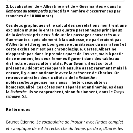
2. Localisation de « Albertine » et de « Guermantes » dans la
Recherche du temps perdu
(Effectifs = nombre d’occurrences par
tranches de 10 000 mots)
Ces deux graphiques et le calcul des corrélations montrent une
exclusion mutuelle entre ces quatre personnages principaux
de la
Recherche
pris deux à deux : les passages consacrés aux
Guermantes, spécialement à la duchesse, ne parleraient pas
d’Albertine (d’origine bourgeoise et maîtresse du narrateur) et
cette exclusion n’est pas chronologique. Certes, Albertine
n’apparaît pas dans le premier quart de l’œuvre, mais à partir
de ce moment, les deux femmes figurent dans des tableaux
distincts et assez alternatifs. Pour Swann, il est surtout
présent au début et réapparaît ensuite assez rarement mais là
encore, il y a une antinomie avec la présence de Charlus. On
retrouve ainsi les deux « côtés » de la
Recherche
:
noblesse/bourgeoisie mais aussi : hétérosexualité vs.
homosexualité. Ces côtés sont séparés et antinomiques dans
la
Recherche
. Ils se rapprochent, sinon fusionnent, dans le
Temps
retrouvé.
D.L.
R
éférences
Brunet Étienne.
Le vocabulaire de Proust : avec l’Index complet
et synoptique de « A la recherche du temps perdu », d’après les