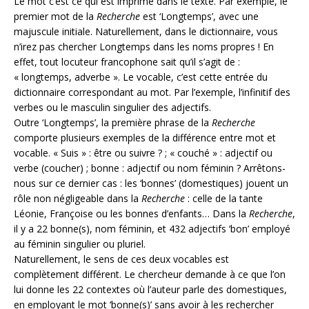
Le mot c’est ce qui est imprimé dans le texte. Par exemple, le
premier mot de la
Recherche
est ‘Longtemps’, avec une
majuscule initiale. Naturellement, dans le dictionnaire, vous
n’irez pas chercher Longtemps dans les noms propres ! En
effet, tout locuteur francophone sait qu’il s’agit de :
« longtemps, adverbe ». Le vocable, c’est cette entrée du
dictionnaire correspondant au mot. Par l’exemple, l’infinitif des
verbes ou le masculin singulier des adjectifs.
Outre ‘Longtemps’, la première phrase de la
Recherche
comporte plusieurs exemples de la différence entre mot et
vocable. « Suis » : être ou suivre ? ; « couché » : adjectif ou
verbe (coucher) ; bonne : adjectif ou nom féminin ? Arrêtons-
nous sur ce dernier cas : les ‘bonnes’ (domestiques) jouent un
rôle non négligeable dans la
Recherche
: celle de la tante
Léonie, Françoise ou les bonnes d’enfants… Dans la
Recherche
,
il y a 22 bonne(s), nom féminin, et 432 adjectifs ‘bon’ employé
au féminin singulier ou pluriel.
Naturellement, le sens de ces deux vocables est
complètement différent. Le chercheur demande à ce que l’on
lui donne les 22 contextes où l’auteur parle des domestiques,
en employant le mot ‘bonne(s)’ sans avoir à les rechercher