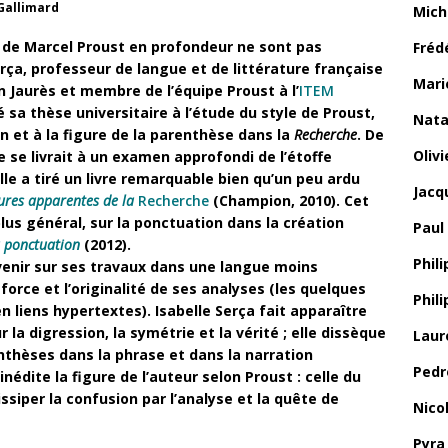
 Gallimard
Mich
le de Marcel Proust en profondeur ne sont pas
Fréd
rça, professeur de langue et de littérature française
Mari
an Jaurès
et membre de l’équipe Proust à l’
ITEM
é sa thèse universitaire à l’étude du style de Proust,
Nata
n et à la figure de la parenthèse dans la
Recherche
. De
Oliv
 se livrait à un examen approfondi de l’étoffe
lle a tiré un livre remarquable bien qu’un peu ardu
Jacq
ures apparentes de la
Recherche
(Champion, 2010). Cet
plus général,
sur la ponctuation
dans la création
Paul
a ponctuation
(2012).
Phili
evenir sur ses travaux dans une langue moins
force et l’originalité de ses analyses (les quelques
Phil
n liens hypertextes).
Isabelle Serça fait apparaître
 la digression, la symétrie et la vérité ; elle dissèque
Laur
renthèses dans la phrase et dans la narration
Pedr
édite la figure de l’auteur selon Proust : celle du
ssiper la confusion par l’analyse et la quête de
Nico
Pyra