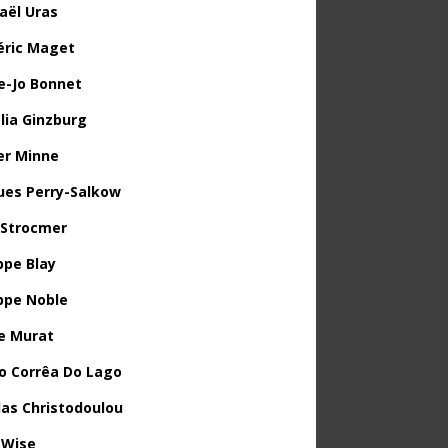
aël Uras
éric Maget
e-Jo Bonnet
lia Ginzburg
ier Minne
ues Perry-Salkow
 Strocmer
ppe Blay
ippe Noble
e Murat
o Corrêa Do Lago
las Christodoulou
 Wise