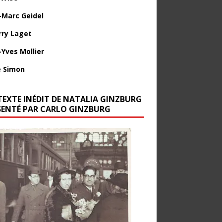
-Marc Geidel
rry Laget
-Yves Mollier
 Simon
TEXTE INÉDIT DE NATALIA GINZBURG
SENTÉ PAR CARLO GINZBURG