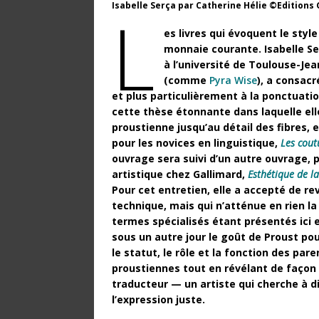
Isabelle Serça par Catherine Hélie ©Editions
L
es livres qui évoquent le sty
monnaie courante. Isabelle Se
à l’université de Toulouse-Je
(comme
Pyra Wise
), a consacr
et plus particulièrement à la ponctuatio
cette thèse étonnante dans laquelle elle
proustienne jusqu’au détail des fibres, e
pour les novices en linguistique,
Les cout
ouvrage sera suivi d’un autre ouvrage, 
artistique chez Gallimard,
Esthétique de l
Pour cet entretien, elle a accepté de r
technique, mais qui n’atténue en rien la 
termes spécialisés étant présentés ici e
sous un autre jour le goût de Proust pour
le statut, le rôle et la fonction des pa
proustiennes tout en révélant de façon in
traducteur — un artiste qui cherche à di
l’expression juste.