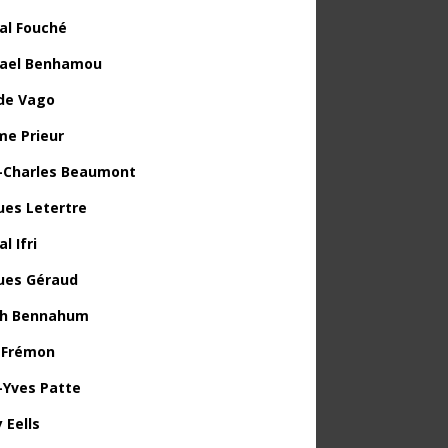
al Fouché
ael Benhamou
de Vago
me Prieur
-Charles Beaumont
ues Letertre
l Ifri
ues Géraud
th Bennahum
 Frémon
-Yves Patte
 Eells