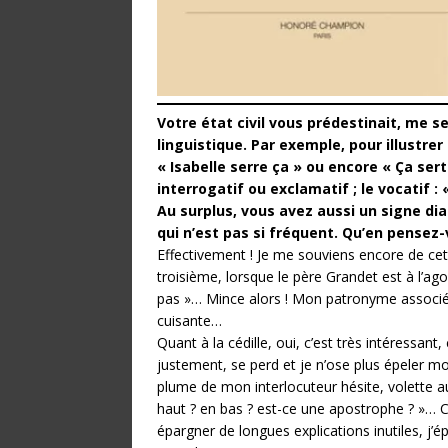
Votre état civil vous prédestinait, me s
linguistique. Par exemple, pour illustrer 
« Isabelle serre ça » ou encore « Ça ser
interrogatif ou exclamatif ; le vocatif : «
Au surplus, vous avez aussi un signe di
qui n’est pas si fréquent. Qu’en pensez-
Effectivement ! Je me souviens encore de cet
troisième, lorsque le père Grandet est à l’ago
pas »… Mince alors ! Mon patronyme associé 
cuisante…
Quant à la cédille, oui, c’est très intéressan
justement, se perd et je n’ose plus épeler mo
plume de mon interlocuteur hésite, volette a
haut ? en bas ? est-ce une apostrophe ? »… C
épargner de longues explications inutiles, j’é