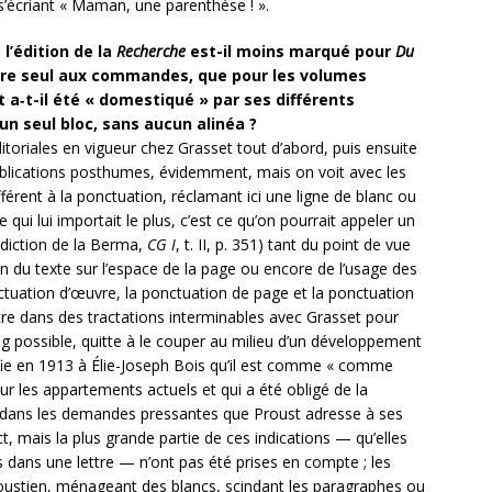
s’écriant « Maman, une parenthèse ! ».
l’édition de la
Recherche
est-il moins marqué pour
Du
i dire seul aux commandes, que pour les volumes
 a‑t-il été « domestiqué » par ses différents
d’un seul bloc, sans aucun alinéa ?
toriales en vigueur chez Grasset tout d’abord, puis ensuite
s publications posthumes, évidemment, mais on voit avec les
férent à la ponctuation, réclamant ici une ligne de blanc ou
e qui lui importait le plus, c’est ce qu’on pourrait appeler un
 diction de la Berma,
CG I
, t. II, p. 351) tant du point de vue
on du texte sur l’espace de la page ou encore de l’usage des
tuation d’œuvre, la ponctuation de page et la ponctuation
ntre dans des tractations interminables avec Grasset pour
ng possible, quitte à le couper au milieu d’un développement
nfie en 1913 à Élie-Joseph Bois qu’il est comme « comme
ur les appartements actuels et qui a été obligé de la
é dans les demandes pressantes que Proust adresse à ses
t, mais la plus grande partie de ces indications — qu’elles
 dans une lettre — n’ont pas été prises en compte ; les
proustien, ménageant des blancs, scindant les paragraphes ou