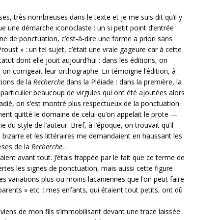
es, très nombreuses dans le texte et je me suis dit qu’il y
ue une démarche iconoclaste : un si petit point d’entrée
gne de ponctuation, c’est-à-dire une forme a priori sans
ust » : un tel sujet, c’était une vraie gageure car à cette
atut dont elle jouit aujourd’hui : dans les éditions, on
on corrigeait leur orthographe. En témoigne l’édition, à
tions de la
Recherche
dans la Pléiade : dans la première, la
particulier beaucoup de virgules qui ont été ajoutées alors
adié, on s’est montré plus respectueux de la ponctuation
ment quitté le domaine de celui qu’on appelait le prote —
e du style de l’auteur. Bref, à l’époque, on trouvait qu’il
s bizarre et les littéraires me demandaient en haussant les
hèses de la
Recherche
…
ient avant tout. J’étais frappée par le fait que ce terme de
rtes les signes de ponctuation, mais aussi cette figure
des variations plus ou moins lacaniennes que l’on peut faire
parents » etc. : mes enfants, qui étaient tout petits, ont dû
viens de mon fils s’immobilisant devant une trace laissée