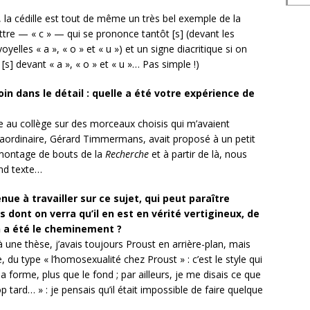
s, la cédille est tout de même un très bel exemple de la
lettre — « c » — qui se prononce tantôt [s] (devant les
voyelles « a », « o » et « u ») et un signe diacritique si on
] devant « a », « o » et « u »… Pas simple !)
loin dans le détail : quelle a été votre expérience de
bée au collège sur des morceaux choisis qui m’avaient
aordinaire, Gérard Timmermans, avait proposé à un petit
 montage de bouts de la
Recherche
et à partir de là, nous
and texte…
 à travailler sur ce sujet, qui peut paraître
 dont on verra qu’il en est en vérité vertigineux, de
n a été le cheminement ?
une thèse, j’avais toujours Proust en arrière-plan, mais
 du type « l’homosexualité chez Proust » : c’est le style qui
 la forme, plus que le fond ; par ailleurs, je me disais ce que
rop tard… » : je pensais qu’il était impossible de faire quelque