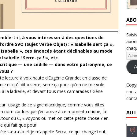
ABO
Saisi
emble-t-il, à vous intéresser à des questions de
abonn
l’ordre SVO (Sujet Verbe Objet) : « Isabelle sert ça »,
chaqu
t Isabelle », ces énoncés étant déclinables au mode
 Isabelle ! Serre-ça ! », etc.
acritique — une cédille — dans votre patronyme, ce
A
vous ?
te lecture à voix haute d’Eugénie Grandet en classe de
nie et qu’il dit « serre, serre ça pour qu’on ne me vole
Copy
à la ladrerie, et devant tous mes camarades ! Gêne
cont
cont
t, car l’usage de ce signe diacritique, comme vous dites
n nom car lorsque j’en arrive à ce moment critique, la
AUT
utour du C, « voyons où met-on cette petite chose ? en
e qui fait que pour
pèle s‑e-r-c‑a et je m’appelle Serca, ce qui change tout,