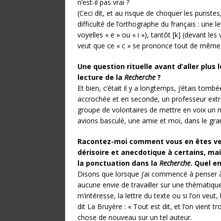
n’est-il pas vrai ?
(Ceci dit, et au risque de choquer les puriste
difficulté de l’orthographe du français : une 
voyelles « e » ou « i »), tantôt [k] (devant les 
veut que ce « c » se prononce tout de même [s
Une question rituelle avant d’aller plus 
lecture de la
Recherche
?
Et bien, c’était il y a longtemps, j’étais tom
accrochée et en seconde, un professeur extr
groupe de volontaires de mettre en voix un
avions basculé, une amie et moi, dans le gr
Racontez-moi comment vous en êtes venue
dérisoire et anecdotique à certains, mais
la ponctuation dans la
Recherche
. Quel e
Disons que lorsque j’ai commencé à penser à 
aucune envie de travailler sur une thématique,
m’intéresse, la lettre du texte ou si l’on veut,
dit La Bruyère : « Tout est dit, et l’on vient t
chose de nouveau sur un tel auteur.