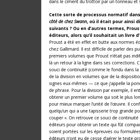
dans le ciment du trottoir par un tonneau et 
Cette sorte de processus normatif dans 
côté de chez Swann
, où il était pour ains
suivants ? Ou en d’autres termes, Proust
éditeurs, alors qu’il souhaitait un livre 
Proust a été en effet en butte aux normes édi
chez Gallimard. Il est difficile de parler de
premiers volumes que Proust n’était pas indif
là un retour à la ligne dans ses corrections. C
souci de continuité (comme le fondu dans la
de la division en volumes que de la dispositi
signes eux-mêmes — ce que j’appelle la ponc
de phrase. Pour la division par exemple, il e
obtenir un premier volume qui soit le plus lo
pour mieux marquer l’unité de l’œuvre. Il co
quelqu’un qui a une tapisserie trop grande po
couper ». On retrouve ce souci de continuit
éditeurs pour obtenir un texte qui fût compac
soient portées sur les épreuves ou formulées
éditeurs n’ont eu de cesse d’aérer le texte 