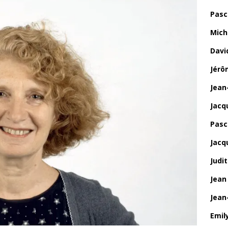
Pasc
Mich
Davi
Jérô
Jean
Jacq
Pasca
Jacq
Judi
Jean
Jean
Emily