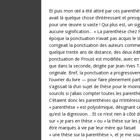
Et puis mon œil a été attiré par ces parenthès
avait là quelque chose d’intéressant et presq
pour une œuvre si vaste ! Qui plus est, un si
aucune signification… « La parenthèse chez Pro
époque la ponctuation n’avait pas acquis le st
corrigeait la ponctuation des auteurs comme 
quelque trente ans de distance, des deux édi
ponctuation de Proust est modifiée, avec en 
que dans la seconde, dirigée par Jean-Yves T
originale. Bref, la ponctuation a progressive
l’ouvrier du livre — pour faire pleinement parti
s’agissait là d’un sujet de thèse pour le moin
sourcils si j’allais compter toutes les parent
C’étaient donc les parenthèses qui m’intéressa
« parenthèse » est polysémique, désignant ce
qu’est la digression… Et ce n’est rien à côté 
sur « je pars en thèse » ou « la thèse sur les 
être marqués à vie par leur mère qui faisait
« une thèse sur la parenthèse », et je me sou