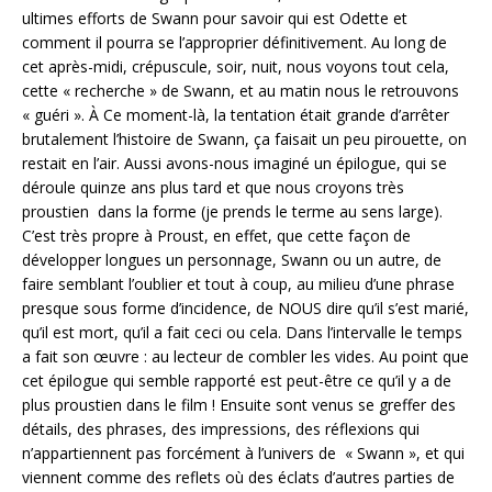
ultimes efforts de Swann pour savoir qui est Odette et
comment il pourra se l’approprier définitivement. Au long de
cet après-midi, crépuscule, soir, nuit, nous voyons tout cela,
cette « recherche » de Swann, et au matin nous le retrouvons
« guéri ». À Ce moment-là, la tentation était grande d’arrêter
brutalement l’histoire de Swann, ça faisait un peu pirouette, on
restait en l’air. Aussi avons-nous imaginé un épilogue, qui se
déroule quinze ans plus tard et que nous croyons très
proustien dans la forme (je prends le terme au sens large).
C’est très propre à Proust, en effet, que cette façon de
développer longues un personnage, Swann ou un autre, de
faire semblant l’oublier et tout à coup, au milieu d’une phrase
presque sous forme d’incidence, de NOUS dire qu’il s’est marié,
qu’il est mort, qu’il a fait ceci ou cela. Dans l’intervalle le temps
a fait son œuvre : au lecteur de combler les vides. Au point que
cet épilogue qui semble rapporté est peut-être ce qu’il y a de
plus proustien dans le film ! Ensuite sont venus se greffer des
détails, des phrases, des impressions, des réflexions qui
n’appartiennent pas forcément à l’univers de « Swann », et qui
viennent comme des reflets où des éclats d’autres parties de