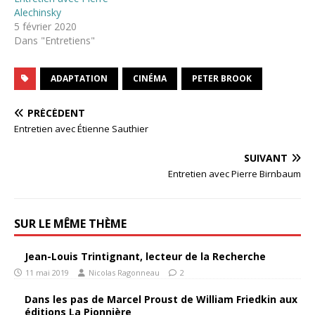
Alechinsky
5 février 2020
Dans "Entretiens"
ADAPTATION
CINÉMA
PETER BROOK
PRÉCÉDENT
Entretien avec Étienne Sauthier
SUIVANT
Entretien avec Pierre Birnbaum
SUR LE MÊME THÈME
Jean-Louis Trintignant, lecteur de la Recherche
11 mai 2019
Nicolas Ragonneau
2
Dans les pas de Marcel Proust de William Friedkin aux
éditions La Pionnière