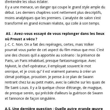
d’entendre les obus éclater.
Il y a une menace, un danger qui coupe le grand style ample du
début. Les derniers chapitres sont nettement plus descriptifs,
moins analytiques que les premiers. L’analyste de salon s’est
transformé en grand écrivain réaliste, qui colle à son temps.
AS. : Avez-vous essayé de vous replonger dans les lieux
où Proust a vécu ?
J.-C. C. Non. On a fait des repérages, certes, mais Volker
pourrait vous parler de cet aspect du film mieux que moi. C’est
une des choses qu’il a apportée au scénario : la présence de
Paris, un Paris inhabituel, presque fantasmagorique. Avec
Nykvist, le chef-opérateur, il employait souvent le mot
onirique
, et je crois qu” il est vraiment parvenu à créer un
climat poétique, proustien. Je pense à ce plan de Swann
rentrant chez lui au petit matin, avec la calèche sur les quais de
l’île Saint-Louis. Il y a là quelque chose d’étrange, de magique,
de presque serein, qui précède d’ailleurs la guérison de Swann
et l’annonce de façon singulière.
A.S. Une dernière question : Quelle autre grande œuvre