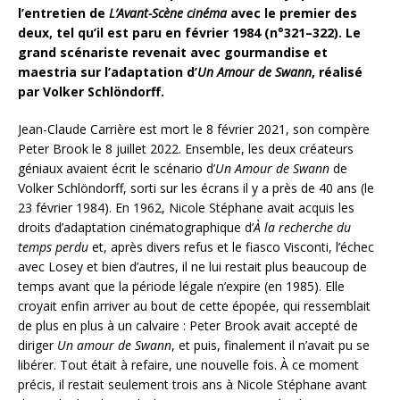
l’entretien de
L’Avant-Scène cinéma
avec le premier des
deux, tel qu’il est paru en février 1984 (n°321–322). Le
grand scénariste revenait avec gourmandise et
maestria sur l’adaptation d’
Un Amour de Swann
, réalisé
par Volker Schlöndorff.
Jean-Claude Carrière est mort le 8 février 2021, son compère
Peter Brook le 8 juillet 2022. Ensemble, les deux créateurs
géniaux avaient écrit le scénario d’
Un Amour de Swann
de
Volker Schlöndorff, sorti sur les écrans il y a près de 40 ans (le
23 février 1984). En 1962, Nicole Stéphane avait acquis les
droits d’adaptation cinématographique d’
À la recherche du
temps perdu
et, après divers refus et le fiasco Visconti, l’échec
avec Losey et bien d’autres, il ne lui restait plus beaucoup de
temps avant que la période légale n’expire (en 1985). Elle
croyait enfin arriver au bout de cette épopée, qui ressemblait
de plus en plus à un calvaire : Peter Brook avait accepté de
diriger
Un amour de Swann
, et puis, finalement il n’avait pu se
libérer. Tout était à refaire, une nouvelle fois. À ce moment
précis, il restait seulement trois ans à Nicole Stéphane avant