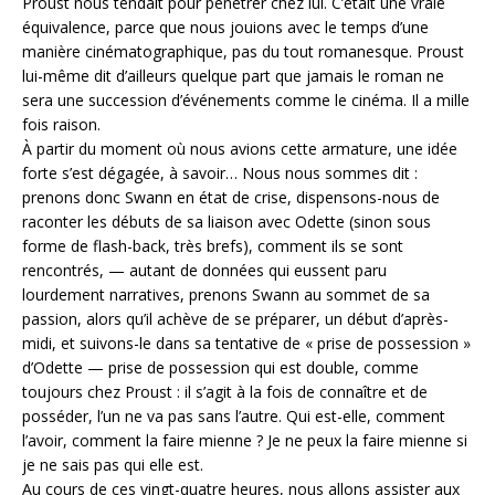
Proust nous tendait pour pénétrer chez lui. C’était une vraie
équivalence, parce que nous jouions avec le temps d’une
manière cinématographique, pas du tout romanesque. Proust
lui-même dit d’ailleurs quelque part que jamais le roman ne
sera une succession d’événements comme le cinéma. Il a mille
fois raison.
À partir du moment où nous avions cette armature, une idée
forte s’est dégagée, à savoir… Nous nous sommes dit :
prenons donc Swann en état de crise, dispensons-nous de
raconter les débuts de sa liaison avec Odette (sinon sous
forme de flash-back, très brefs), comment ils se sont
rencontrés, — autant de données qui eussent paru
lourdement narratives, prenons Swann au sommet de sa
passion, alors qu’il achève de se préparer, un début d’après-
midi, et suivons-le dans sa tentative de « prise de possession »
d’Odette — prise de possession qui est double, comme
toujours chez Proust : il s’agit à la fois de connaître et de
posséder, l’un ne va pas sans l’autre. Qui est-elle, comment
l’avoir, comment la faire mienne ? Je ne peux la faire mienne si
je ne sais pas qui elle est.
Au cours de ces vingt-quatre heures, nous allons assister aux