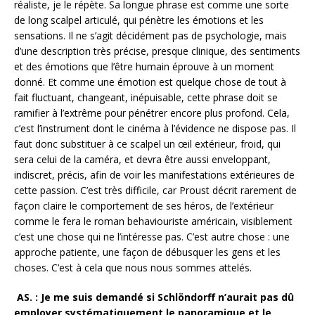
réaliste, je le répète. Sa longue phrase est comme une sorte
de long scalpel articulé, qui pénètre les émotions et les
sensations. Il ne s’agit décidément pas de psychologie, mais
d’une description très précise, presque clinique, des sentiments
et des émotions que l’être humain éprouve à un moment
donné. Et comme une émotion est quelque chose de tout à
fait fluctuant, changeant, inépuisable, cette phrase doit se
ramifier à l’extrême pour pénétrer encore plus profond. Cela,
c’est l’instrument dont le cinéma à l’évidence ne dispose pas. Il
faut donc substituer à ce scalpel un œil extérieur, froid, qui
sera celui de la caméra, et devra être aussi enveloppant,
indiscret, précis, afin de voir les manifestations extérieures de
cette passion. C’est très difficile, car Proust décrit rarement de
façon claire le comportement de ses héros, de l’extérieur
comme le fera le roman behaviouriste américain, visiblement
c’est une chose qui ne l’intéresse pas. C’est autre chose : une
approche patiente, une façon de débusquer les gens et les
choses. C’est à cela que nous nous sommes attelés.
AS. : Je me suis demandé si Schlöndorff n’aurait pas dû
employer systématiquement le panoramique et le