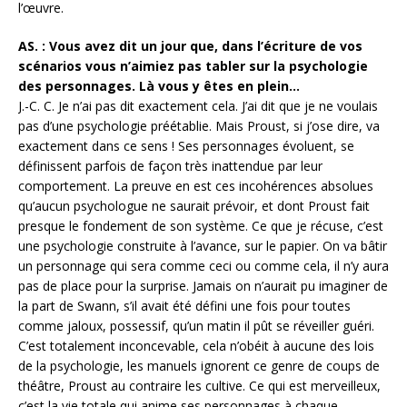
l’œuvre.
AS. : Vous avez dit un jour que, dans l’écriture de vos
scénarios vous n’aimiez pas tabler sur la psychologie
des personnages. Là vous y êtes en plein…
J.-C. C. Je n’ai pas dit exactement cela. J’ai dit que je ne voulais
pas d’une psychologie préétablie. Mais Proust, si j’ose dire, va
exactement dans ce sens ! Ses personnages évoluent, se
définissent parfois de façon très inattendue par leur
comportement. La preuve en est ces incohérences absolues
qu’aucun psychologue ne saurait prévoir, et dont Proust fait
presque le fondement de son système. Ce que je récuse, c’est
une psychologie construite à l’avance, sur le papier. On va bâtir
un personnage qui sera comme ceci ou comme cela, il n’y aura
pas de place pour la surprise. Jamais on n’aurait pu imaginer de
la part de Swann, s’il avait été défini une fois pour toutes
comme jaloux, possessif, qu’un matin il pût se réveiller guéri.
C’est totalement inconcevable, cela n’obéit à aucune des lois
de la psychologie, les manuels ignorent ce genre de coups de
théâtre, Proust au contraire les cultive. Ce qui est merveilleux,
c’est la vie totale qui anime ses personnages à chaque