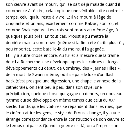
son œuvre avant de mourir, qu’il se sait déjà malade quand il
commence à l’écrire, cela implique une véritable lutte contre le
temps, celui qui lui reste à vivre. Et il va mourir à l’âge de
cinquante-et-un ans, exactement comme Balzac, son roi, et
comme Shakespeare. Les trois sont morts au même âge, à
quelques jours près. En tout cas, Proust a pu mettre la
dernière main à son œuvre (même si la fin a été écrite plus tôt,
peu importe), cette bataille-là du moins, il l’a gagnée.
Et il y a autre chose encore. Au fur et à mesure que la trame
de « La Recherche » se développe après les calmes et longs
développements du début, de Combray, des « Jeunes Filles »,
de la mort de Swann même, où il se paie le luxe d’un flash-
back (c’est presque une digression, une chapelle annexe de la
cathédrale), on sent peu à peu, dans son style, une
précipitation, quelque chose qui gagne du dehors, un nouveau
e
rythme qui se développe en même temps que celui du XX
siècle. Tandis que les voitures se répandent dans les rues, que
le cinéma attire les gens, le style de Proust change, il y a une
étrange correspondance entre la construction de son œuvre et
le temps qui passe. Quand la guerre est là, on a l’impression