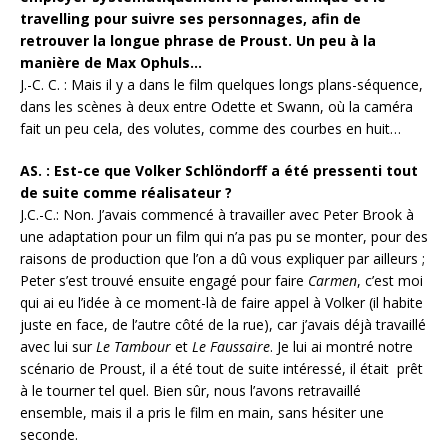
travelling pour suivre ses personnages, afin de
retrouver la longue phrase de Proust. Un peu à la
manière de Max Ophuls…
J.-C. C. : Mais il y a dans le film quelques longs plans-séquence,
dans les scènes à deux entre Odette et Swann, où la caméra
fait un peu cela, des volutes, comme des courbes en huit…
AS. : Est-ce que Volker Schlöndorff a été pressenti tout
de suite comme réalisateur ?
J.C.-C.: Non. J’avais commencé à travailler avec Peter Brook à
une adaptation pour un film qui n’a pas pu se monter, pour des
raisons de production que l’on a dû vous expliquer par ailleurs ;
Peter s’est trouvé ensuite engagé pour faire
Carmen
, c’est moi
qui ai eu l’idée à ce moment-là de faire appel à Volker (il habite
juste en face, de l’autre côté de la rue), car j’avais déjà travaillé
avec lui sur
Le Tambour
et
Le Faussaire
. Je lui ai montré notre
scénario de Proust, il a été tout de suite intéressé, il était prêt
à le tourner tel quel. Bien sûr, nous l’avons retravaillé
ensemble, mais il a pris le film en main, sans hésiter une
seconde.