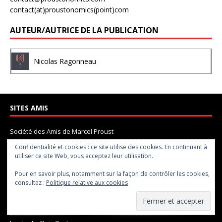
contact(at)proustonomics(point)com
AUTEUR/AUTRICE DE LA PUBLICATION
Nicolas Ragonneau
SITES AMIS
Société des Amis de Marcel Proust
Hôtel littéraire Le Swann
Confidentialité et cookies : ce site utilise des cookies. En continuant à
utiliser ce site Web, vous acceptez leur utilisation.
Éditions la pionnière
Pour en savoir plus, notamment sur la façon de contrôler les cookies,
Frédéric Lipzyc
consultez :
Politique relative aux cookies
La Madeleine de Proust
Pôle Proust