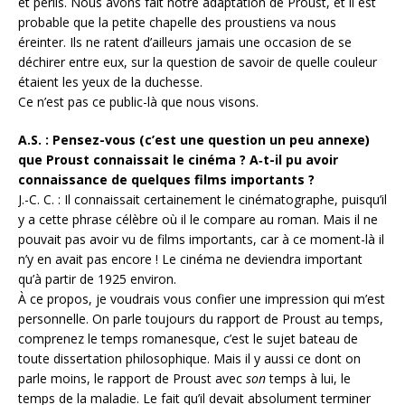
et périls. Nous avons fait notre adaptation de Proust, et il est
probable que la petite chapelle des proustiens va nous
éreinter. Ils ne ratent d’ailleurs jamais une occasion de se
déchirer entre eux, sur la question de savoir de quelle couleur
étaient les yeux de la duchesse.
Ce n’est pas ce public-là que nous visons.
A.S. : Pensez-vous (c’est une question un peu annexe)
que Proust connaissait le cinéma ? A‑t-il pu avoir
connaissance de quelques films importants ?
J.-C. C. : Il connaissait certainement le cinématographe, puisqu’il
y a cette phrase célèbre où il le compare au roman. Mais il ne
pouvait pas avoir vu de films importants, car à ce moment-là il
n’y en avait pas encore ! Le cinéma ne deviendra important
qu’à partir de 1925 environ.
À ce propos, je voudrais vous confier une impression qui m’est
personnelle. On parle toujours du rapport de Proust au temps,
comprenez le temps romanesque, c’est le sujet bateau de
toute dissertation philosophique. Mais il y aussi ce dont on
parle moins, le rapport de Proust avec
son
temps à lui, le
temps de la maladie. Le fait qu’il devait absolument terminer