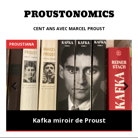
CENT ANS AVEC MARCEL PROUST
PROUSTIANA
E
Prev
Nex
ious
t
Kafka miroir de Proust