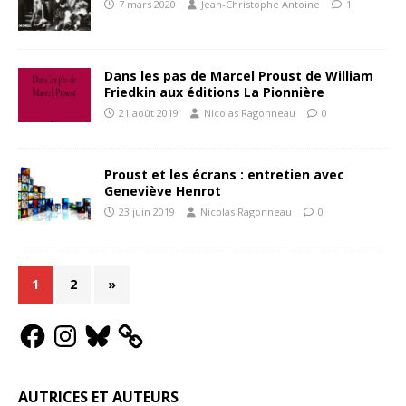
7 mars 2020
Jean-Christophe Antoine
1
Dans les pas de Marcel Proust de William
Friedkin aux éditions La Pionnière
21 août 2019
Nicolas Ragonneau
0
Proust et les écrans : entretien avec
Geneviève Henrot
23 juin 2019
Nicolas Ragonneau
0
1
2
»
AUTRICES ET AUTEURS