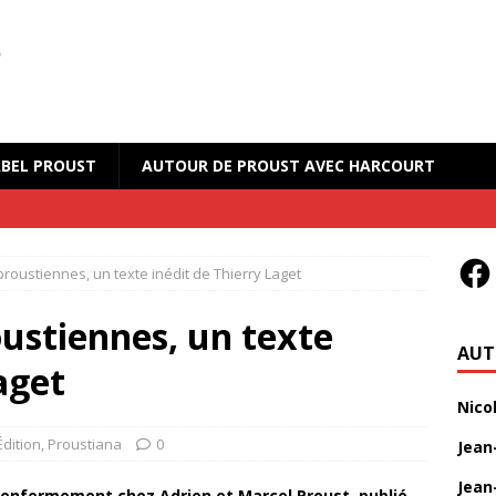
BEL PROUST
AUTOUR DE PROUST AVEC HARCOURT
roustiennes, un texte inédit de Thierry Laget
ustiennes, un texte
AUT
aget
Nico
Édition
,
Proustiana
0
Jean
Jean
l’enfermement chez Adrien et Marcel Proust, publié