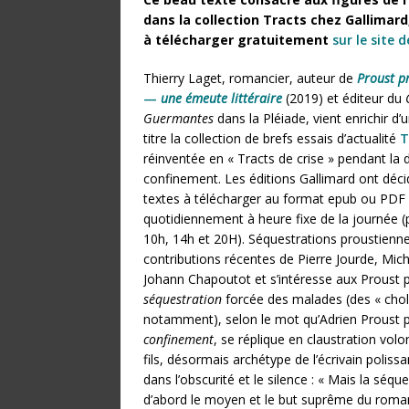
dans la collection Tracts chez Gallimar
à télécharger gratuitement
sur le site d
Thierry Laget, romancier, auteur de
Proust p
—
une émeute littéraire
(2019) et éditeur du
Guermantes
dans la Pléiade, vient enrichir d
titre la collection de brefs essais d’actualité
T
réinventée en « Tracts de crise » pendant la 
confinement. Les éditions Gallimard ont décid
textes à télécharger au format epub ou PDF e
quotidiennement à heure fixe de la journée (
10h, 14h et 20H). Séquestrations proustienne
contributions récentes de Pierre Jourde, Mic
Johann Chapoutot et s’intéresse aux Proust pè
séquestration
forcée des malades (des « chol
notamment), selon le mot qu’Adrien Proust p
confinement
, se réplique en claustration volo
fils, désormais archétype de l’écrivain polis
dans l’obscurité et le silence : « Mais la séqu
d’abord le moyen et le but suprême du romanc