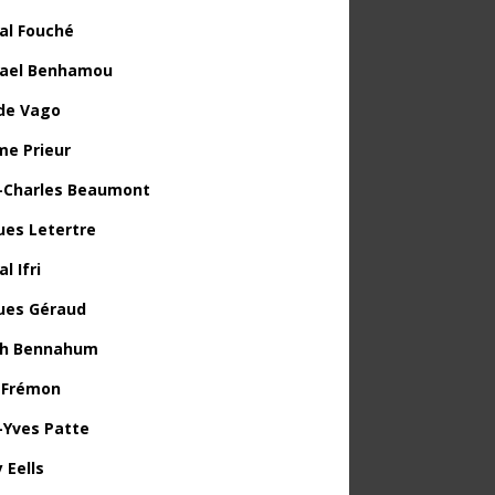
al Fouché
ael Benhamou
de Vago
me Prieur
-Charles Beaumont
ues Letertre
l Ifri
ues Géraud
th Bennahum
 Frémon
-Yves Patte
 Eells