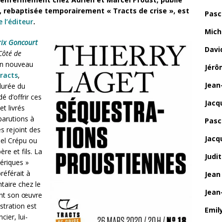
d, rebaptisée temporairement « Tracts de crise », est
Pasc
e l’éditeur
.
Mich
rix Goncourt
Davi
Côté de
’un nouveau
Jérô
racts
,
Jean
durée du
é d’offrir ces
Jacq
t livrés
parutions à
Pasca
s rejoint des
Jacq
hel Crépu ou
re et fils. La
Judi
ériques »
référait à
Jean
ntaire chez le
Jean
sant son œuvre
estration est
Emily
ier, lui-