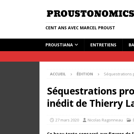
CENT ANS AVEC MARCEL PROUST
PROUSTIANA
ENTRETIENS
BA
ACCUEIL
ÉDITION
Séquestrations p
Séquestrations pro
inédit de Thierry L
27 mars 2020
Nicolas Ragonneau
Ce beau texte consacré aux figures de 