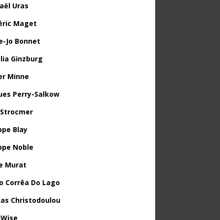
aël Uras
éric Maget
e-Jo Bonnet
lia Ginzburg
ier Minne
ues Perry-Salkow
 Strocmer
ppe Blay
ippe Noble
e Murat
o Corrêa Do Lago
las Christodoulou
 Wise