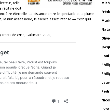
cteur, telle
Mich
 récit ne doit
Fréd
onc être éternelle. La distance entre le spectacle et la plume
la nuit assez noire, le silence assez intense — c’est qu’il
Mari
Nata
(Tracts de crise, Gallimard 2020).
Oliv
Jacq
Paul
Phili
Phil
Laur
Pedr
Nico
Pyra