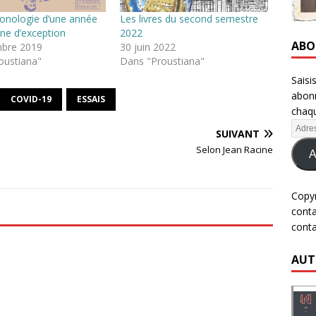
ronologie d’une année
Les livres du second semestre
ne d’exception
2022
ABO
bre 2019
30 juin 2022
oustiana"
Dans "Proustiana"
Saisi
abonn
COVID-19
ESSAIS
chaqu
SUIVANT
Selon Jean Racine
A
Copy
cont
cont
AUT