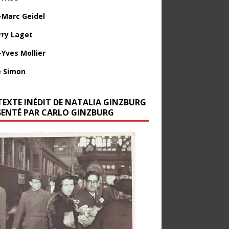
-Marc Geidel
rry Laget
-Yves Mollier
 Simon
TEXTE INÉDIT DE NATALIA GINZBURG
SENTÉ PAR CARLO GINZBURG