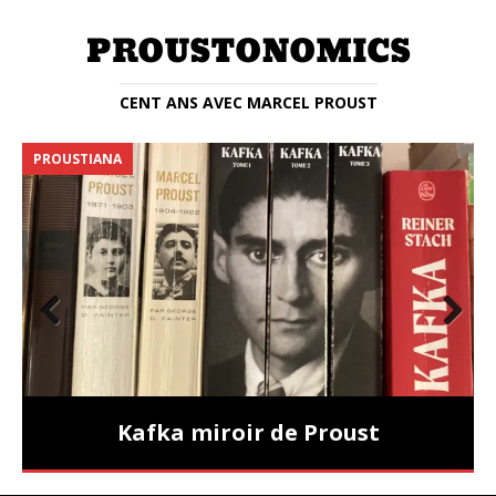
CENT ANS AVEC MARCEL PROUST
PROUSTIANA
E
Prev
Nex
ious
t
Kafka miroir de Proust