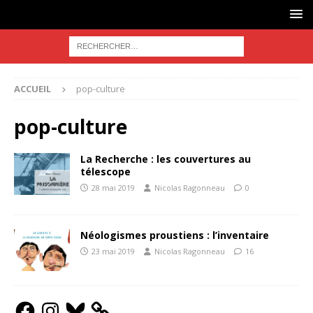
ACCUEIL
pop-culture
pop-culture
La Recherche : les couvertures au
télescope
28 mai 2019
Nicolas Ragonneau
0
Néologismes proustiens : l’inventaire
23 mai 2019
Nicolas Ragonneau
16