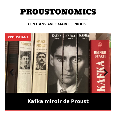
CENT ANS AVEC MARCEL PROUST
PROUSTIANA
E
Prev
Nex
ious
t
Kafka miroir de Proust