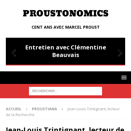
CENT ANS AVEC MARCEL PROUST
TRETIENS
PROUST
Entretien avec Clémentine
Beauvais
Prev
Nex
ious
t
ACCUEIL
PROUSTIANA
Jean-Louis Trintignant, lecteur
de la Recherche
Jean-Louis Trintignant, lecteur de