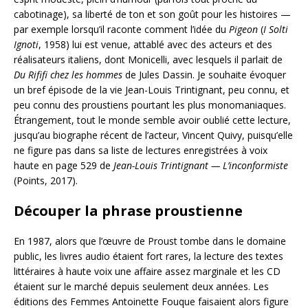
cabotinage), sa liberté de ton et son goût pour les histoires —
par exemple lorsqu’il raconte comment l’idée du
Pigeon
(
I Solti
Ignoti
, 1958) lui est venue, attablé avec des acteurs et des
réalisateurs italiens, dont Monicelli, avec lesquels il parlait de
Du Rififi chez les hommes
de Jules Dassin. Je souhaite évoquer
un bref épisode de la vie Jean-Louis Trintignant, peu connu, et
peu connu des proustiens pourtant les plus monomaniaques.
Étrangement, tout le monde semble avoir oublié cette lecture,
jusqu’au biographe récent de l’acteur, Vincent Quivy, puisqu’elle
ne figure pas dans sa liste de lectures enregistrées à voix
haute en page 529 de
Jean-Louis Trintignant — L’inconformiste
(Points, 2017).
Découper la phrase proustienne
En 1987, alors que l’œuvre de Proust tombe dans le domaine
public, les livres audio étaient fort rares, la lecture des textes
littéraires à haute voix une affaire assez marginale et les CD
étaient sur le marché depuis seulement deux années. Les
éditions des Femmes Antoinette Fouque faisaient alors figure