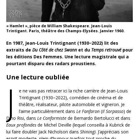
« Hamlet », pièce de William Shakespeare. Jean-Louis
Trintigant. Paris, théâtre des Champs-Elysées. Janvier 1960.
En 1987, Jean-Louis Trintignant (1930−2022) lit des
extraits de
Du Côté de chez Swann
et du
Temps retrouvé
pour
les éditions Des Femmes. Une lecture magistrale qui a
pourtant disparu des radars proustiens.
Une lecture oubliée
J
e ne vais pas retracer ici la riche carrière de Jean-Louis
Trintignant (1930−2022), comédien de cinéma et de
théâtre, réalisateur, pilote automobile et vigneron. Je
l’aime particulièrement dans
Le Fanfaron
(
Il Sorpasso
) de
Dino Risi, dans
Le Conformiste
de Bernardo Bertolucci et dans
Eaux profondes
de Michel Deville (lequel conseilla à Kubrick de
lui faire doubler Jack Nicholson dans
Shining)
. J’appréciais son
esprit modeste, plein d’humour (parfois tout proche du