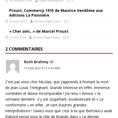
30 octobre 2019
Judith Bennahum
3
Proust, Commercy 1915 de Maurice Vendôme aux
éditions La Pionnière
20 août 2019
Nicolas Ragonneau
1
« Cher ami…» de Marcel Proust
21 mai 2019
Nicolas Ragonneau
0
2 COMMENTAIRES
Ruth Brahmy
dit :
17 JUIN 2022 À 17 H 43 MIN
C’est par vous cher Nicolas, que j’apprends à l’instant la mort
de Jean-Louis Trintignant. Grande tristesse en effet. Immense
comédien et diseur incomparable ! J’ai revu « Amour » la
semaine dernière : il y est stupéfiant, bouleversant et « Le
conformiste » en effet…et tant d’autres grandes
interprétations ! Saviez-vous que c’est à lui que Bertolucci avait
d’abord pensé pour le rôle de Brando dans « Le dernier