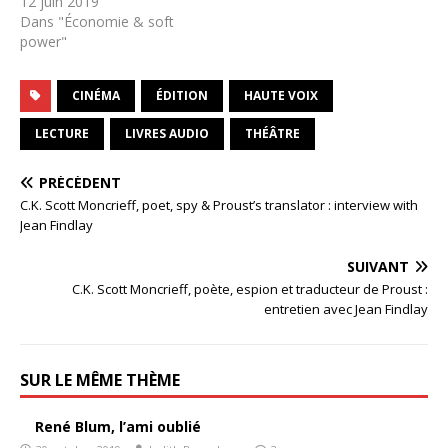
12 juin 2019
Dans "Économie & soft
power"
CINÉMA
ÉDITION
HAUTE VOIX
LECTURE
LIVRES AUDIO
THÉÂTRE
PRÉCÉDENT
C.K. Scott Moncrieff, poet, spy & Proust’s translator : interview with
Jean Findlay
SUIVANT
C.K. Scott Moncrieff, poète, espion et traducteur de Proust :
entretien avec Jean Findlay
SUR LE MÊME THÈME
René Blum, l’ami oublié