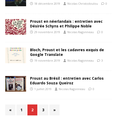
18 décembre 2019
Nicolas Christodoulou
0
Proust en néerlandais : entretien avec
Désirée Schyns et Philippe Noble
29 novembre 2019
Nicolas Ragonneau
0
Bloch, Proust et les cadavres exquis de
Google Translate
19 novembre 2019
Nicolas Ragonneau
3
Proust au Brésil : entretien avec Carlos
Eduardo Souza Queiroz
1 juillet 2019
Nicolas Ragonneau
0
«
1
2
3
»