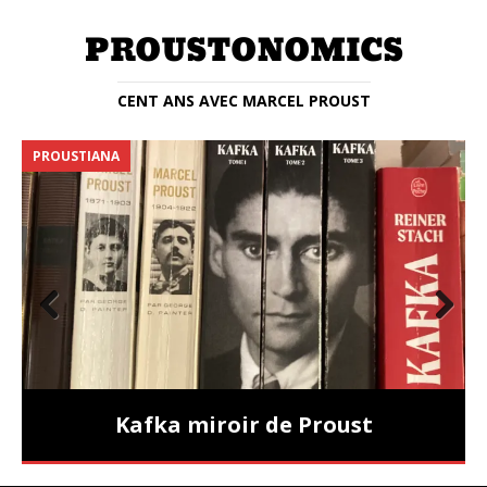
CENT ANS AVEC MARCEL PROUST
PROUSTIANA
E
Prev
Nex
ious
t
Kafka miroir de Proust