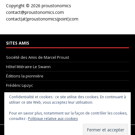
Copyright © 2026 proustonomics
contact@proustonomics.com
contact(at)proustonomics(point)com
SITES AMIS
Société des Amis de Marcel Proust
Hôtel littéraire Le Swann
Éditions la pionnière
Frédéric Lipzyc
La Madeleine de Proust
Confidentialité et cookies : ce site utilise des cookies. En continuant à
utiliser ce site Web, vous acceptez leur utilisation.
Pôle Proust
Pour en savoir plus, notamment sur la façon de contrôler les cookies,
le site de Chris Taylor
consultez :
Politique relative aux cookies
Droit d'auteur © 2026 | Thème WordPress MH Magazine par
MH