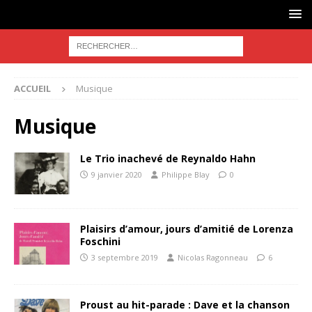
ACCUEIL
Musique
Musique
Le Trio inachevé de Reynaldo Hahn
9 janvier 2020
Philippe Blay
0
Plaisirs d’amour, jours d’amitié de Lorenza
Foschini
3 septembre 2019
Nicolas Ragonneau
6
Proust au hit-parade : Dave et la chanson