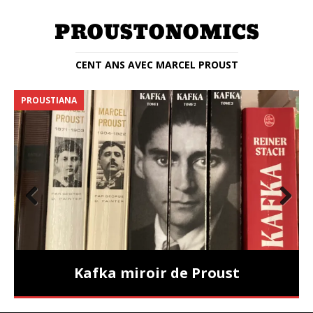
CENT ANS AVEC MARCEL PROUST
PROUSTIANA
E
Prev
Nex
ious
t
Kafka miroir de Proust